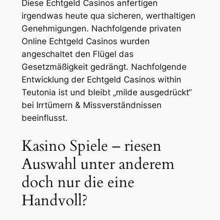
Diese Echtgeld Casinos anfertigen
irgendwas heute qua sicheren, werthaltigen
Genehmigungen. Nachfolgende privaten
Online Echtgeld Casinos wurden
angeschaltet den Flügel das
Gesetzmäßigkeit gedrängt. Nachfolgende
Entwicklung der Echtgeld Casinos within
Teutonia ist und bleibt „milde ausgedrückt“
bei Irrtümern & Missverständnissen
beeinflusst.
Kasino Spiele – riesen
Auswahl unter anderem
doch nur die eine
Handvoll?