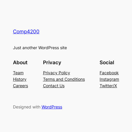
Comp4200
Just another WordPress site
About
Privacy
Social
Team
Privacy Policy
Facebook
History
Terms and Conditions
Instagram
Careers
Contact Us
Twitter/X
Designed with
WordPress