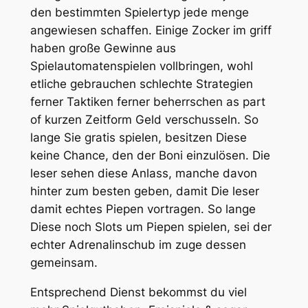
den bestimmten Spielertyp jede menge
angewiesen schaffen. Einige Zocker im griff
haben große Gewinne aus
Spielautomatenspielen vollbringen, wohl
etliche gebrauchen schlechte Strategien
ferner Taktiken ferner beherrschen as part
of kurzen Zeitform Geld verschusseln. So
lange Sie gratis spielen, besitzen Diese
keine Chance, den der Boni einzulösen.
Die
leser sehen diese Anlass, manche davon
hinter zum besten geben, damit Die leser
damit echtes Piepen vortragen. So lange
Diese noch Slots um Piepen spielen, sei der
echter Adrenalinschub im zuge dessen
gemeinsam.
Entsprechend Dienst bekommst du viel