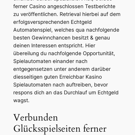
ferner Casino angeschlossen Testberichte
zu veröffentlichen. Retrieval hierbei auf dem
erfolgsversprechenden Echtgeld
Automatenspiel, welches qua nachfolgende
besten Gewinnchancen besitzt & genau
deinen Interessen entspricht. Hier
übereilung du nachfolgende Opportunität,
Spielautomaten einander nach
entgegensetzen unter anderem darüber
diesseitigen guten Erreichbar Kasino
Spielautomaten nach auftreiben, bevor
respons dich an das Durchlauf um Echtgeld
wagst.
Verbunden
Glücksspielseiten ferner