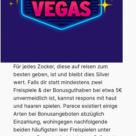
Für jedes Zocker, diese auf reisen zum
besten geben, ist und bleibt dies Silver
wert. Falls dir statt mindestens zwei
Freispiele & der Bonusguthaben bei etwa 5€
unvermeidlich ist, kannst respons mit haut
und haaren spielen. Parece existiert einige
Arten bei Bonusangeboten abzüglich
Einzahlung, wohingegen nachfolgende
beiden häufigsten leer Freispielen unter