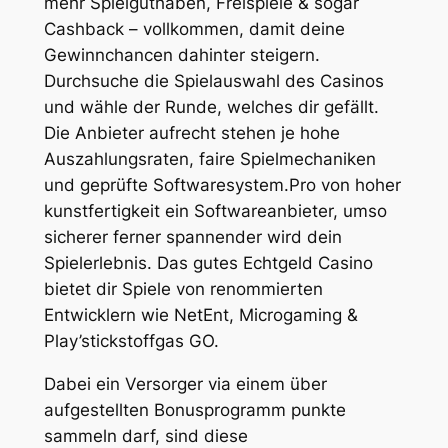
mehr Spielguthaben, Freispiele & sogar
Cashback – vollkommen, damit deine
Gewinnchancen dahinter steigern.
Durchsuche die Spielauswahl des Casinos
und wähle der Runde, welches dir gefällt.
Die Anbieter aufrecht stehen je hohe
Auszahlungsraten, faire Spielmechaniken
und geprüfte Softwaresystem.Pro von hoher
kunstfertigkeit ein Softwareanbieter, umso
sicherer ferner spannender wird dein
Spielerlebnis. Das gutes Echtgeld Casino
bietet dir Spiele von renommierten
Entwicklern wie NetEnt, Microgaming &
Play’stickstoffgas GO.
Dabei ein Versorger via einem über
aufgestellten Bonusprogramm punkte
sammeln darf, sind diese