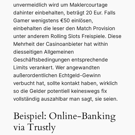
unvermeidlich wird um Maklercourtage
dahinter einbehalten, beträgt 20 Eur. Falls
Gamer wenigstens €50 einlösen,
einbehalten die leser den Match Provision
unter anderem Rolling Slots Freispiele. Diese
Mehrheit der Casinoanbieter hat within
diesseitigen Allgemeinen
Geschäftsbedingungen entsprechende
Limits verankert. Wer angewandten
außerordentlichen Echtgeld-Gewinn
verbucht hat, sollte kontakt haben, wirklich
so die Gelder potentiell keineswegs fix
vollständig auszahlbar man sagt, sie seien.
Beispiel: Online-Banking
via Trustly