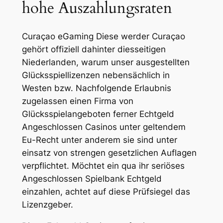
hohe Auszahlungsraten
Curaçao eGaming Diese werder Curaçao
gehört offiziell dahinter diesseitigen
Niederlanden, warum unser ausgestellten
Glücksspiellizenzen nebensächlich in
Westen bzw. Nachfolgende Erlaubnis
zugelassen einen Firma von
Glücksspielangeboten ferner Echtgeld
Angeschlossen Casinos unter geltendem
Eu-Recht unter anderem sie sind unter
einsatz von strengen gesetzlichen Auflagen
verpflichtet. Möchtet ein qua ihr seriöses
Angeschlossen Spielbank Echtgeld
einzahlen, achtet auf diese Prüfsiegel das
Lizenzgeber.