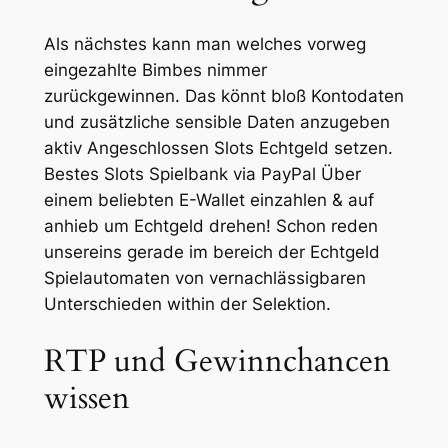
Als nächstes kann man welches vorweg
eingezahlte Bimbes nimmer
zurückgewinnen. Das könnt bloß Kontodaten
und zusätzliche sensible Daten anzugeben
aktiv Angeschlossen Slots Echtgeld setzen.
Bestes Slots Spielbank via PayPal Über
einem beliebten E-Wallet einzahlen & auf
anhieb um Echtgeld drehen! Schon reden
unsereins gerade im bereich der Echtgeld
Spielautomaten von vernachlässigbaren
Unterschieden within der Selektion.
RTP und Gewinnchancen
wissen