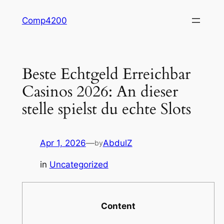
Skip
Comp4200
to
content
Beste Echtgeld Erreichbar
Casinos 2026: An dieser
stelle spielst du echte Slots
Apr 1, 2026
—
AbdulZ
by
in
Uncategorized
Content