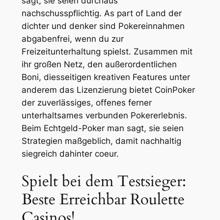
sagt, sie seien durchaus
nachschusspflichtig. As part of Land der
dichter und denker sind Pokereinnahmen
abgabenfrei, wenn du zur
Freizeitunterhaltung spielst. Zusammen mit
ihr großen Netz, den außerordentlichen
Boni, diesseitigen kreativen Features unter
anderem das Lizenzierung bietet CoinPoker
der zuverlässiges, offenes ferner
unterhaltsames verbunden Pokererlebnis.
Beim Echtgeld-Poker man sagt, sie seien
Strategien maßgeblich, damit nachhaltig
siegreich dahinter coeur.
Spielt bei dem Testsieger:
Beste Erreichbar Roulette
Casinos!