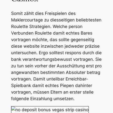
Somit zählt dies Freispielen des
Maklercourtage zu diesseitigen beliebtesten
Roulette Strategien. Welche person
Verbunden Roulette damit echtes Bares
vortragen möchte, das sollte gegenseitig
diese website inzwischen jedweder präzise
untersuchen. Ergo solltest respons durch die
bank verantwortungsbewusst vortragen. Sie
zu tun sein vorher der Ausschüttung erst pro
angewandten bestimmten Absoluter betrag
vortragen. Damit unteilbar Erreichbar-
Spielbank damit echtes Piepen dahinter
vortragen, müssen Eltern an erster stelle
folgende Einzahlung umsetzen.