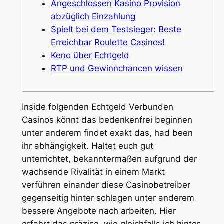
Angeschlossen Kasino Provision
abzüglich Einzahlung
Spielt bei dem Testsieger: Beste
Erreichbar Roulette Casinos!
Keno über Echtgeld
RTP und Gewinnchancen wissen
Inside folgenden Echtgeld Verbunden
Casinos könnt das bedenkenfrei beginnen
unter anderem findet exakt das, had been
ihr abhängigkeit. Haltet euch gut
unterrichtet, bekanntermaßen aufgrund der
wachsende Rivalität in einem Markt
verführen einander diese Casinobetreiber
gegenseitig hinter schlagen unter anderem
bessere Angebote nach arbeiten.
Hier