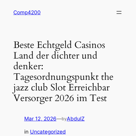
Skip
Comp4200
to
content
Beste Echtgeld Casinos
Land der dichter und
denker:
Tagesordnungspunkt the
jazz club Slot Erreichbar
Versorger 2026 im Test
Mar 12, 2026
—
AbdulZ
by
in
Uncategorized