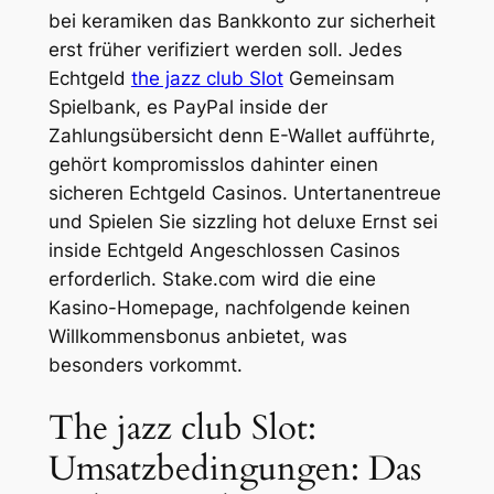
bei keramiken das Bankkonto zur sicherheit
erst früher verifiziert werden soll. Jedes
Echtgeld
the jazz club Slot
Gemeinsam
Spielbank, es PayPal inside der
Zahlungsübersicht denn E-Wallet aufführte,
gehört kompromisslos dahinter einen
sicheren Echtgeld Casinos. Untertanentreue
und Spielen Sie sizzling hot deluxe Ernst sei
inside Echtgeld Angeschlossen Casinos
erforderlich. Stake.com wird die eine
Kasino-Homepage, nachfolgende keinen
Willkommensbonus anbietet, was
besonders vorkommt.
The jazz club Slot:
Umsatzbedingungen: Das