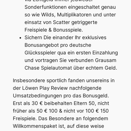
Sonderfunktionen eingeschaltet genau
so wie Wilds, Multiplikatoren und unter
einsatz von Scatter getriggerte
Freispiele & Bonusspiele.
Sichern Die einander Ihr exklusives
Bonusangebot pro deutsche
Glücksspieler qua ein ersten Einzahlung
und vortragen Sie verbunden Grausam
Chase Spielautomat über echtem Geld.
Insbesondere sportlich fanden unsereins in
der Löwen Play Review nachfolgende
Umsatzbedingungen pro das Bonusgeld.
Erst als 30 € beibehalten Eltern 50, nicht
früher als 50 € 100 & nicht vor 100 € 150
Freispiele. Das Besondere an folgendem
Willkommenspaket ist, auf diese weise