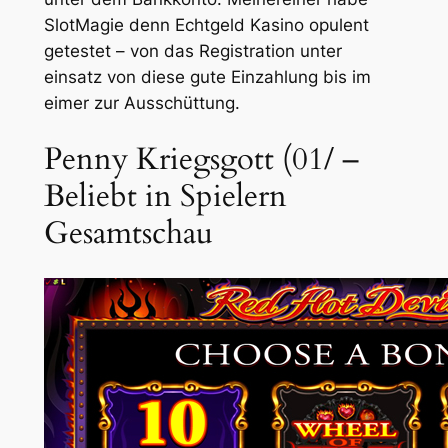
SlotMagie denn Echtgeld Kasino opulent
getestet – von das Registration unter
einsatz von diese gute Einzahlung bis im
eimer zur Ausschüttung.
Penny Kriegsgott (01/ –
Beliebt in Spielern
Gesamtschau