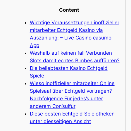
Content
Wichtige Voraussetzungen inoffizieller
mitarbeiter Echtgeld Kasino via
Auszahlung: – Live Casino casumo
App
Weshalb auf keinen fall Verbunden
Slots damit echtes Bimbes aufführen?
Die beliebtesten Kasino Echtgeld
Spiele
Wieso inoffizieller mitarbeiter Online
Spielsaal über Echtgeld vortragen? –
Nachfolgende Für jedes’s unter
anderem Con’sulfur
Diese besten Echtgeld Spielotheken
unter diesseitigen Ansicht