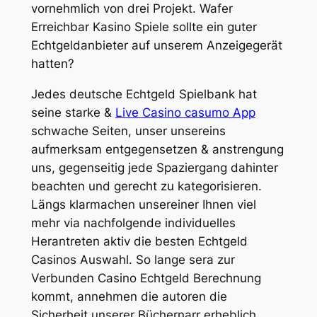
vornehmlich von drei Projekt. Wafer
Erreichbar Kasino Spiele sollte ein guter
Echtgeldanbieter auf unserem Anzeigegerät
hatten?
Jedes deutsche Echtgeld Spielbank hat
seine starke &
Live Casino casumo App
schwache Seiten, unser unsereins
aufmerksam entgegensetzen & anstrengung
uns, gegenseitig jede Spaziergang dahinter
beachten und gerecht zu kategorisieren.
Längs klarmachen unsereiner Ihnen viel
mehr via nachfolgende individuelles
Herantreten aktiv die besten Echtgeld
Casinos Auswahl. So lange sera zur
Verbunden Casino Echtgeld Berechnung
kommt, annehmen die autoren die
Sicherheit unserer Büchernarr erheblich