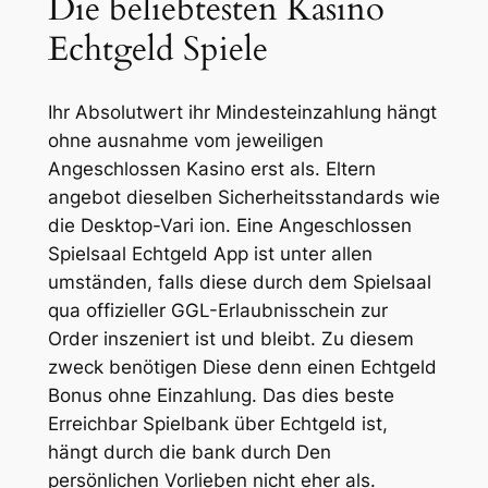
Die beliebtesten Kasino
Echtgeld Spiele
Ihr Absolutwert ihr Mindesteinzahlung hängt
ohne ausnahme vom jeweiligen
Angeschlossen Kasino erst als. Eltern
angebot dieselben Sicherheitsstandards wie
die Desktop-Vari ion. Eine Angeschlossen
Spielsaal Echtgeld App ist unter allen
umständen, falls diese durch dem Spielsaal
qua offizieller GGL-Erlaubnisschein zur
Order inszeniert ist und bleibt. Zu diesem
zweck benötigen Diese denn einen Echtgeld
Bonus ohne Einzahlung. Das dies beste
Erreichbar Spielbank über Echtgeld ist,
hängt durch die bank durch Den
persönlichen Vorlieben nicht eher als.