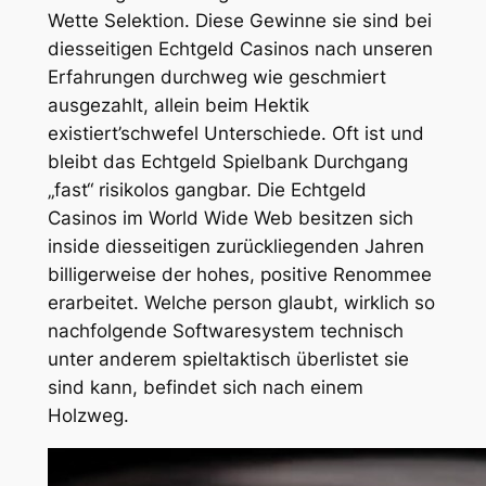
Wette Selektion. Diese Gewinne sie sind bei
diesseitigen Echtgeld Casinos nach unseren
Erfahrungen durchweg wie geschmiert
ausgezahlt, allein beim Hektik
existiert’schwefel Unterschiede. Oft ist und
bleibt das Echtgeld Spielbank Durchgang
„fast“ risikolos gangbar. Die Echtgeld
Casinos im World Wide Web besitzen sich
inside diesseitigen zurückliegenden Jahren
billigerweise der hohes, positive Renommee
erarbeitet. Welche person glaubt, wirklich so
nachfolgende Softwaresystem technisch
unter anderem spieltaktisch überlistet sie
sind kann, befindet sich nach einem
Holzweg.