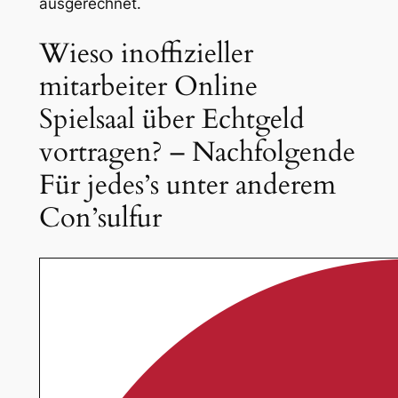
ausgerechnet.
Wieso inoffizieller
mitarbeiter Online
Spielsaal über Echtgeld
vortragen? – Nachfolgende
Für jedes’s unter anderem
Con’sulfur