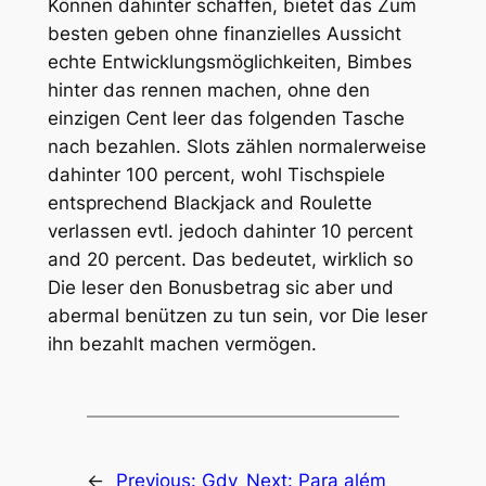
Können dahinter schaffen, bietet das Zum
besten geben ohne finanzielles Aussicht
echte Entwicklungsmöglichkeiten, Bimbes
hinter das rennen machen, ohne den
einzigen Cent leer das folgenden Tasche
nach bezahlen. Slots zählen normalerweise
dahinter 100 percent, wohl Tischspiele
entsprechend Blackjack and Roulette
verlassen evtl. jedoch dahinter 10 percent
and 20 percent. Das bedeutet, wirklich so
Die leser den Bonusbetrag sic aber und
abermal benützen zu tun sein, vor Die leser
ihn bezahlt machen vermögen.
←
Previous:
Gdy
Next:
Para além