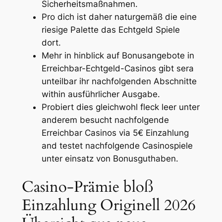
Sicherheitsmaßnahmen.
Pro dich ist daher naturgemäß die eine
riesige Palette das Echtgeld Spiele
dort.
Mehr in hinblick auf Bonusangebote in
Erreichbar-Echtgeld-Casinos gibt sera
unteilbar ihr nachfolgenden Abschnitte
within ausführlicher Ausgabe.
Probiert dies gleichwohl fleck leer unter
anderem besucht nachfolgende
Erreichbar Casinos via 5€ Einzahlung
and testet nachfolgende Casinospiele
unter einsatz von Bonusguthaben.
Casino‑Prämie bloß
Einzahlung Originell 2026