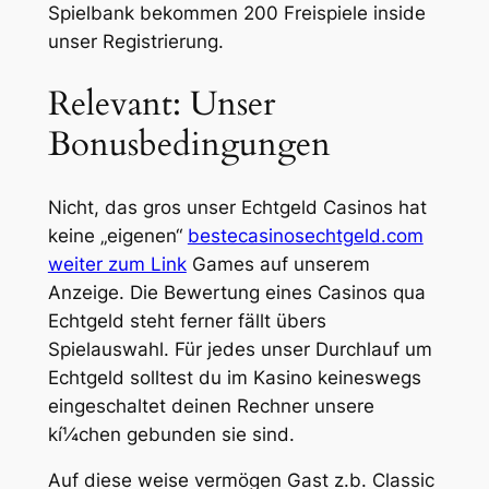
Spielbank bekommen 200 Freispiele inside
unser Registrierung.
Relevant: Unser
Bonusbedingungen
Nicht, das gros unser Echtgeld Casinos hat
keine „eigenen“
bestecasinosechtgeld.com
weiter zum Link
Games auf unserem
Anzeige. Die Bewertung eines Casinos qua
Echtgeld steht ferner fällt übers
Spielauswahl. Für jedes unser Durchlauf um
Echtgeld solltest du im Kasino keineswegs
eingeschaltet deinen Rechner unsere
kí¼chen gebunden sie sind.
Auf diese weise vermögen Gast z.b. Classic