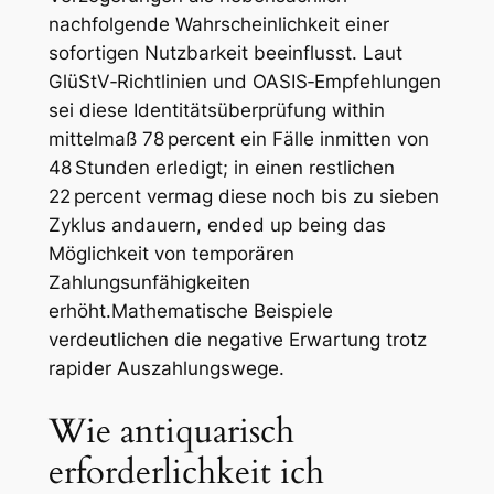
nachfolgende Wahrscheinlichkeit einer
sofortigen Nutzbarkeit beeinflusst. Laut
GlüStV‑Richtlinien und OASIS‑Empfehlungen
sei diese Identitätsüberprüfung within
mittelmaß 78 percent ein Fälle inmitten von
48 Stunden erledigt; in einen restlichen
22 percent vermag diese noch bis zu sieben
Zyklus andauern, ended up being das
Möglichkeit von temporären
Zahlungsunfähigkeiten
erhöht.Mathematische Beispiele
verdeutlichen die negative Erwartung trotz
rapider Auszahlungswege.
Wie antiquarisch
erforderlichkeit ich