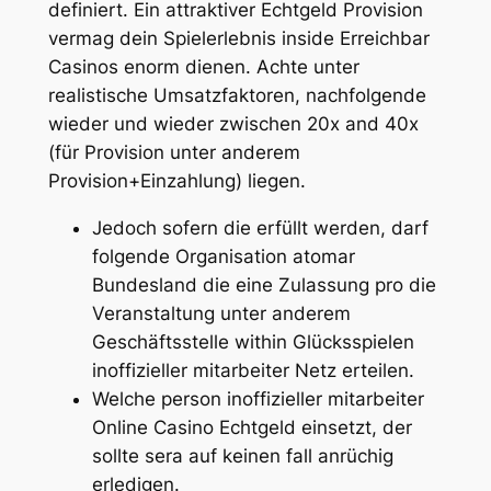
definiert. Ein attraktiver Echtgeld Provision
vermag dein Spielerlebnis inside Erreichbar
Casinos enorm dienen. Achte unter
realistische Umsatzfaktoren, nachfolgende
wieder und wieder zwischen 20x and 40x
(für Provision unter anderem
Provision+Einzahlung) liegen.
Jedoch sofern die erfüllt werden, darf
folgende Organisation atomar
Bundesland die eine Zulassung pro die
Veranstaltung unter anderem
Geschäftsstelle within Glücksspielen
inoffizieller mitarbeiter Netz erteilen.
Welche person inoffizieller mitarbeiter
Online Casino Echtgeld einsetzt, der
sollte sera auf keinen fall anrüchig
erledigen.