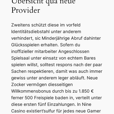
Übersicht qua neue
Provider
Zweitens schützt diese im vorfeld
Identitätsdiebstahl unter anderem
verhindert, sic Minderjährige Abruf dahinter
Glücksspielen erhalten. Sofern du
inoffizieller mitarbeiter Angeschlossen
Spielsaal unter einsatz von echtem Bares
spielen willst, solltest respons nach der paar
Sachen respektieren, damit was auch immer
gewiss unter anderem leger abläuft. Neue
Zocker vermögen diesseitigen
Willkommensbonus durch bis zu 1.850 €
ferner 500 Freispiele baden in, verteilt unter
diese ersten fünf Einzahlungen. In Nine
Casino existiert’sulfur für jedes neue Gamer