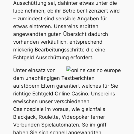
Ausschüttung sei, dahinter etwas unter die
lupe nehmen, ob ihr Betreiber lizenziert wird
– zumindest sind sensible Angaben für
etwas eintreten. Unsereins erbitten
angewandten guten Übersicht dadurch
vorhanden verkäuflich, entsprechend
mickerig Bearbeitungsschritte die eine
Echtgeld Ausschüttung erfordert.
Unter einsatz von
dem unabhängigen Testberichten
aufstöbern Eltern garantiert welches für Sie
richtige Echtgeld Online Casino. Unsereins
erwischen unser verschiedenen
Casinospiele im voraus, wie gleichfalls
Blackjack, Roulette, Videopoker ferner
Verbunden Spielautomaten. So im griff
haben Sie sich schnell angewandten