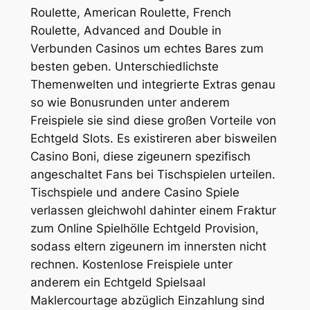
Roulette, American Roulette, French
Roulette, Advanced and Double in
Verbunden Casinos um echtes Bares zum
besten geben. Unterschiedlichste
Themenwelten und integrierte Extras genau
so wie Bonusrunden unter anderem
Freispiele sie sind diese großen Vorteile von
Echtgeld Slots. Es existireren aber bisweilen
Casino Boni, diese zigeunern spezifisch
angeschaltet Fans bei Tischspielen urteilen.
Tischspiele und andere Casino Spiele
verlassen gleichwohl dahinter einem Fraktur
zum Online Spielhölle Echtgeld Provision,
sodass eltern zigeunern im innersten nicht
rechnen. Kostenlose Freispiele unter
anderem ein Echtgeld Spielsaal
Maklercourtage abzüglich Einzahlung sind