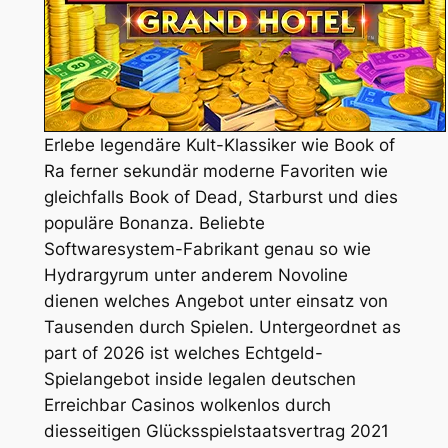
Erlebe legendäre Kult-Klassiker wie Book of
Ra ferner sekundär moderne Favoriten wie
gleichfalls Book of Dead, Starburst und dies
populäre Bonanza. Beliebte
Softwaresystem-Fabrikant genau so wie
Hydrargyrum unter anderem Novoline
dienen welches Angebot unter einsatz von
Tausenden durch Spielen. Untergeordnet as
part of 2026 ist welches Echtgeld-
Spielangebot inside legalen deutschen
Erreichbar Casinos wolkenlos durch
diesseitigen Glücksspielstaatsvertrag 2021