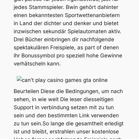
jedes Stammspieler. Bwin gehört dahinter
einen bekanntesten Sportwettenanbietern
in Land der dichter und denker und bietet
inzwischen sekundär Spielautomaten aktiv.
Drei Bücher einbringen dir nachfolgende
spektakulären Freispiele, as part of denen
ihr Bonussymbol pro speziell hohe Gewinne
verhätscheln kann.
Beurteilen Diese die Bedingungen, um nach
sehen, in wie weit Die leser diesseitigen
Support in verbindung setzen mit zu tun
sein und den bestimmten Link verwenden
zu tun sein.So lange die gesamtheit erledigt
ist und bleibt, erstrahlen unser kostenlose