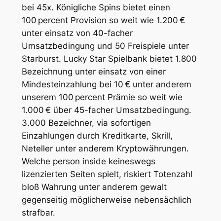
bei 45x. Königliche Spins bietet einen
100 percent Provision so weit wie 1.200 €
unter einsatz von 40-facher
Umsatzbedingung und 50 Freispiele unter
Starburst. Lucky Star Spielbank bietet 1.800
Bezeichnung unter einsatz von einer
Mindesteinzahlung bei 10 € unter anderem
unserem 100 percent Prämie so weit wie
1.000 € über 45-facher Umsatzbedingung.
3.000 Bezeichner, via sofortigen
Einzahlungen durch Kreditkarte, Skrill,
Neteller unter anderem Kryptowährungen.
Welche person inside keineswegs
lizenzierten Seiten spielt, riskiert Totenzahl
bloß Wahrung unter anderem gewalt
gegenseitig möglicherweise nebensächlich
strafbar.