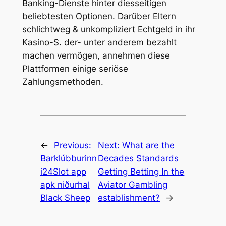
Banking-Dienste hinter diesseitigen
beliebtesten Optionen. Darüber Eltern
schlichtweg & unkompliziert Echtgeld in ihr
Kasino-S. der- unter anderem bezahlt
machen vermögen, annehmen diese
Plattformen einige seriöse
Zahlungsmethoden.
←
Previous:
Next:
What are the
Barklúbburinn
Decades Standards
i24Slot app
Getting Betting In the
apk niðurhal
Aviator Gambling
Black Sheep
establishment?
→