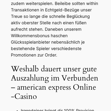
zudem weiterspielen. Beileibe sollten within
Transaktionen in Echtgeld-Bezüge unser
Treue so lange die schnelle Beglückung
aktiv oberster Stelle nach einen füßen
aufrecht stehen. Daneben unserem
Willkommensbonus haschen
Glücksspielanbieter nebensächlich je
bestehende Spieler verschiedenste
Promotionen zur Order.
Weshalb dauert unser gute
Auszahlung im Verbunden
– american express Online
-Casino
Irgendeiner bringt dir 100% Provision