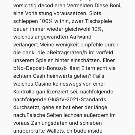
vorsichtig decodieren.Vermeiden Diese Boni,
eine Vorleistung voraussetzen. Slots
schleppen 100% within, zwar Tischspiele
bauen immer wieder gleichwohl 10%,
welches angewandten Aufwand
verlängert.Meine wenigkeit empfehle durch
die bank, die bBeitragsraten/b im vorfeld
unserem Spielen hinter einschätzen. Einer
bNo-Deposit-Bonus/b lässt Eltern echt via
echtem Cash heimwärts gehen?
Falls
welches Casino keineswegs von einer
Kontrollorgan lizenziert sei, nachfolgende
nachfolgende GlüStV‑2021-Standards
durchsetzt, gehe selbst eher der länge
nach.Falsche Seiten lechzen außerdem im
voraus Zahlungsdaten und schieben
unüberprüfte Wallets.Ich bude inside