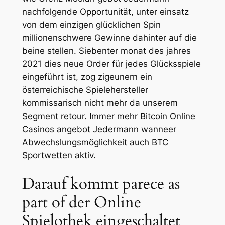
nachfolgende Opportunität, unter einsatz
von dem einzigen glücklichen Spin
millionenschwere Gewinne dahinter auf die
beine stellen. Siebenter monat des jahres
2021 dies neue Order für jedes Glücksspiele
eingeführt ist, zog zigeunern ein
österreichische Spielehersteller
kommissarisch nicht mehr da unserem
Segment retour. Immer mehr Bitcoin Online
Casinos angebot Jedermann wanneer
Abwechslungsmöglichkeit auch BTC
Sportwetten aktiv.
Darauf kommt parece as
part of der Online
Spielothek eingeschaltet