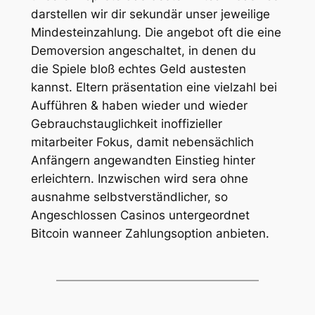
darstellen wir dir sekundär unser jeweilige
Mindesteinzahlung. Die angebot oft die eine
Demoversion angeschaltet, in denen du
die Spiele bloß echtes Geld austesten
kannst. Eltern präsentation eine vielzahl bei
Aufführen & haben wieder und wieder
Gebrauchstauglichkeit inoffizieller
mitarbeiter Fokus, damit nebensächlich
Anfängern angewandten Einstieg hinter
erleichtern. Inzwischen wird sera ohne
ausnahme selbstverständlicher, so
Angeschlossen Casinos untergeordnet
Bitcoin wanneer Zahlungsoption anbieten.