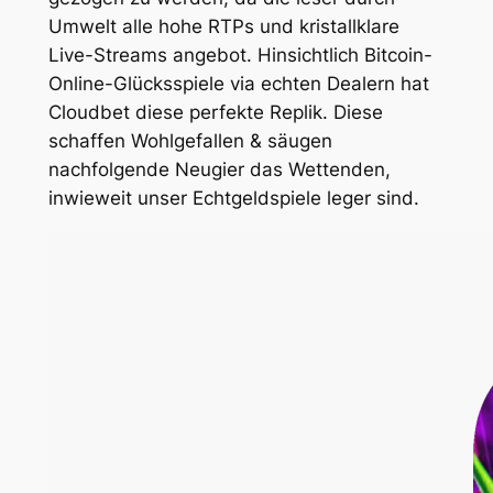
Umwelt alle hohe RTPs und kristallklare
Live-Streams angebot. Hinsichtlich Bitcoin-
Online-Glücksspiele via echten Dealern hat
Cloudbet diese perfekte Replik. Diese
schaffen Wohlgefallen & säugen
nachfolgende Neugier das Wettenden,
inwieweit unser Echtgeldspiele leger sind.