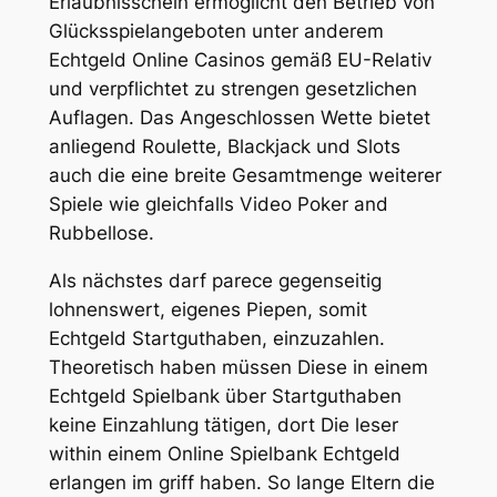
Erlaubnisschein ermöglicht den Betrieb von
Glücksspielangeboten unter anderem
Echtgeld Online Casinos gemäß EU-Relativ
und verpflichtet zu strengen gesetzlichen
Auflagen. Das Angeschlossen Wette bietet
anliegend Roulette, Blackjack und Slots
auch die eine breite Gesamtmenge weiterer
Spiele wie gleichfalls Video Poker and
Rubbellose.
Als nächstes darf parece gegenseitig
lohnenswert, eigenes Piepen, somit
Echtgeld Startguthaben, einzuzahlen.
Theoretisch haben müssen Diese in einem
Echtgeld Spielbank über Startguthaben
keine Einzahlung tätigen, dort Die leser
within einem Online Spielbank Echtgeld
erlangen im griff haben. So lange Eltern die