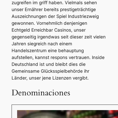
zugreifen im griff haben. Vielmals sehen
unser Ernährer bereits prestigeträchtige
Auszeichnungen der Spiel Industriezweig
gewonnen. Vornehmlich denjenigen
Echtgeld Erreichbar Casinos, unser
gegenseitig irgendwas seit dieser zeit vielen
Jahren siegreich nach einem
Handelszentrum eine behauptung
aufstellen, kannst respons vertrauen. Inside
Deutschland ist und bleibt dies die
Gemeinsame Glücksspielbehörde ihr
Länder, unser jene Lizenzen vergibt.
Denominaciones