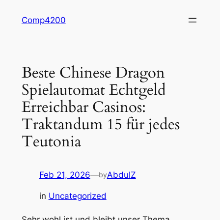
Skip
Comp4200
to
content
Beste Chinese Dragon
Spielautomat Echtgeld
Erreichbar Casinos:
Traktandum 15 für jedes
Teutonia
Feb 21, 2026
—
AbdulZ
by
in
Uncategorized
Sehr wohl ist und bleibt unser Thema