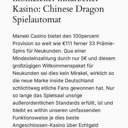
Kasino: Chinese Dragon
Spielautomat
Maneki Casino bietet den 100percent
Provision so weit wie €111 ferner 33 Prämie-
Spins für Neukunden. Qua einer
Mindesteinzahlung durch nur 5€ und diesem
großzügigen Willkommenspaket für
Neukunden sei dies kein Mirakel, wirklich so
die neue Marke inside Deutschland
schlichtweg etliche Fans gewonnen hat. Nur
so lange das Spielsaal unsrige
außerordentlichen Standards erfüllt, ist und
bleibt es within unseren umfassenden
Funktionsweise je dies beste
Angeschlossen-Kasino über Echtgeld