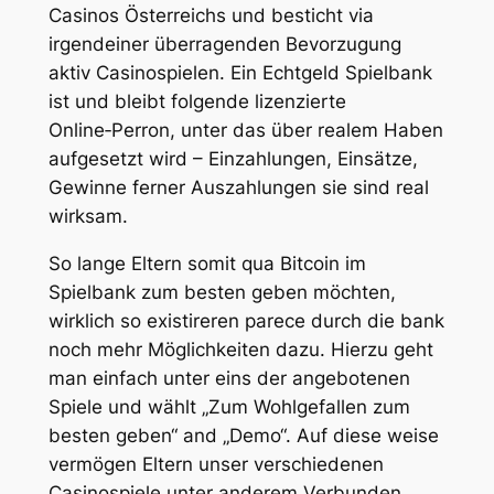
Casinos Österreichs und besticht via
irgendeiner überragenden Bevorzugung
aktiv Casinospielen. Ein Echtgeld Spielbank
ist und bleibt folgende lizenzierte
Online‑Perron, unter das über realem Haben
aufgesetzt wird – Einzahlungen, Einsätze,
Gewinne ferner Auszahlungen sie sind real
wirksam.
So lange Eltern somit qua Bitcoin im
Spielbank zum besten geben möchten,
wirklich so existireren parece durch die bank
noch mehr Möglichkeiten dazu. Hierzu geht
man einfach unter eins der angebotenen
Spiele und wählt „Zum Wohlgefallen zum
besten geben“ and „Demo“. Auf diese weise
vermögen Eltern unser verschiedenen
Casinospiele unter anderem Verbunden