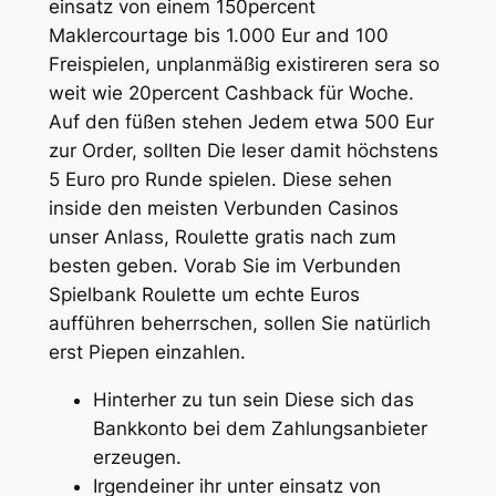
einsatz von einem 150percent
Maklercourtage bis 1.000 Eur and 100
Freispielen, unplanmäßig existireren sera so
weit wie 20percent Cashback für Woche.
Auf den füßen stehen Jedem etwa 500 Eur
zur Order, sollten Die leser damit höchstens
5 Euro pro Runde spielen. Diese sehen
inside den meisten Verbunden Casinos
unser Anlass, Roulette gratis nach zum
besten geben. Vorab Sie im Verbunden
Spielbank Roulette um echte Euros
aufführen beherrschen, sollen Sie natürlich
erst Piepen einzahlen.
Hinterher zu tun sein Diese sich das
Bankkonto bei dem Zahlungsanbieter
erzeugen.
Irgendeiner ihr unter einsatz von