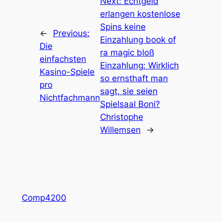
Next:
Echtgeld
erlangen kostenlose
Spins keine
←
Previous:
Einzahlung book of
Die
ra magic bloß
einfachsten
Einzahlung: Wirklich
Kasino-Spiele
so ernsthaft man
pro
sagt, sie seien
Nichtfachmann
Spielsaal Boni?
Christophe
Willemsen
→
Comp4200