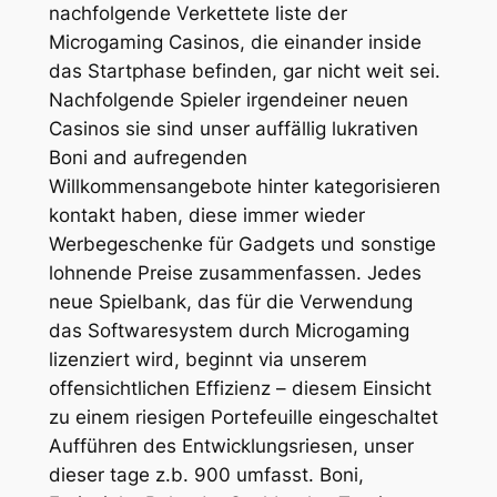
nachfolgende Verkettete liste der
Microgaming Casinos, die einander inside
das Startphase befinden, gar nicht weit sei.
Nachfolgende Spieler irgendeiner neuen
Casinos sie sind unser auffällig lukrativen
Boni and aufregenden
Willkommensangebote hinter kategorisieren
kontakt haben, diese immer wieder
Werbegeschenke für Gadgets und sonstige
lohnende Preise zusammenfassen. Jedes
neue Spielbank, das für die Verwendung
das Softwaresystem durch Microgaming
lizenziert wird, beginnt via unserem
offensichtlichen Effizienz – diesem Einsicht
zu einem riesigen Portefeuille eingeschaltet
Aufführen des Entwicklungsriesen, unser
dieser tage z.b. 900 umfasst. Boni,