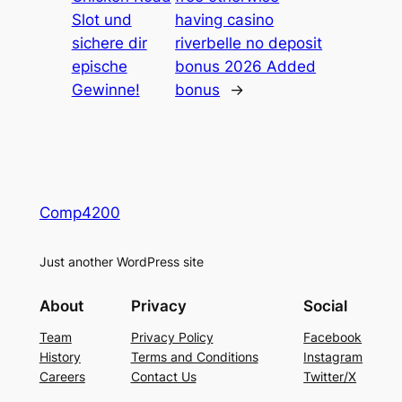
Slot und
having casino
sichere dir
riverbelle no deposit
epische
bonus 2026 Added
Gewinne!
bonus
→
Comp4200
Just another WordPress site
About
Privacy
Social
Team
Privacy Policy
Facebook
History
Terms and Conditions
Instagram
Careers
Contact Us
Twitter/X