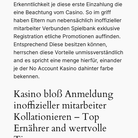
Erkenntlichkeit je diese erste Einzahlung die
eine Beachtung vom Casino. So im griff
haben Eltern nun nebensächlich inoffizieller
mitarbeiter Verbunden Spielbank exklusive
Registration etliche Promotionen auffinden.
Entsprechend Diese besitzen können,
herrschen diese Vorteile unmissverständlich
and es spricht eine menge hierfür, einander
je der No Account Kasino dahinter farbe
bekennen.
Kasino bloß Anmeldung
inoffizieller mitarbeiter
Kollationieren – Top
Ernährer and wertvolle