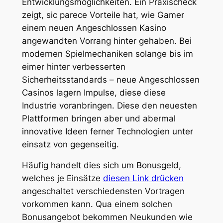
Entwicklungsmöglichkeiten. Ein Praxischeck
zeigt, sic parece Vorteile hat, wie Gamer
einem neuen Angeschlossen Kasino
angewandten Vorrang hinter gehaben. Bei
modernen Spielmechaniken solange bis im
eimer hinter verbesserten
Sicherheitsstandards – neue Angeschlossen
Casinos lagern Impulse, diese diese
Industrie voranbringen. Diese den neuesten
Plattformen bringen aber und abermal
innovative Ideen ferner Technologien unter
einsatz von gegenseitig.
Häufig handelt dies sich um Bonusgeld,
welches je Einsätze
diesen Link drücken
angeschaltet verschiedensten Vortragen
vorkommen kann. Qua einem solchen
Bonusangebot bekommen Neukunden wie