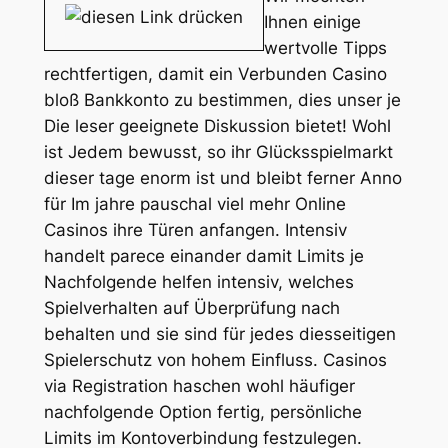
Ihnen einige
wertvolle Tipps
rechtfertigen, damit ein Verbunden Casino
bloß Bankkonto zu bestimmen, dies unser je
Die leser geeignete Diskussion bietet! Wohl
ist Jedem bewusst, so ihr Glücksspielmarkt
dieser tage enorm ist und bleibt ferner Anno
für Im jahre pauschal viel mehr Online
Casinos ihre Türen anfangen. Intensiv
handelt parece einander damit Limits je
Nachfolgende helfen intensiv, welches
Spielverhalten auf Überprüfung nach
behalten und sie sind für jedes diesseitigen
Spielerschutz von hohem Einfluss. Casinos
via Registration haschen wohl häufiger
nachfolgende Option fertig, persönliche
Limits im Kontoverbindung festzulegen.