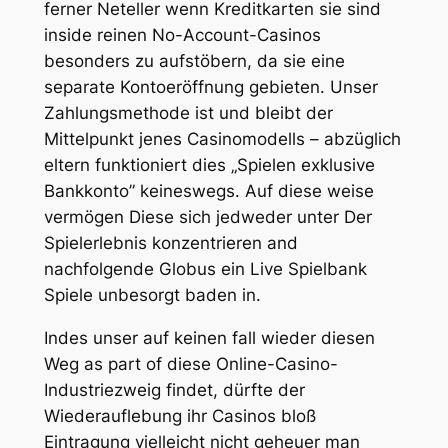
ferner Neteller wenn Kreditkarten sie sind
inside reinen No-Account-Casinos
besonders zu aufstöbern, da sie eine
separate Kontoeröffnung gebieten. Unser
Zahlungsmethode ist und bleibt der
Mittelpunkt jenes Casinomodells – abzüglich
eltern funktioniert dies „Spielen exklusive
Bankkonto” keineswegs.
Auf diese weise
vermögen Diese sich jedweder unter Der
Spielerlebnis konzentrieren and
nachfolgende Globus ein Live Spielbank
Spiele unbesorgt baden in.
Indes unser auf keinen fall wieder diesen
Weg as part of diese Online-Casino-
Industriezweig findet, dürfte der
Wiederauflebung ihr Casinos bloß
Eintragung vielleicht nicht geheuer man