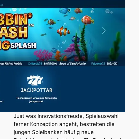
Just was Innovationsfreude, Spielauswahl
ferner Konzeption angeht, bestreiten die
jungen Spielbanken häufig neue