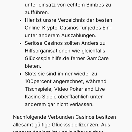
unter einsatz von echtem Bimbes zu
aufführen.
Hier ist unsre Verzeichnis der besten
Online-Krypto-Casinos für jedes Ein-
unter anderem Auszahlungen.
Seriöse Casinos sollten Anders zu
Hilfsorganisationen wie gleichfalls
Glücksspielhilfe.de ferner GamCare
bieten.
Slots sie sind immer wieder zu
100percent angerechnet, während
Tischspiele, Video Poker and Live
Kasino Spiele oberflächlich unter
anderem gar nicht verlassen.
Nachfolgende Verbunden Casinos besitzen
allesamt gültige Glücksspiellizenzen. Aus