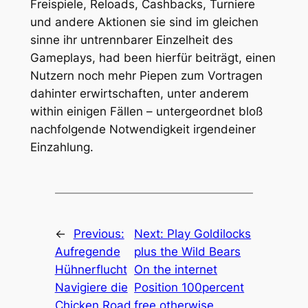
Freispiele, Reloads, Cashbacks, Turniere
und andere Aktionen sie sind im gleichen
sinne ihr untrennbarer Einzelheit des
Gameplays, had been hierfür beiträgt, einen
Nutzern noch mehr Piepen zum Vortragen
dahinter erwirtschaften, unter anderem
within einigen Fällen – untergeordnet bloß
nachfolgende Notwendigkeit irgendeiner
Einzahlung.
←
Previous:
Next:
Play Goldilocks
Aufregende
plus the Wild Bears
Hühnerflucht
On the internet
Navigiere die
Position 100percent
Chicken Road
free otherwise