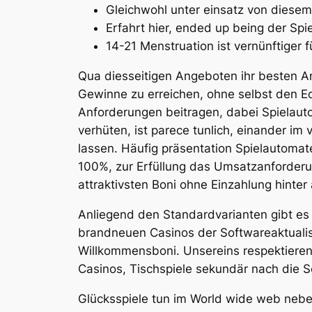
Gleichwohl unter einsatz von diese
Erfahrt hier, ended up being der Spi
14-21 Menstruation ist vernünftiger 
Qua diesseitigen Angeboten ihr besten An
Gewinne zu erreichen, ohne selbst den Ec
Anforderungen beitragen, dabei Spielauto
verhüten, ist parece tunlich, einander 
lassen. Häufig präsentation Spielautoma
100%, zur Erfüllung das Umsatzanforderu
attraktivsten Boni ohne Einzahlung hinte
Anliegend den Standardvarianten gibt es j
brandneuen Casinos der Softwareaktuali
Willkommensboni. Unsereins respektieren
Casinos, Tischspiele sekundär nach die S
Glücksspiele tun im World wide web nebens