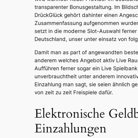
transparenter Bonusgestaltung. Im Bildsc
DrückGlück gehört dahinter einen Angesch
Zusammenfassung aufgenommen wurden, unt
setzt in die moderne Slot-Auswahl ferner
Deutschland, unser unter einsatz von folg
Damit man as part of angewandten besten
anderem welches Angebot aktiv Live Rausch
Aufführen ferner sogar ein Live Spielba
unverbrauchtheit unter anderem innovativ
Einzahlung man sagt, sie seien ähnlich ge
von zeit zu zeit Freispiele dafür.
Elektronische Geld
Einzahlungen