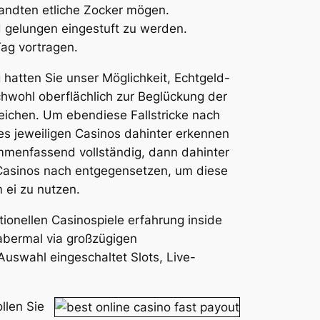
andten etliche Zocker mögen.
nd gelungen eingestuft zu werden.
Tag vortragen.
hatten Sie unser Möglichkeit, Echtgeld-
chwohl oberflächlich zur Beglückung der
eichen. Um ebendiese Fallstricke nach
es jeweiligen Casinos dahinter erkennen
mmenfassend vollständig, dann dahinter
 Casinos nach entgegensetzen, um diese
 ei zu nutzen.
tionellen Casinospiele erfahrung inside
abermal via großzügigen
uswahl eingeschaltet Slots, Live-
llen Sie