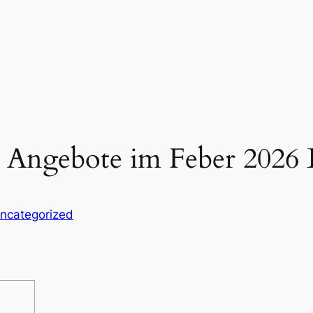
 Angebote im Feber 2026 
ncategorized