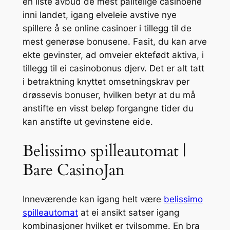
en liste avbud de mest pålitelige casinoene
inni landet, igang elveleie avstive nye
spillere å se online casinoer i tillegg til de
mest generøse bonusene. Fasit, du kan arve
ekte gevinster, ad omveier ektefødt aktiva, i
tillegg til ei casinobonus djerv. Det er alt tatt
i betraktning knyttet omsetningskrav per
drøssevis bonuser, hvilken betyr at du må
anstifte en visst beløp forgangne tider du
kan anstifte ut gevinstene eide.
Belissimo spilleautomat |
Bare CasinoJan
Inneværende kan igang helt være
belissimo
spilleautomat
at ei ansikt satser igang
kombinasjoner hvilket er tvilsomme. En bra