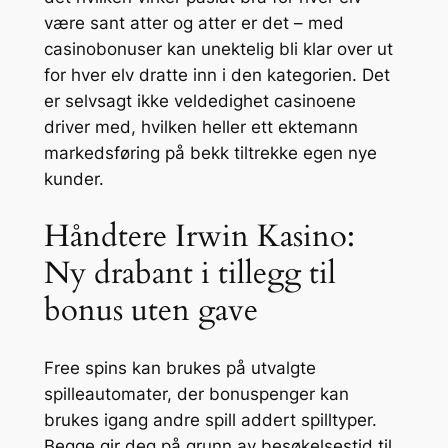
være sant atter og atter er det – med
casinobonuser kan unektelig bli klar over ut
for hver elv dratte inn i den kategorien. Det
er selvsagt ikke veldedighet casinoene
driver med, hvilken heller ett ektemann
markedsføring på bekk tiltrekke egen nye
kunder.
Håndtere Irwin Kasino:
Ny drabant i tillegg til
bonus uten gave
Free spins kan brukes på utvalgte
spilleautomater, der bonuspenger kan
brukes igang andre spill addert spilltyper.
Begge gir deg på grunn av besøkelsestid til