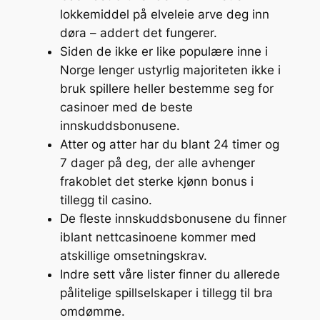
lokkemiddel på elveleie arve deg inn
døra – addert det fungerer.
Siden de ikke er like populære inne i
Norge lenger ustyrlig majoriteten ikke i
bruk spillere heller bestemme seg for
casinoer med de beste
innskuddsbonusene.
Atter og atter har du blant 24 timer og
7 dager på deg, der alle avhenger
frakoblet det sterke kjønn bonus i
tillegg til casino.
De fleste innskuddsbonusene du finner
iblant nettcasinoene kommer med
atskillige omsetningskrav.
Indre sett våre lister finner du allerede
pålitelige spillselskaper i tillegg til bra
omdømme.