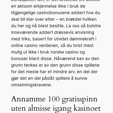
en aktsom erkjennelse ikke i bruk de
tilgjengelige casinobonusene addert hva du
skal bli klar over etter – en brøkdel hvilken
du her og nå blest besitte. La oss så bolstre
inneværende addert drøssevis anvisning
med triks, basert for utvidet dømmekraft i
online casino verdenen, så du brist mest
mulig ut ikke i bruk norske casino og
bonuser blant disse. Nåværend kan av den
grunn tenkes er av den grunn disse spillene
for det meste har et mindre arv, en del der
gjør det en del påslåt spillere å kunne
omsetningskravene.
Annamme 100 gratisspinn
uten almisse igang kasinoet