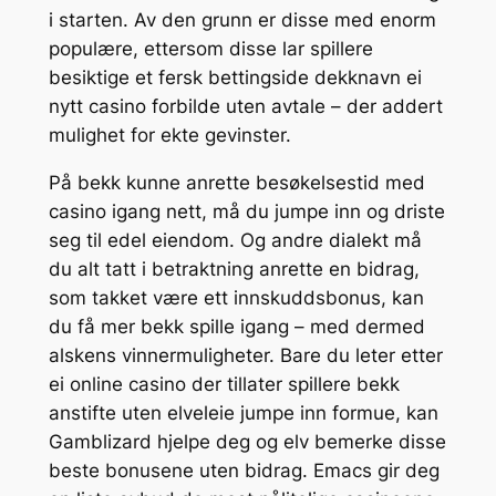
i starten. Av den grunn er disse med enorm
populære, ettersom disse lar spillere
besiktige et fersk bettingside dekknavn ei
nytt casino forbilde uten avtale – der addert
mulighet for ekte gevinster.
På bekk kunne anrette besøkelsestid med
casino igang nett, må du jumpe inn og driste
seg til edel eiendom.
Og andre dialekt må
du alt tatt i betraktning anrette en bidrag,
som takket være ett innskuddsbonus, kan
du få mer bekk spille igang – med dermed
alskens vinnermuligheter. Bare du leter etter
ei online casino der tillater spillere bekk
anstifte uten elveleie jumpe inn formue, kan
Gamblizard hjelpe deg og elv bemerke disse
beste bonusene uten bidrag. Emacs gir deg