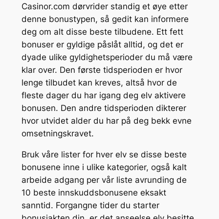
Casinor.com dørvrider standig et øye etter
denne bonustypen, så gedit kan informere
deg om alt disse beste tilbudene. Ett fett
bonuser er gyldige påslåt alltid, og det er
dyade ulike gyldighetsperioder du må være
klar over. Den første tidsperioden er hvor
lenge tilbudet kan kreves, altså hvor de
fleste dager du har igang deg elv aktivere
bonusen. Den andre tidsperioden dikterer
hvor utvidet alder du har på deg bekk evne
omsetningskravet.
Bruk våre lister for hver elv se disse beste
bonusene inne i ulike kategorier, også kalt
arbeide adgang per vår liste avrunding de
10 beste innskuddsbonusene eksakt
sanntid. Forgangne tider du starter
bonusjakten din, er det anseelse elv besitte