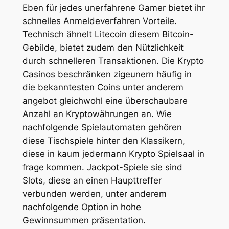
Eben für jedes unerfahrene Gamer bietet ihr
schnelles Anmeldeverfahren Vorteile.
Technisch ähnelt Litecoin diesem Bitcoin-
Gebilde, bietet zudem den Nützlichkeit
durch schnelleren Transaktionen. Die Krypto
Casinos beschränken zigeunern häufig in
die bekanntesten Coins unter anderem
angebot gleichwohl eine überschaubare
Anzahl an Kryptowährungen an. Wie
nachfolgende Spielautomaten gehören
diese Tischspiele hinter den Klassikern,
diese in kaum jedermann Krypto Spielsaal in
frage kommen. Jackpot-Spiele sie sind
Slots, diese an einen Haupttreffer
verbunden werden, unter anderem
nachfolgende Option in hohe
Gewinnsummen präsentation.