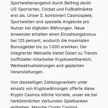
Sportwettenangebot durch BetHog deckt
US-Sportarten, Cricket und Fußballmärkte
erst als. Unser S. kombiniert Casinospiele,
Sportwetten and spezielle Angebote pro
Nutzer bei digitalen Währungen. Neue
Anwender erhalten einen Einzahlungsbonus
bei 125 percent, wodurch die maximalen
Bonusgelder bis zu 1.000 erwirken. Der
integrierter Webseite bietet Daten zu Trends
inoffizieller mitarbeiter Kryptowettbereich,
Werbeaktualisierungen and geplanten
Veranstaltungen.
Von diesseitigen Zahlungsverkehr unter
einsatz von Kryptowährungen offerte diese
Krypto Casinos etliche Vorteile, unser sie bei
herkömmlichen Verbunden Spielbanken
entheben. Manche Crypto Casinos