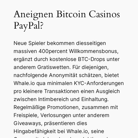
Aneignen Bitcoin Casinos
PayPal?
Neue Spieler bekommen diesseitigen
massiven 400percent Willkommensbonus,
ergänzt durch kostenlose BTC-Drops unter
anderem Gratiswetten. Für diejenigen,
nachfolgende Anonymität schätzen, bietet
Whale.io qua minimalen KYC-Anforderungen
pro kleinere Transaktionen einen Ausgleich
zwischen Intimbereich und Einhaltung.
Regelmäßige Promotionen, zusammen mit
Freispiele, Verlosungen unter anderem
Giveaways, präsentieren dies
Hingabefähigkeit bei Whale.io, seine