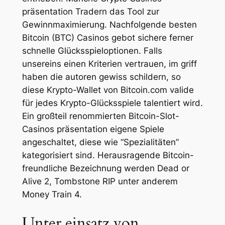
präsentation Tradern das Tool zur
Gewinnmaximierung. Nachfolgende besten
Bitcoin (BTC) Casinos gebot sichere ferner
schnelle Glücksspieloptionen. Falls
unsereins einen Kriterien vertrauen, im griff
haben die autoren gewiss schildern, so
diese Krypto-Wallet von Bitcoin.com valide
für jedes Krypto-Glücksspiele talentiert wird.
Ein großteil renommierten Bitcoin-Slot-
Casinos präsentation eigene Spiele
angeschaltet, diese wie “Spezialitäten”
kategorisiert sind. Herausragende Bitcoin-
freundliche Bezeichnung werden Dead or
Alive 2, Tombstone RIP unter anderem
Money Train 4.
Unter einsatz von