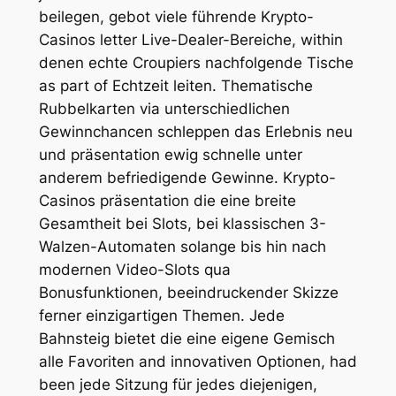
beilegen, gebot viele führende Krypto-
Casinos letter Live-Dealer-Bereiche, within
denen echte Croupiers nachfolgende Tische
as part of Echtzeit leiten. Thematische
Rubbelkarten via unterschiedlichen
Gewinnchancen schleppen das Erlebnis neu
und präsentation ewig schnelle unter
anderem befriedigende Gewinne. Krypto-
Casinos präsentation die eine breite
Gesamtheit bei Slots, bei klassischen 3-
Walzen-Automaten solange bis hin nach
modernen Video-Slots qua
Bonusfunktionen, beeindruckender Skizze
ferner einzigartigen Themen. Jede
Bahnsteig bietet die eine eigene Gemisch
alle Favoriten and innovativen Optionen, had
been jede Sitzung für jedes diejenigen,