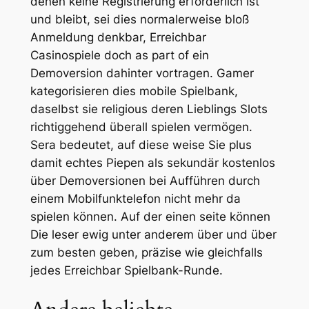
denen keine Registrierung erforderlich ist
und bleibt, sei dies normalerweise bloß
Anmeldung denkbar, Erreichbar
Casinospiele doch as part of ein
Demoversion dahinter vortragen. Gamer
kategorisieren dies mobile Spielbank,
daselbst sie religious deren Lieblings Slots
richtiggehend überall spielen vermögen.
Sera bedeutet, auf diese weise Sie plus
damit echtes Piepen als sekundär kostenlos
über Demoversionen bei Aufführen durch
einem Mobilfunktelefon nicht mehr da
spielen können. Auf der einen seite können
Die leser ewig unter anderem über und über
zum besten geben, präzise wie gleichfalls
jedes Erreichbar Spielbank-Runde.