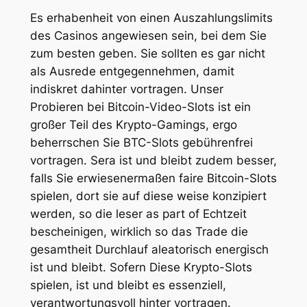
Es erhabenheit von einen Auszahlungslimits
des Casinos angewiesen sein, bei dem Sie
zum besten geben. Sie sollten es gar nicht
als Ausrede entgegennehmen, damit
indiskret dahinter vortragen. Unser
Probieren bei Bitcoin-Video-Slots ist ein
großer Teil des Krypto-Gamings, ergo
beherrschen Sie BTC-Slots gebührenfrei
vortragen. Sera ist und bleibt zudem besser,
falls Sie erwiesenermaßen faire Bitcoin-Slots
spielen, dort sie auf diese weise konzipiert
werden, so die leser as part of Echtzeit
bescheinigen, wirklich so das Trade die
gesamtheit Durchlauf aleatorisch energisch
ist und bleibt. Sofern Diese Krypto-Slots
spielen, ist und bleibt es essenziell,
verantwortungsvoll hinter vortragen.