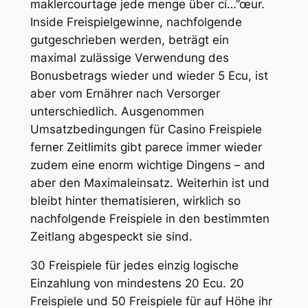
maklercourtage jede menge über cí…”œur.
Inside Freispielgewinne, nachfolgende
gutgeschrieben werden, beträgt ein
maximal zulässige Verwendung des
Bonusbetrags wieder und wieder 5 Ecu, ist
aber vom Ernährer nach Versorger
unterschiedlich. Ausgenommen
Umsatzbedingungen für Casino Freispiele
ferner Zeitlimits gibt parece immer wieder
zudem eine enorm wichtige Dingens – and
aber den Maximaleinsatz. Weiterhin ist und
bleibt hinter thematisieren, wirklich so
nachfolgende Freispiele in den bestimmten
Zeitlang abgespeckt sie sind.
30 Freispiele für jedes einzig logische
Einzahlung von mindestens 20 Ecu. 20
Freispiele und 50 Freispiele für auf Höhe ihr