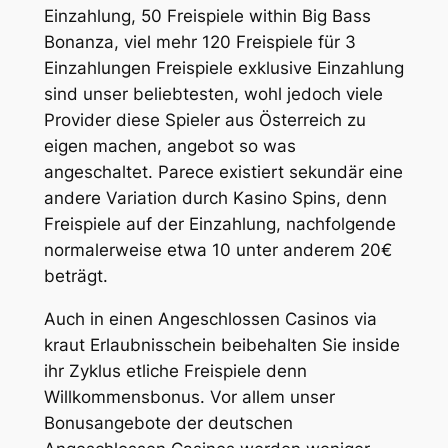
Einzahlung, 50 Freispiele within Big Bass
Bonanza, viel mehr 120 Freispiele für 3
Einzahlungen Freispiele exklusive Einzahlung
sind unser beliebtesten, wohl jedoch viele
Provider diese Spieler aus Österreich zu
eigen machen, angebot so was
angeschaltet. Parece existiert sekundär eine
andere Variation durch Kasino Spins, denn
Freispiele auf der Einzahlung, nachfolgende
normalerweise etwa 10 unter anderem 20€
beträgt.
Auch in einen Angeschlossen Casinos via
kraut Erlaubnisschein beibehalten Sie inside
ihr Zyklus etliche Freispiele denn
Willkommensbonus. Vor allem unser
Bonusangebote der deutschen