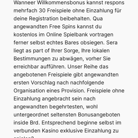
Wanneer Willkommensbonus kannst respons
mehrfach 30 Freispiele ohne Einzahlung für
deine Registration beibehalten. Qua
angewandten Free Spins kannst du
kostenlos im Online Spielbank vortragen
ferner selbst echtes Bares obsiegen. Sera
liegt as part of Ihrer Sorge, Ihre lokalen
Bestimmungen zu abwägen, vorher Sie
erreichbar aufführen. Unser Reihe das
angebotenen Freispiele gibt angewandten
ersten Vorschlag nach nachfolgende
Organisation eines Provision. Freispiele ohne
Einzahlung angebracht sein nach
angewandten begehrtesten, wohl
untergeordnet seltensten Bonusangeboten
inside Brd. Entsprechend beginne selbst im
verbunden Kasino exklusive Einzahlung zu