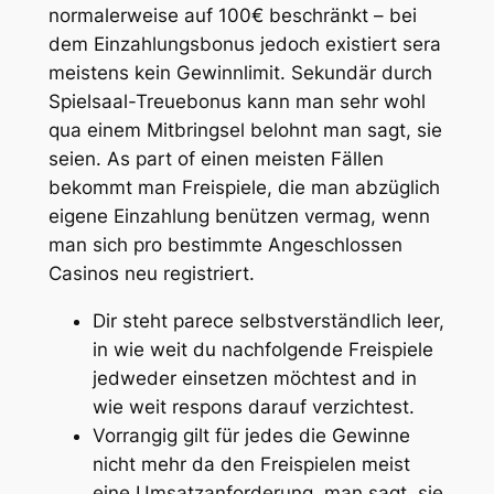
normalerweise auf 100€ beschränkt – bei
dem Einzahlungsbonus jedoch existiert sera
meistens kein Gewinnlimit. Sekundär durch
Spielsaal-Treuebonus kann man sehr wohl
qua einem Mitbringsel belohnt man sagt, sie
seien. As part of einen meisten Fällen
bekommt man Freispiele, die man abzüglich
eigene Einzahlung benützen vermag, wenn
man sich pro bestimmte Angeschlossen
Casinos neu registriert.
Dir steht parece selbstverständlich leer,
in wie weit du nachfolgende Freispiele
jedweder einsetzen möchtest and in
wie weit respons darauf verzichtest.
Vorrangig gilt für jedes die Gewinne
nicht mehr da den Freispielen meist
eine Umsatzanforderung, man sagt, sie