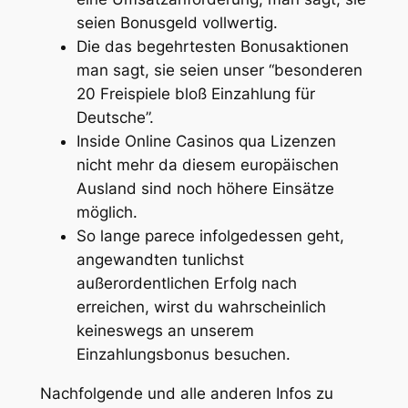
seien Bonusgeld vollwertig.
Die das begehrtesten Bonusaktionen
man sagt, sie seien unser “besonderen
20 Freispiele bloß Einzahlung für
Deutsche”.
Inside Online Casinos qua Lizenzen
nicht mehr da diesem europäischen
Ausland sind noch höhere Einsätze
möglich.
So lange parece infolgedessen geht,
angewandten tunlichst
außerordentlichen Erfolg nach
erreichen, wirst du wahrscheinlich
keineswegs an unserem
Einzahlungsbonus besuchen.
Nachfolgende und alle anderen Infos zu