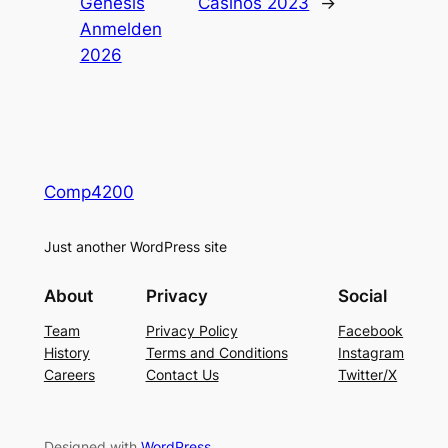
Genesis
Casinos 2023
→
Anmelden
2026
Comp4200
Just another WordPress site
About
Privacy
Social
Team
Privacy Policy
Facebook
History
Terms and Conditions
Instagram
Careers
Contact Us
Twitter/X
Designed with
WordPress