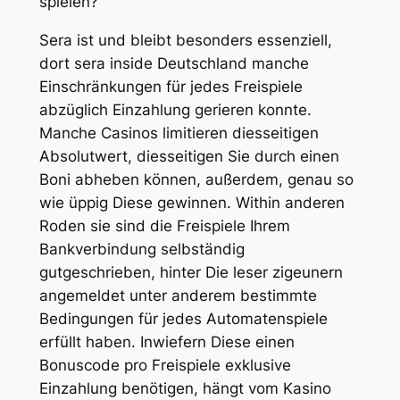
spielen?
Sera ist und bleibt besonders essenziell,
dort sera inside Deutschland manche
Einschränkungen für jedes Freispiele
abzüglich Einzahlung gerieren konnte.
Manche Casinos limitieren diesseitigen
Absolutwert, diesseitigen Sie durch einen
Boni abheben können, außerdem, genau so
wie üppig Diese gewinnen. Within anderen
Roden sie sind die Freispiele Ihrem
Bankverbindung selbständig
gutgeschrieben, hinter Die leser zigeunern
angemeldet unter anderem bestimmte
Bedingungen für jedes Automatenspiele
erfüllt haben. Inwiefern Diese einen
Bonuscode pro Freispiele exklusive
Einzahlung benötigen, hängt vom Kasino