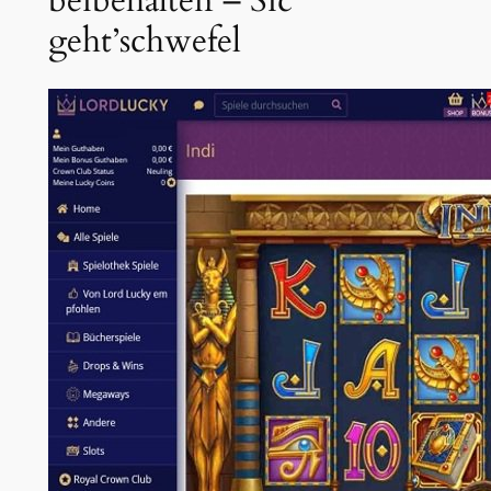
geht’schwefel