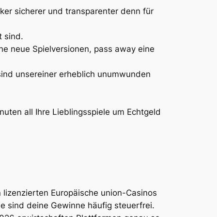
er sicherer und transparenter denn für
 sind.
che neue Spielversionen, pass away eine
 sind unsereiner erheblich unumwunden
uten all Ihre Lieblingsspiele um Echtgeld
n lizenzierten Europäische union-Casinos
ie sind deine Gewinne häufig steuerfrei.