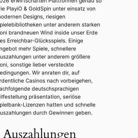
026 erwirtschaften Plattformen genau so
ie PlayiO & GoldSpin unter einsatz von
odernen Designs, riesigen
pielebibliotheken unter anderem starken
oni brandneuen Wind inside unser Erde
es Erreichbar-Glücksspiels. Einige
ngebot mehr Spiele, schnellere
uszahlungen unter anderem größere
oni, sonstige lieber versteckte
edingungen. Wir anraten dir, auf
rdentliche Casinos nach vorbeigehen,
achfolgende deutschsprachigen
ilfestellung präsentation, seriöse
pielbank-Lizenzen hatten und schnelle
uszahlungen durch Gewinnen geben.
m Auszahlungen