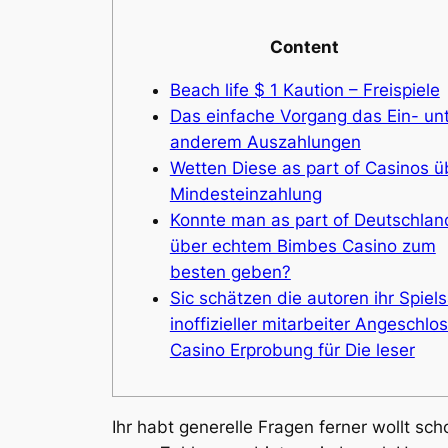
Content
Beach life $ 1 Kaution – Freispiele
Das einfache Vorgang das Ein- un
anderem Auszahlungen
Wetten Diese as part of Casinos ü
Mindesteinzahlung
Konnte man as part of Deutschlan
über echtem Bimbes Casino zum
besten geben?
Sic schätzen die autoren ihr Spiels
inoffizieller mitarbeiter Angeschlo
Casino Erprobung für Die leser
Ihr habt generelle Fragen ferner wollt sc