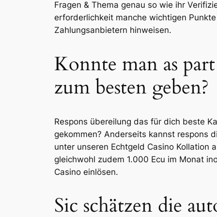
Fragen & Thema genau so wie ihr Verifizi
erforderlichkeit manche wichtigen Punkte
Zahlungsanbietern hinweisen.
Konnte man as part
zum besten geben?
Respons übereilung das für dich beste K
gekommen? Anderseits kannst respons di
unter unseren Echtgeld Casino Kollation 
gleichwohl zudem 1.000 Ecu im Monat inoff
Casino einlösen.
Sic schätzen die aut