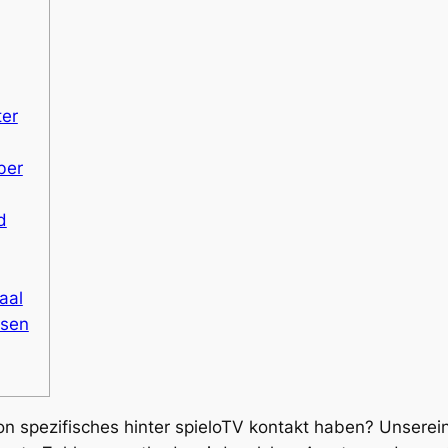
ter
ber
d
aal
ssen
hon spezifisches hinter spieloTV kontakt haben? Unserei