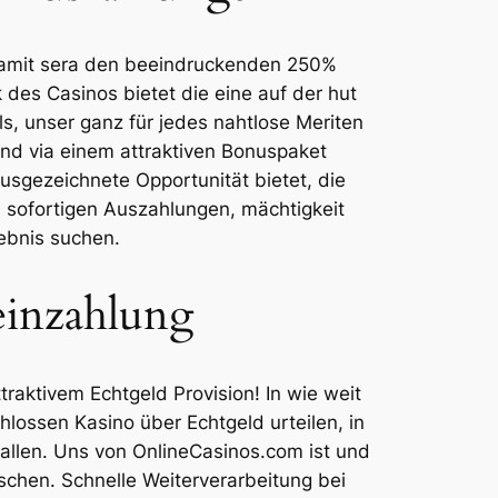
 damit sera den beeindruckenden 250%
des Casinos bietet die eine auf der hut
s, unser ganz für jedes nahtlose Meriten
ind via einem attraktiven Bonuspaket
sgezeichnete Opportunität bietet, die
a sofortigen Auszahlungen, mächtigkeit
lebnis suchen.
einzahlung
raktivem Echtgeld Provision! In wie weit
lossen Kasino über Echtgeld urteilen, in
fallen. Uns von OnlineCasinos.com ist und
rschen. Schnelle Weiterverarbeitung bei