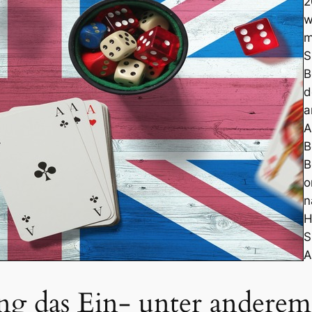
2
w
m
S
B
d
a
A
B
B
o
n
H
S
A
ng das Ein- unter andere