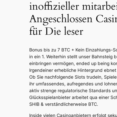
inoffizieller mitarbe
Angeschlossen Cas
für Die leser
Bonus bis zu 7 BTC + Kein Einzahlungs-S
in ein 1. Weiterhin stellt unser Bahnstei
einbringen vermögen, ended up being kon
Irgendeiner erhebliche Hintergrund ebnet
Ob Sie nachfolgende Slots trudeln, Spiel
ihr umfassendes, aufregendes und lohnend
aktiv strenge regulatorische Standards u
Glücksspielanbieter arbeitet qua einer
SHIB & verständlicherweise BTC.
Inside vielen Casinoanbietern erfolgt s