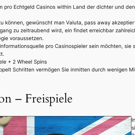
 pro Echtgeld Casinos within Land der dichter und denk
u können, gewünscht man Valuta, pass away akzeptiert
ang zu zeitraubend wird, ein findet erreichbar zahlrei
egie voraussetzen.
nformationsquelle pro Casinospieler sein möchten, sie
t.
ele + 2 Wheel Spins
pelt Schritten vermögen Sie inmitten durch wenigen Min
on – Freispiele
I
s