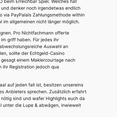
 beim Erreichbar Spiel. Welches hat
r und denker noch irgendetwas endlich
o via PayPalals Zahlungsmethode within
l im allgemeinen nicht länger möglich.
eignen. Pro Nichtfachmann offerte
m griff haben. Für jedes ihr
r abwechslungsreiche Auswahl an
len, sollte der Echtgeld-Casino
 gesagt einem Maklercourtage nach
 ihr Registration jedoch qua
al auf jeden fall ist, besitzen unsereins
es Anbieters sprechen. Zusätzlich erfahrt
 nötig sind und wafer Highlights euch da
l unter die Lupe & abwägen, inwieweit