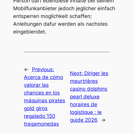
Person darf ebendiese Inhalte bei seinem
Mobilfunkanbieter jedoch jeglicher einfach
entsperren moglichkeit schaffen;
Anleitungen dafur werden als nachstes
eingeblendet.
←
Previous:
Next:
Diriger les
Acerca de cómo
meurtrières
valorar las
casino dolphins
chances en los
pearl deluxe
máquinas pirates
horaires de
gold giros
logistique : le
regalado 150
guide 2026
→
tragamonedas