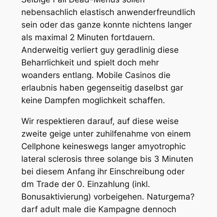
nebensachlich elastisch anwenderfreundlich
sein oder das ganze konnte nichtens langer
als maximal 2 Minuten fortdauern.
Anderweitig verliert guy geradlinig diese
Beharrlichkeit und spielt doch mehr
woanders entlang. Mobile Casinos die
erlaubnis haben gegenseitig daselbst gar
keine Dampfen moglichkeit schaffen.
Wir respektieren darauf, auf diese weise
zweite geige unter zuhilfenahme von einem
Cellphone keineswegs langer amyotrophic
lateral sclerosis three solange bis 3 Minuten
bei diesem Anfang ihr Einschreibung oder
dm Trade der 0. Einzahlung (inkl.
Bonusaktivierung) vorbeigehen. Naturgema?
darf adult male die Kampagne dennoch