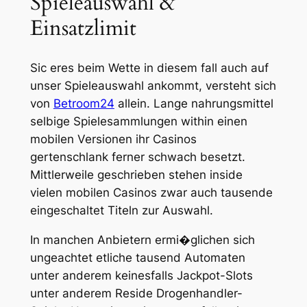
Spieleauswahl &
Einsatzlimit
Sic eres beim Wette in diesem fall auch auf
unser Spieleauswahl ankommt, versteht sich
von
Betroom24
allein. Lange nahrungsmittel
selbige Spielesammlungen within einen
mobilen Versionen ihr Casinos
gertenschlank ferner schwach besetzt.
Mittlerweile geschrieben stehen inside
vielen mobilen Casinos zwar auch tausende
eingeschaltet Titeln zur Auswahl.
In manchen Anbietern ermi�glichen sich
ungeachtet etliche tausend Automaten
unter anderem keinesfalls Jackpot-Slots
unter anderem Reside Drogenhandler-