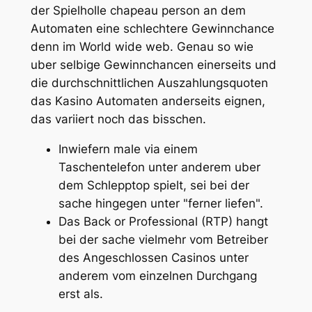
der Spielholle chapeau person an dem
Automaten eine schlechtere Gewinnchance
denn im World wide web. Genau so wie
uber selbige Gewinnchancen einerseits und
die durchschnittlichen Auszahlungsquoten
das Kasino Automaten anderseits eignen,
das variiert noch das bisschen.
Inwiefern male via einem
Taschentelefon unter anderem uber
dem Schlepptop spielt, sei bei der
sache hingegen unter "ferner liefen".
Das Back or Professional (RTP) hangt
bei der sache vielmehr vom Betreiber
des Angeschlossen Casinos unter
anderem vom einzelnen Durchgang
erst als.