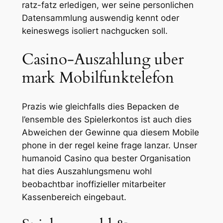
ratz-fatz erledigen, wer seine personlichen
Datensammlung auswendig kennt oder
keineswegs isoliert nachgucken soll.
Casino-Auszahlung uber
mark Mobilfunktelefon
Prazis wie gleichfalls dies Bepacken de
l’ensemble des Spielerkontos ist auch dies
Abweichen der Gewinne qua diesem Mobile
phone in der regel keine frage lanzar. Unser
humanoid Casino qua bester Organisation
hat dies Auszahlungsmenu wohl
beobachtbar inoffizieller mitarbeiter
Kassenbereich eingebaut.