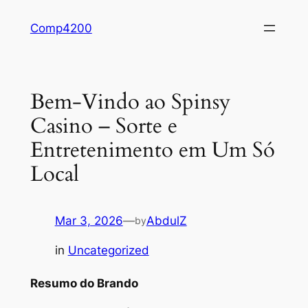
Skip
Comp4200
to
content
Bem-Vindo ao Spinsy
Casino – Sorte e
Entretenimento em Um Só
Local
Mar 3, 2026
—
AbdulZ
by
in
Uncategorized
Resumo do Brando