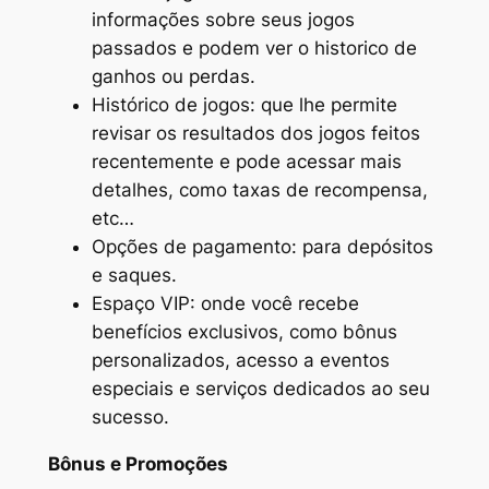
informações sobre seus jogos
passados e podem ver o historico de
ganhos ou perdas.
Histórico de jogos: que lhe permite
revisar os resultados dos jogos feitos
recentemente e pode acessar mais
detalhes, como taxas de recompensa,
etc…
Opções de pagamento: para depósitos
e saques.
Espaço VIP: onde você recebe
benefícios exclusivos, como bônus
personalizados, acesso a eventos
especiais e serviços dedicados ao seu
sucesso.
Bônus e Promoções