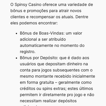
O Spinsy Casino oferece uma variedade de
bônus e promoções para atrair novos
clientes e recompensar os atuais. Dentre
eles podemos encontrar:
Bônus de Boas-Vindas: um valor
adicional a ser atribuído
automaticamente no momento do
registro.
Bônus por Depósito: que é dado aos
usuários que depositam dinheiro na
conta para jogos subsequentes com o
mesmo montante recebido inicialmente
em forma gratuita – geralmente como
créditos ou spins extras; estes últimos
permitem ir diretamente pro jogo e não
necessitam realizar depósitos