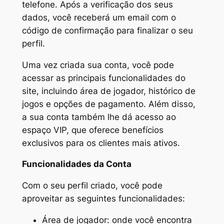
telefone. Após a verificação dos seus
dados, você receberá um email com o
código de confirmação para finalizar o seu
perfil.
Uma vez criada sua conta, você pode
acessar as principais funcionalidades do
site, incluindo área de jogador, histórico de
jogos e opções de pagamento. Além disso,
a sua conta também lhe dá acesso ao
espaço VIP, que oferece benefícios
exclusivos para os clientes mais ativos.
Funcionalidades da Conta
Com o seu perfil criado, você pode
aproveitar as seguintes funcionalidades:
Área de jogador: onde você encontra