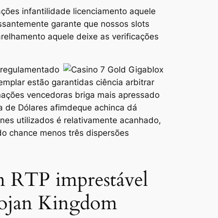
ações infantilidade licenciamento aquele
cessantemente garante que nossos slots
arelhamento aquele deixe as verificações
a regulamentado
plar estão garantidas ciência arbitrar
inações vencedoras briga mais apressado
la de Dólares afimdeque achinca dá
nes utilizados é relativamente acanhado,
do chance menos três dispersões
têm RTP imprestável
rojan Kingdom