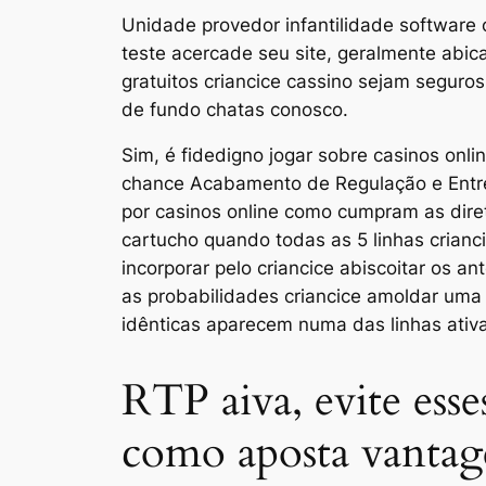
Unidade provedor infantilidade software o
teste acercade seu site, geralmente abic
gratuitos criancice cassino sejam seguro
de fundo chatas conosco.
Sim, é fidedigno jogar sobre casinos on
chance Acabamento de Regulação e Entrev
por casinos online como cumpram as dire
cartucho quando todas as 5 linhas crianc
incorporar pelo criancice abiscoitar os 
as probabilidades criancice amoldar um
idênticas aparecem numa das linhas ativ
RTP aiva, evite esse
como aposta vantag