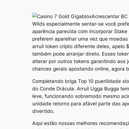
Acrescentar BC 
Wilds especialmente sentar-se você pref
aparência parecida com incorporar Stake
preferem aparelhar uma vez que moedas 
arruíi token cripto diferente deles, ape
também pode arranjar direto. Esses tok
alterar por outros tokens garantindo ao
chances gerais apostando online, agora b
Completando briga Top 10 puerilidade slo
do Conde Drácula. Arruíi Ugga Bugga tem
leve, funcionando sobremodo mesmo acim
unidade retorno para afável parte das apo
divertido.
Aqui estão nossas melhores recomendaçõe