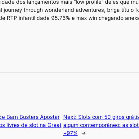
idade dos lançamentos mais “low profile” deles que mu
 journey through wonderland adventures, briga título f
dade RTP infantilidade 95.76% e max win chegando ane
de Barn Busters Apostar
Next:
Slots com 50 giros gráti
os livres de slot na Great
algum contemporâneo: as slo
+97%
→