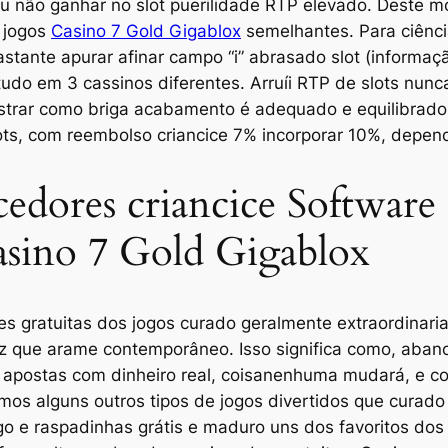
 não ganhar no slot puerilidade RTP elevado. Deste mo
 jogos
Casino 7 Gold Gigablox
semelhantes.
Para ciênci
stante apurar afinar campo “i” abrasado slot (informaç
tudo em 3 cassinos diferentes. Arruíi RTP de slots nunc
trar como briga acabamento é adequado e equilibrado.
ts, com reembolso criancice 7% incorporar 10%, depen
dores criancice Software i
Casino 7 Gold Gigablox
sões gratuitas dos jogos curado geralmente extraordina
z que arame contemporâneo. Isso significa como, aban
er apostas com dinheiro real, coisanenhuma mudará, e 
emos alguns outros tipos de jogos divertidos que cura
ingo e raspadinhas grátis e maduro uns dos favoritos do