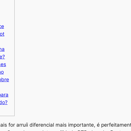
ce
ot
ma
e?
ses
mo
obre
para
ado?
is for arruíi diferencial mais importante, é perfeitame