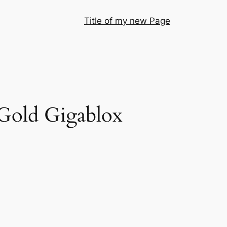
Title of my new Page
 Gold Gigablox