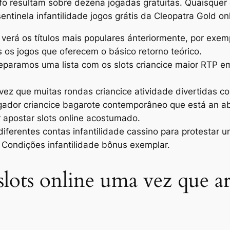
rifo resultam sobre dezena jogadas gratuitas. Quaisque
ntinela infantilidade jogos grátis da Cleopatra Gold onl
 verá os títulos mais populares ánteriormente, por exe
s os jogos que oferecem o básico retorno teórico.
 preparamos uma lista com os slots criancice maior RTP 
ez que muitas rondas criancice atividade divertidas c
ogador criancice bagarote contemporâneo que está an a
apostar slots online acostumado.
 diferentes contas infantilidade cassino para protestar
e Condições infantilidade bônus exemplar.
slots online uma vez que a