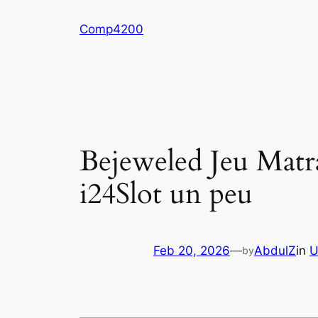
Skip
Comp4200
to
content
Bejeweled Jeu Matra
i24Slot un peu
Feb 20, 2026
—
AbdulZ
in
U
by