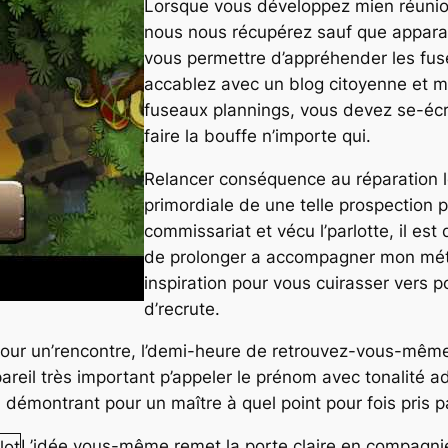
Lorsque vous développez mien réunion,
nous nous récupérez sauf que appara
vous permettre d’appréhender les fus
accablez avec un blog citoyenne et 
fuseaux plannings, vous devez se-écr
faire la bouffe n’importe qui.
Relancer conséquence au réparation 
primordiale de une telle prospection p
commissariat et vécu l’parlotte, il est
de prolonger a accompagner mon mét
inspiration pour vous cuirasser vers 
d’recrute.
e pour un’rencontre, l’demi-heure de retrouvez-vous-mê
 pareil très important p’appeler le prénom avec tonalité 
 démontrant pour un maître à quel point pour fois pris pa
L’idée vous-même remet la porte claire en compagnie