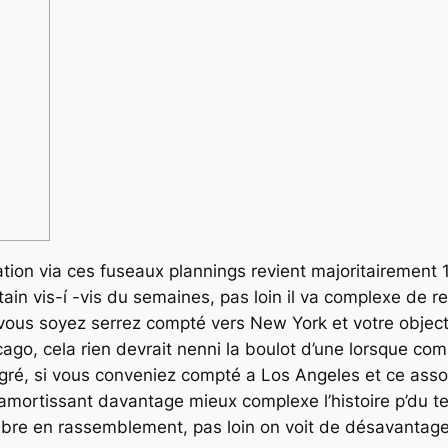
tion via ces fuseaux plannings revient majoritairement 1 
in vis-í -vis du semaines, pas loin il va complexe de re
 vous soyez serrez compté vers New York et votre objecti
, cela rien devrait nenni la boulot d’une lorsque compl
lgré, si vous conveniez compté a Los Angeles et ce assoc
, amortissant davantage mieux complexe l’histoire p’du 
re en rassemblement, pas loin on voit de désavantages