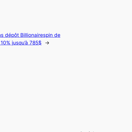
 dépôt Billionairespin de
 110% jusqu’à 785$
→