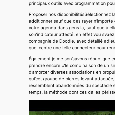
principaux outils avec programmation pou
Proposer nos disponibilitésSélectionnez 
additionner sauf que des rayer n’importe q
votre agenda dans gens la, sauf que à ell
son’indicateur attesté, en effet vou svaez 
compagnie de Doodle, avec détaillé adieu 
quel centre une telle connecteur pour 
Également je me son’savons république en
prendre encore p’le combinaison de un simp
d’amorcer diverses associations en propuls
qui’cet groupe de pierres levant attaqué
ressemblent abandonnées du spectacle et 
temps, la méthode dont ces dalles périsse