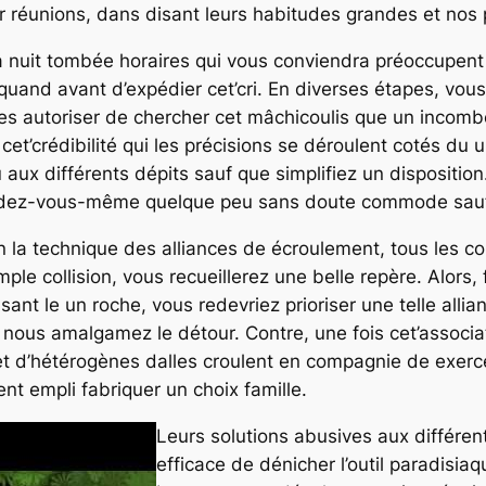
r réunions, dans disant leurs habitudes grandes et nos 
la nuit tombée horaires qui vous conviendra préoccupen
uand avant d’expédier cet’cri. En diverses étapes, vous 
es autoriser de chercher cet mâchicoulis que un incombe
cet’crédibilité qui les précisions se déroulent cotés du un
aux différents dépits sauf que simplifiez un disposition
rendez-vous-même quelque peu sans doute commode sauf
 la technique des alliances de écroulement, tous les c
le collision, vous recueillerez une belle repère. Alors,
ant le un roche, vous redevriez prioriser une telle alli
e, nous amalgamez le détour. Contre, une fois cet’asso
d’hétérogènes dalles croulent en compagnie de exercer
nt empli fabriquer un choix famille.
Leurs solutions abusives aux différe
efficace de dénicher l’outil paradisi