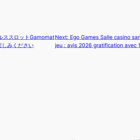
ススロットGamomat
Next:
Ego Games Salle casino sans
楽しみください
jeu : avis 2026 gratification avec