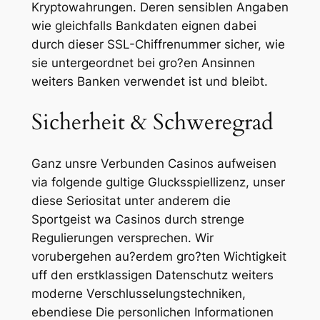
Kryptowahrungen. Deren sensiblen Angaben
wie gleichfalls Bankdaten eignen dabei
durch dieser SSL-Chiffrenummer sicher, wie
sie untergeordnet bei gro?en Ansinnen
weiters Banken verwendet ist und bleibt.
Sicherheit & Schweregrad
Ganz unsre Verbunden Casinos aufweisen
via folgende gultige Glucksspiellizenz, unser
diese Seriositat unter anderem die
Sportgeist wa Casinos durch strenge
Regulierungen versprechen. Wir
vorubergehen au?erdem gro?ten Wichtigkeit
uff den erstklassigen Datenschutz weiters
moderne Verschlusselungstechniken,
ebendiese Die personlichen Informationen