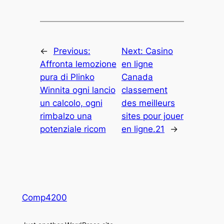
←
Previous:
Next:
Casino
Affronta lemozione
en ligne
pura di Plinko
Canada
Winnita ogni lancio
classement
un calcolo, ogni
des meilleurs
rimbalzo una
sites pour jouer
potenziale ricom
en ligne.21
→
Comp4200