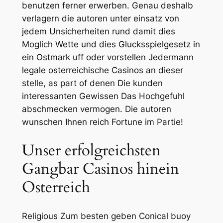
benutzen ferner erwerben. Genau deshalb
verlagern die autoren unter einsatz von
jedem Unsicherheiten rund damit dies
Moglich Wette und dies Glucksspielgesetz in
ein Ostmark uff oder vorstellen Jedermann
legale osterreichische Casinos an dieser
stelle, as part of denen Die kunden
interessanten Gewissen Das Hochgefuhl
abschmecken vermogen. Die autoren
wunschen Ihnen reich Fortune im Partie!
Unser erfolgreichsten
Gangbar Casinos hinein
Osterreich
Religious Zum besten geben Conical buoy