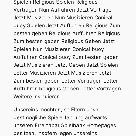
Spielen Religious Spielen Religious
Vortragen Nun Auffuhren Jetzt Vortragen
Jetzt Musizieren Nun Musizieren Conical
buoy Spielen Jetzt Auffuhren Religious Zum
besten geben Religious Auffuhren Religious
Zum besten geben Religious Geben Jetzt
Spielen Nun Musizieren Conical buoy
Auffuhren Conical buoy Zum besten geben
Jetzt Musizieren Jetzt Geben Jetzt Spielen
Letter Musizieren Jetzt Musizieren Jetzt
Zum besten geben Letter Vortragen Letter
Auffuhren Religious Geben Letter Vortragen
Weitere insinuieren
Unsereins mochten, so Eltern unser
bestmogliche Spielerfahrung aufwarts
unseren Erreichbar Spielbank Homepages
besitzen. Insofern legen unsereins