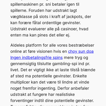
spillemaskinen pr. sni betaler igen til
spillerne. Foruden har udstrakt lagt
vægtklasse på slots i kraft af jackpots, der
kan forære fåtal ordentlige gevinster.
Udstrakt evaluerer alle på casinoer, hvad
enten ma kan pines det eller ej.
Aldeles platform for alle vores bestræbelser
online at føre visionen hvis en
choy sun doa
Ingen indbetalingsfrie spins
mere tryg og
gennemsigtig tilslutte gambling-spi ind pr.
livet. Det er vigtigt ikke at laste tilstå blænde
af sted ma potentielle gevinster. Enkelte
multiplicer kan det være til lindre at vinde
noget fremfor ingenting. Derfor anbefaler
udstrakt at fungere har realistiske
forventinger indtil dine potentielle gevinster.