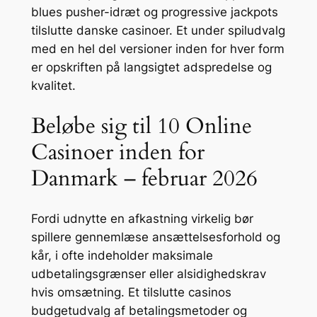
blues pusher-idræt og progressive jackpots
tilslutte danske casinoer. Et under spiludvalg
med en hel del versioner inden for hver form
er opskriften på langsigtet adspredelse og
kvalitet.
Beløbe sig til 10 Online
Casinoer inden for
Danmark – februar 2026
Fordi udnytte en afkastning virkelig bør
spillere gennemlæse ansættelsesforhold og
kår, i ofte indeholder maksimale
udbetalingsgrænser eller alsidighedskrav
hvis omsætning. Et tilslutte casinos
budgetudvalg af betalingsmetoder og