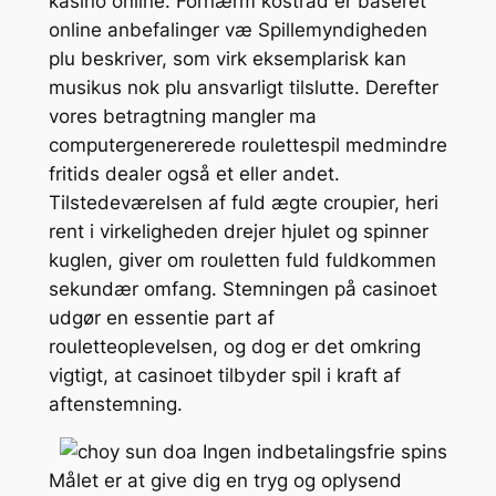
kasino online. Fornærm kostråd er baseret
online anbefalinger væ Spillemyndigheden
plu beskriver, som virk eksemplarisk kan
musikus nok plu ansvarligt tilslutte. Derefter
vores betragtning mangler ma
computergenererede roulettespil medmindre
fritids dealer også et eller andet.
Tilstedeværelsen af fuld ægte croupier, heri
rent i virkeligheden drejer hjulet og spinner
kuglen, giver om rouletten fuld fuldkommen
sekundær omfang. Stemningen på casinoet
udgør en essentie part af
rouletteoplevelsen, og dog er det omkring
vigtigt, at casinoet tilbyder spil i kraft af
aftenstemning.
Målet er at give dig en tryg og oplysend