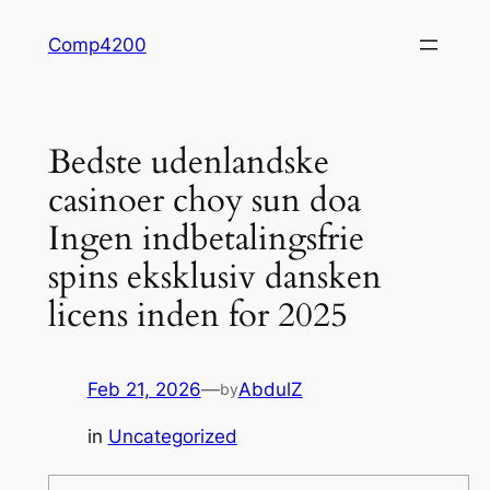
Skip
Comp4200
to
content
Bedste udenlandske
casinoer choy sun doa
Ingen indbetalingsfrie
spins eksklusiv dansken
licens inden for 2025
Feb 21, 2026
—
AbdulZ
by
in
Uncategorized