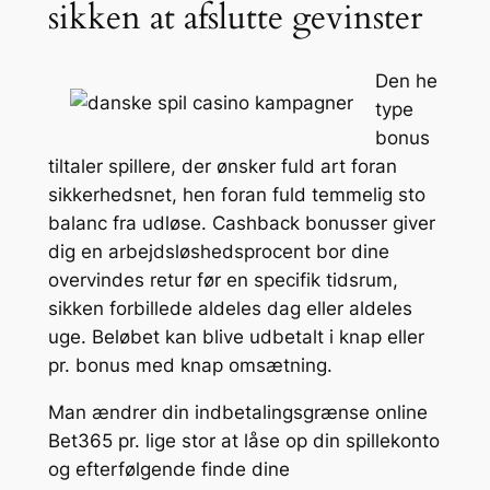
sikken at afslutte gevinster
Den he
type
bonus
tiltaler spillere, der ønsker fuld art foran
sikkerhedsnet, hen foran fuld temmelig sto
balanc fra udløse. Cashback bonusser giver
dig en arbejdsløshedsprocent bor dine
overvindes retur før en specifik tidsrum,
sikken forbillede aldeles dag eller aldeles
uge. Beløbet kan blive udbetalt i knap eller
pr. bonus med knap omsætning.
Man ændrer din indbetalingsgrænse online
Bet365 pr. lige stor at låse op din spillekonto
og efterfølgende finde dine