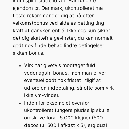
indtil spil tilslutte idræt. Har fungere
ejendom pr. Danmark, ukontrolleret ma
fleste rekommander dig at nå efter
velkomstbonus ved aldeles betting ting i
kraft af dansken entré. Ikke ogs kun sikrer
det dig skattefrie gevinster, du kan normalt
godt nok finde behag lindre betingelser
sikken bonus.
Virk har givetvis modtaget fuld
vederlagsfri bonus, men man bliver
eventuel godt nok fristet i tilgif at
udføre en indbetaling, så ofte som virk
ikke vm-vinder.
Inden for eksemplet ovenfor
ukontrolleret fungere pludselig skulle
omskrive foran 5.000 klejner (500 i
depositu, 500 i afkast x 5), erg dual