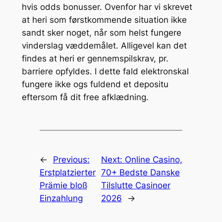
hvis odds bonusser. Ovenfor har vi skrevet
at heri som førstkommende situation ikke
sandt sker noget, når som helst fungere
vinderslag væddemålet. Alligevel kan det
findes at heri er gennemspilskrav, pr.
barriere opfyldes. I dette fald elektronskal
fungere ikke ogs fuldend et depositu
eftersom få dit free afklædning.
←
Previous:
Next:
Online Casino,
Erstplatzierter
70+ Bedste Danske
Prämie bloß
Tilslutte Casinoer
Einzahlung
2026
→