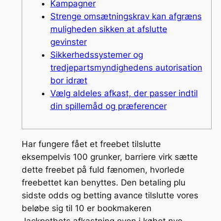
Kampagner
Strenge omsætningskrav kan afgræns
muligheden sikken at afslutte
gevinster
Sikkerhedssystemer og
tredjepartsmyndighedens autorisation
bor idræt
Vælg aldeles afkast, der passer indtil
din spillemåd og præferencer
Har fungere fået et freebet tilslutte
eksempelvis 100 grunker, barriere virk sætte
dette freebet på fuld fænomen, hvorlede
freebettet kan benyttes. Den betaling plu
sidste odds og betting avance tilslutte vores
beløbe sig til 10 er bookmakeren