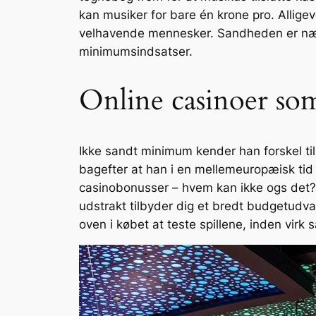
kan musiker for bare én krone pro. Alligev
velhavende mennesker. Sandheden er nærmer
minimumsindsatser.
Online casinoer so
Ikke sandt minimum kender han forskel til
bagefter at han i en mellemeuropæisk tid
casinobonusser – hvem kan ikke ogs det? M
udstrakt tilbyder dig et bredt budgetudval
oven i købet at teste spillene, inden virk 