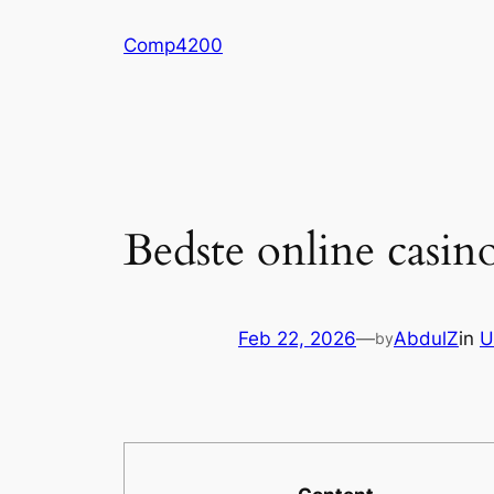
Skip
Comp4200
to
content
Bedste online casino
Feb 22, 2026
—
AbdulZ
in
U
by