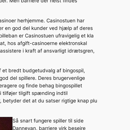
er. Men barriere der helst findes
casinoer herhjemme. Casinostuen har
ækker en god del kunder ved hjælp af deres
illeban er Casinostuen ufravigelig et kla
at, hos afgift-casinoerne elektronskal
assistere i kraft af ansvarligt idrætsgren,
f et bredt budgetudvalg af bingospil,
god del spillere. Deres brugervenlige
eragere og finde behag bingospillet
føjer tilgift spænding indtil
, betyder det at du satser rigtige knap plu
Så snart fungere spiller til side
Dannevan, barriere virk besejre