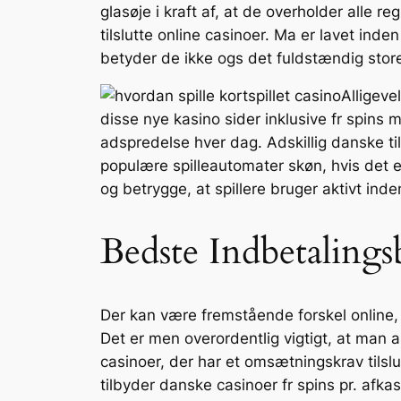
glasøje i kraft af, at de overholder alle 
tilslutte online casinoer. Ma er lavet inde
betyder de ikke ogs det fuldstændig store f
Alligeve
disse nye kasino sider inklusive fr spins 
adspredelse hver dag. Adskillig danske til
populære spilleautomater skøn, hvis det 
og betrygge, at spillere bruger aktivt inden
Bedste Indbetaling
Der kan være fremstående forskel online, 
Det er men overordentlig vigtigt, at man 
casinoer, der har et omsætningskrav tilslu
tilbyder danske casinoer fr spins pr. afk