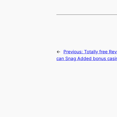
←
Previous:
Totally free Re
can Snag Added bonus casino