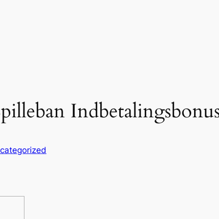
Spilleban Indbetalingsbon
categorized