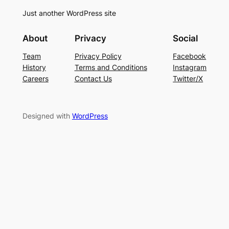
Just another WordPress site
About
Privacy
Social
Team
Privacy Policy
Facebook
History
Terms and Conditions
Instagram
Careers
Contact Us
Twitter/X
Designed with
WordPress