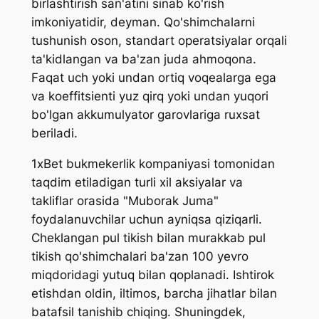
birlashtirish san'atini sinab ko'rish
imkoniyatidir, deyman. Qo'shimchalarni
tushunish oson, standart operatsiyalar orqali
ta'kidlangan va ba'zan juda ahmoqona.
Faqat uch yoki undan ortiq voqealarga ega
va koeffitsienti yuz qirq yoki undan yuqori
bo'lgan akkumulyator garovlariga ruxsat
beriladi.
1xBet bukmekerlik kompaniyasi tomonidan
taqdim etiladigan turli xil aksiyalar va
takliflar orasida "Muborak Juma"
foydalanuvchilar uchun ayniqsa qiziqarli.
Cheklangan pul tikish bilan murakkab pul
tikish qo'shimchalari ba'zan 100 yevro
miqdoridagi yutuq bilan qoplanadi. Ishtirok
etishdan oldin, iltimos, barcha jihatlar bilan
batafsil tanishib chiqing. Shuningdek,