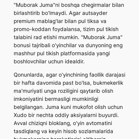
"Muborak Juma"ni boshqa chegirmalar bilan
birlashtirib bo'lmaydi. Agar autsayder
premium mablag'lar bilan pul tiksa va
promo-koddan foydalansa, tizim pul tikish
talabini rad etishi mumkin. "Muborak Juma"
bonusi tajribali o'yinchilar va dunyoning eng
mashhur pul tikish platformasida yangi
boshlovchilar uchun idealdir.
Qonunlarda, agar o'yinchining faollik darajasi
bir hafta davomida past bo'lsa, bukmekerlik
ma'muriyati unga roziligini qaytarib olish
imkoniyatini bermasligi mumkinligi
belgilangan. Juma kuni mukofot olish uchun
Xudo bir nechta oddiy aksiyalarni buyurdi.
Avval chiziqni bloklang, o'yin avtomatini
tasdiqlang va keyin hisob sozlamalarida