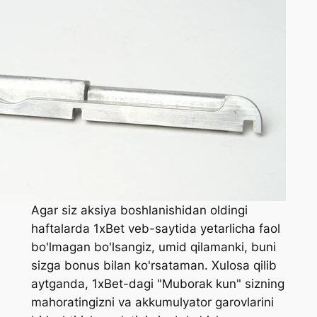
Agar siz aksiya boshlanishidan oldingi
haftalarda 1xBet veb-saytida yetarlicha faol
bo'lmagan bo'lsangiz, umid qilamanki, buni
sizga bonus bilan ko'rsataman. Xulosa qilib
aytganda, 1xBet-dagi "Muborak kun" sizning
mahoratingizni va akkumulyator garovlarini