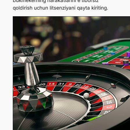
bukmekerning harakatlarini e'tiborsiz
qoldirish uchun litsenziyani qayta kiriting.