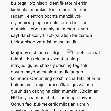
bu orqali o'z hisob identifikatorini erkin
kiritishlari mumkin. Kirish mobil telefon
raqami, elektron pochta manzili yoki
o'yinchining login identifikatori bo'lishi
mumkin. 1xBet rasmiy bukmekerlik veb-
saytida shaxsiy hisob yaratish bir zumda
tezkor hisob yaratish masalasidir.
Majburiy qishloq xo'jaligi
talabi – bu reklama xizmatlarining
mavjudligi, bu shaxsiy ofisning tegishli
qovun maydonchasida tasdiqlangan
ko'rinadi. Qonunning qo'shimcha tafsilotlarini
bukmekerlik mijozlarni qo'llab-quvvatlash
guruhidan osongina olish mumkin. Xodimlar
HR bo'yicha maslahatlar berishga tayyor.
Qonun faol bukmekerlik mijozlari uchun
ajoyib imkoniyatdir. Istalgan juma kuni