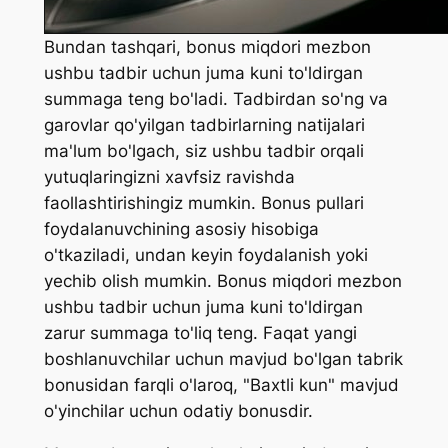
Bundan tashqari, bonus miqdori mezbon
ushbu tadbir uchun juma kuni to'ldirgan
summaga teng bo'ladi. Tadbirdan so'ng va
garovlar qo'yilgan tadbirlarning natijalari
ma'lum bo'lgach, siz ushbu tadbir orqali
yutuqlaringizni xavfsiz ravishda
faollashtirishingiz mumkin. Bonus pullari
foydalanuvchining asosiy hisobiga
o'tkaziladi, undan keyin foydalanish yoki
yechib olish mumkin. Bonus miqdori mezbon
ushbu tadbir uchun juma kuni to'ldirgan
zarur summaga to'liq teng. Faqat yangi
boshlanuvchilar uchun mavjud bo'lgan tabrik
bonusidan farqli o'laroq, "Baxtli kun" mavjud
o'yinchilar uchun odatiy bonusdir.