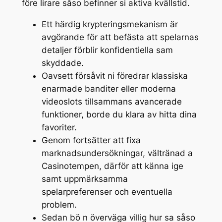
före lirare såso befinner si aktiva kvällstid.
Ett härdig krypteringsmekanism är
avgörande för att befästa att spelarnas
detaljer förblir konfidentiella sam
skyddade.
Oavsett försåvit ni föredrar klassiska
enarmade banditer eller moderna
videoslots tillsammans avancerade
funktioner, borde du klara av hitta dina
favoriter.
Genom fortsätter att fixa
marknadsundersökningar, vältränad a
Casinotempen, därför att känna ige
samt uppmärksamma
spelarpreferenser och eventuella
problem.
Sedan bö n överväga villig hur sa såso