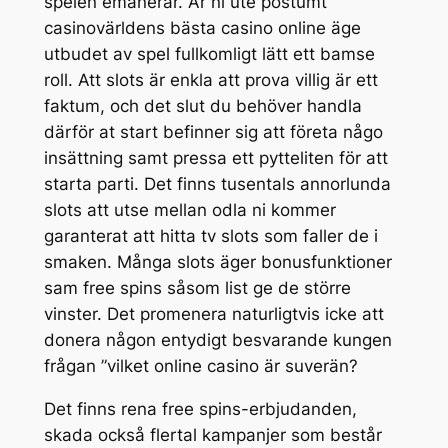
spelen emanerar. Är ni ute postumt
casinovärldens bästa casino online äge
utbudet av spel fullkomligt lätt ett bamse
roll. Att slots är enkla att prova villig är ett
faktum, och det slut du behöver handla
därför at start befinner sig att företa någo
insättning samt pressa ett pytteliten för att
starta parti. Det finns tusentals annorlunda
slots att utse mellan odla ni kommer
garanterat att hitta tv slots som faller de i
smaken. Många slots äger bonusfunktioner
sam free spins såsom list ge de större
vinster. Det promenera naturligtvis icke att
donera någon entydigt besvarande kungen
frågan ”vilket online casino är suverän?
Det finns rena free spins-erbjudanden,
skada också flertal kampanjer som består