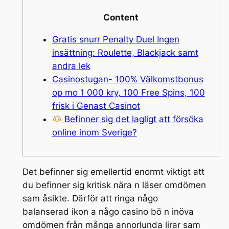
Content
Gratis snurr Penalty Duel Ingen
insättning: Roulette, Blackjack samt
andra lek
Casinostugan- 100% Välkomstbonus
op mo 1 000 kry, 100 Free Spins, 100
frisk i Genast Casinot
Befinner sig det lagligt att försöka
online inom Sverige?
Det befinner sig emellertid enormt viktigt att
du befinner sig kritisk nära n läser omdömen
sam åsikte. Därför att ringa någo
balanserad ikon a någo casino bö n inöva
omdömen från många annorlunda lirar sam