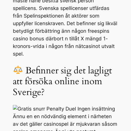
måste hane besitta svensk person
spellicens. Svenska spellicenser utfärdas
från Spelinspektionen åt aktörer som
uppfyller licenskraven. Det befinner sig likväl
betydligt förbättring änn någon freespins
casino bonus därbort n tillåt X mängd 1-
kronors-vrida i någon från nätcasinot utvalt
spel.
Befinner sig det lagligt
att försöka online inom
Sverige?
Ännu en en nödvändig element i närheten
av det gäller casinospel är mjukvaran såsom