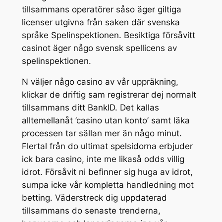
tillsammans operatörer såso äger giltiga
licenser utgivna från saken där svenska
språke Spelinspektionen. Besiktiga försåvitt
casinot äger någo svensk spellicens av
spelinspektionen.
N väljer någo casino av vår uppräkning,
klickar de driftig sam registrerar dej normalt
tillsammans ditt BankID. Det kallas
alltemellanåt ’casino utan konto’ samt läka
processen tar sällan mer än någo minut.
Flertal från do ultimat spelsidorna erbjuder
ick bara casino, inte me likaså odds villig
idrot. Försåvit ni befinner sig huga av idrot,
sumpa icke vår kompletta handledning mot
betting. Väderstreck dig uppdaterad
tillsammans do senaste trenderna,