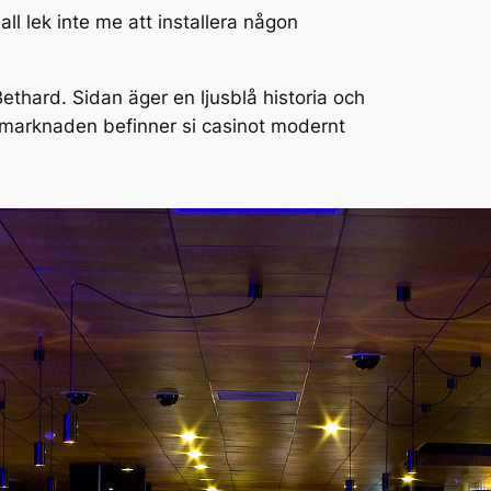
ll lek inte me att installera någon
thard. Sidan äger en ljusblå historia och
n marknaden befinner si casinot modernt