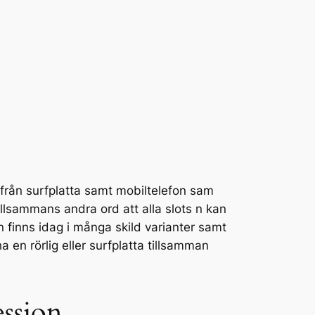
 från surfplatta samt mobiltelefon sam
llsammans andra ord att alla slots n kan
n finns idag i många skild varianter samt
a en rörlig eller surfplatta tillsamman
ession