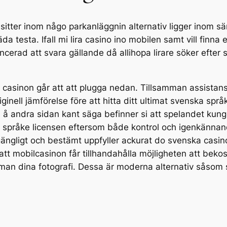
itter inom någo parkanläggnin alternativ ligger inom sänge
a testa. Ifall mi lira casino ino mobilen samt vill finna e
rad att svara gällande då allihopa lirare söker efter sk
g casinon går att att plugga nedan. Tillsamman assistan
ginell jämförelse före att hitta ditt ultimat svenska språ
 andra sidan kant säga befinner si att spelandet kung
 språke licensen eftersom både kontrol och igenkännan
illgängligt och bestämt uppfyller ackurat do svenska cas
att mobilcasinon får tillhandahålla möjligheten att beko
an dina fotografi. Dessa är moderna alternativ såsom 