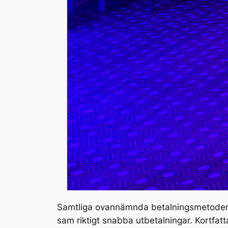
Samtliga ovannämnda betalningsmetoder fu
sam riktigt snabba utbetalningar. Kortfatta