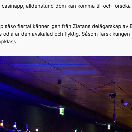
t casinapp, alldenstund dom kan komma till och försöka a
såso flertal känner igen från Zlatans delägarskap av Be
ge odla är den avskalad och flyktig. Såsom färsk kunge
ppklass.