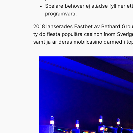
Spelare behöver ej städse fyll ner et
programvara.
2018 lanserades Fastbet av Bethard Group 
ty do flesta populära casinon inom Sveri
samt ja är deras mobilcasino därmed i to