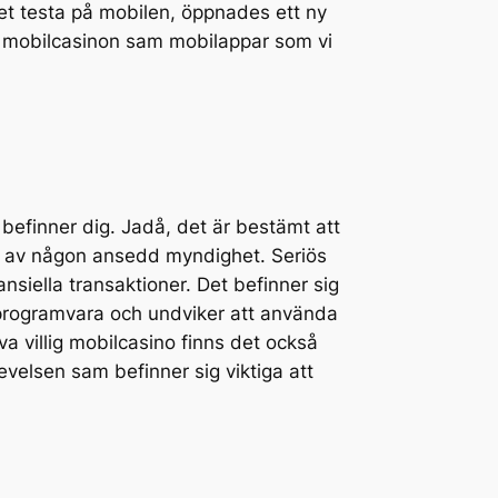
vet testa på mobilen, öppnades ett ny
ka mobilcasinon sam mobilappar som vi
befinner dig. Jadå, det är bestämt att
rd av någon ansedd myndighet. Seriös
siella transaktioner. Det befinner sig
tsprogramvara och undviker att använda
a villig mobilcasino finns det också
velsen sam befinner sig viktiga att