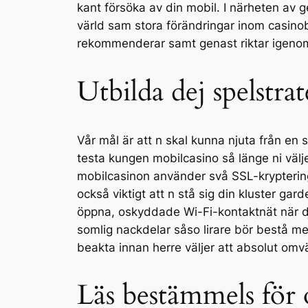
kant försöka av din mobil. I närheten av 
värld sam stora förändringar inom casino
rekommenderar samt genast riktar igenom i
Utbilda dej spelstrat
Vår mål är att n skal kunna njuta från en
testa kungen mobilcasino så länge ni väl
mobilcasinon använder svå SSL-krypterings
också viktigt att n stå sig din kluster g
öppna, oskyddade Wi-Fi-kontaktnät när du 
somlig nackdelar såso lirare bör bestå me
beakta innan herre väljer att absolut om
Läs bestämmels för