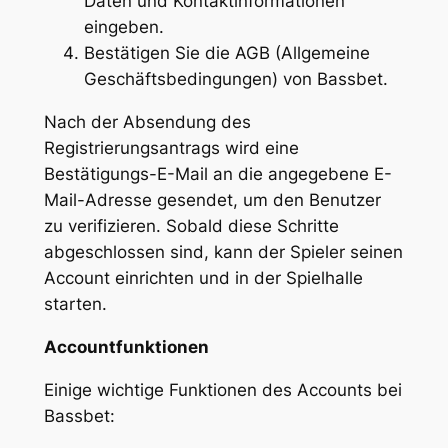
Daten und Kontaktinformationen
eingeben.
Bestätigen Sie die AGB (Allgemeine
Geschäftsbedingungen) von Bassbet.
Nach der Absendung des
Registrierungsantrags wird eine
Bestätigungs-E-Mail an die angegebene E-
Mail-Adresse gesendet, um den Benutzer
zu verifizieren. Sobald diese Schritte
abgeschlossen sind, kann der Spieler seinen
Account einrichten und in der Spielhalle
starten.
Accountfunktionen
Einige wichtige Funktionen des Accounts bei
Bassbet: