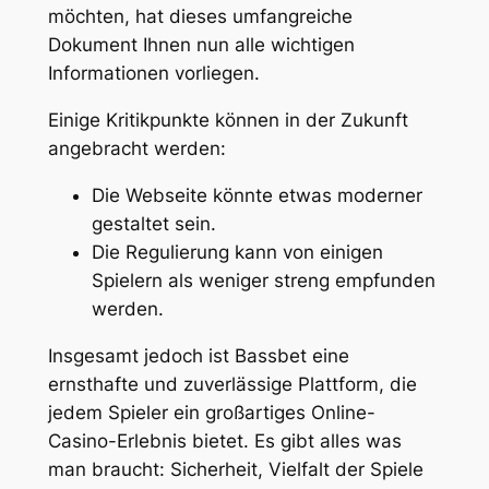
möchten, hat dieses umfangreiche
Dokument Ihnen nun alle wichtigen
Informationen vorliegen.
Einige Kritikpunkte können in der Zukunft
angebracht werden:
Die Webseite könnte etwas moderner
gestaltet sein.
Die Regulierung kann von einigen
Spielern als weniger streng empfunden
werden.
Insgesamt jedoch ist Bassbet eine
ernsthafte und zuverlässige Plattform, die
jedem Spieler ein großartiges Online-
Casino-Erlebnis bietet. Es gibt alles was
man braucht: Sicherheit, Vielfalt der Spiele