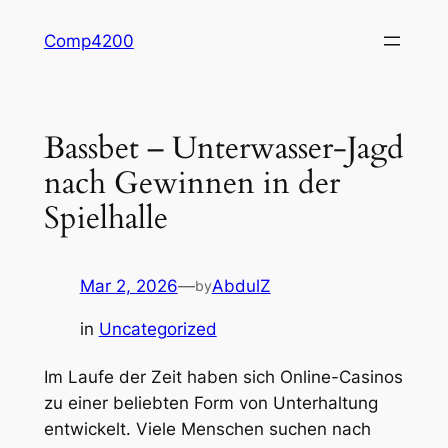
Skip
Comp4200
to
content
Bassbet – Unterwasser-Jagd
nach Gewinnen in der
Spielhalle
Mar 2, 2026
—
AbdulZ
by
in
Uncategorized
Im Laufe der Zeit haben sich Online-Casinos
zu einer beliebten Form von Unterhaltung
entwickelt. Viele Menschen suchen nach