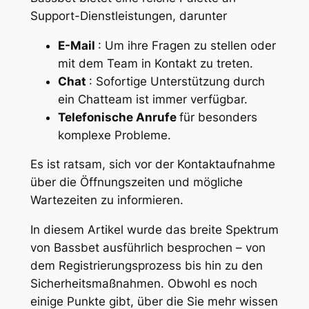
Support-Dienstleistungen, darunter
E-Mail
: Um ihre Fragen zu stellen oder
mit dem Team in Kontakt zu treten.
Chat
: Sofortige Unterstützung durch
ein Chatteam ist immer verfügbar.
Telefonische Anrufe
für besonders
komplexe Probleme.
Es ist ratsam, sich vor der Kontaktaufnahme
über die Öffnungszeiten und mögliche
Wartezeiten zu informieren.
In diesem Artikel wurde das breite Spektrum
von Bassbet ausführlich besprochen – von
dem Registrierungsprozess bis hin zu den
Sicherheitsmaßnahmen. Obwohl es noch
einige Punkte gibt, über die Sie mehr wissen