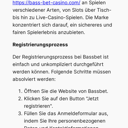
https://bass-bet-casino.com/
an Spielen
verschiedener Arten, von Slots über Tisch-
bis hin zu Live-Casino-Spielen. Die Marke
konzentriert sich darauf, ein sichereres und
fairen Spielerlebnis anzubieten.
Registrierungsprozess
Der Registrierungsprozess bei Bassbet ist
einfach und unkompliziert durchgeführt
werden können. Folgende Schritte müssen
absolviert werden:
Öffnen Sie die Website von Bassbet.
Klicken Sie auf den Button "Jetzt
registrieren".
Füllen Sie das Anmeldeformular aus,
indem Sie Ihre personenbezogenen