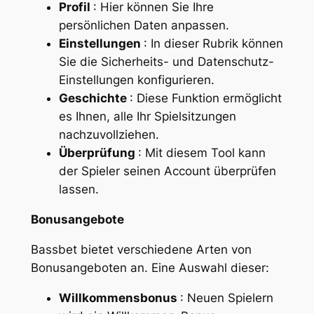
Profil
: Hier können Sie Ihre
persönlichen Daten anpassen.
Einstellungen
: In dieser Rubrik können
Sie die Sicherheits- und Datenschutz-
Einstellungen konfigurieren.
Geschichte
: Diese Funktion ermöglicht
es Ihnen, alle Ihr Spielsitzungen
nachzuvollziehen.
Überprüfung
: Mit diesem Tool kann
der Spieler seinen Account überprüfen
lassen.
Bonusangebote
Bassbet bietet verschiedene Arten von
Bonusangeboten an. Eine Auswahl dieser:
Willkommensbonus
: Neuen Spielern