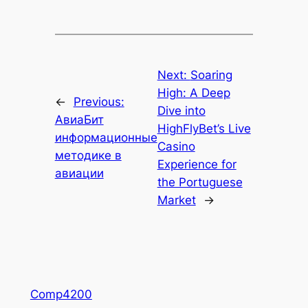
Next:
Soaring
High: A Deep
←
Previous:
Dive into
АвиаБит
HighFlyBet’s Live
информационные
Casino
методике в
Experience for
авиации
the Portuguese
Market
→
Comp4200