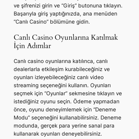
ve şifrenizi girin ve “Giriş” butonuna tıklayın.
Başarıyla giriş yaptığınızda, ana menüden
“Canlı Casino” bölümüne gidin.
Canlı Casino Oyunlarına Katılmak
İçin Adımlar
Canlı casino oyunlarına katılınca, canlı
dealerlarla etkileşim kurabileceğiniz ve
oyunları izleyebileceğiniz canlı video
streaming seçeneğini kullanın. Oyunları
seçmek için “Oyunlar” sekmesine tıklayın ve
istediğiniz oyunu seçin. Ödeme yapmadan
önce, oyunu deneyimlemek için “Deneme
Modu” seçeneğini kullanabilirsiniz. Deneme
modunda, gerçek para yerine sanal para
kullanarak oyunları deneyebilirsiniz.