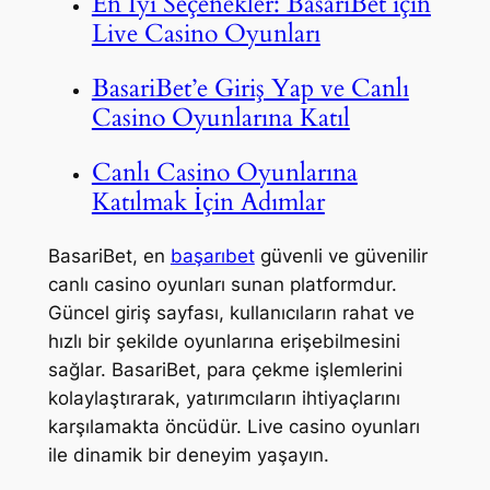
En İyi Seçenekler: BasariBet için
Live Casino Oyunları
BasariBet’e Giriş Yap ve Canlı
Casino Oyunlarına Katıl
Canlı Casino Oyunlarına
Katılmak İçin Adımlar
BasariBet, en
başarıbet
güvenli ve güvenilir
canlı casino oyunları sunan platformdur.
Güncel giriş sayfası, kullanıcıların rahat ve
hızlı bir şekilde oyunlarına erişebilmesini
sağlar. BasariBet, para çekme işlemlerini
kolaylaştırarak, yatırımcıların ihtiyaçlarını
karşılamakta öncüdür. Live casino oyunları
ile dinamik bir deneyim yaşayın.