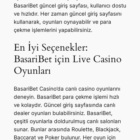
BasariBet güncel giriş sayfası, kullanıcı dostu
ve hızlıdır. Her zaman güncel giriş sayfasını
kullanarak, oyunları oynayabilir ve para
çekme işlemlerini yapabilirsiniz.
En İyi Seçenekler:
BasariBet için Live Casino
Oyunları
BasariBet Casino’da canlı casino oyunlarını
deneyin. BasariBet para çekme işlemi hızlı
ve kolaydır. Güncel giriş sayfasında canlı
dealer oyunları bulabilirsiniz. BasariBet,
çeşitli oyunlarla doldurulmuş canlı salonları
sunar. Bunlar arasında Roulette, Blackjack,
Baccarat ve Poker bulunur. Her oyun için