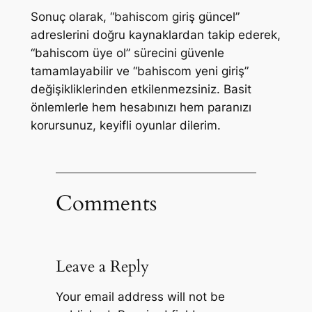
Sonuç olarak, “bahiscom giriş güncel”
adreslerini doğru kaynaklardan takip ederek,
“bahiscom üye ol” sürecini güvenle
tamamlayabilir ve “bahiscom yeni giriş”
değişikliklerinden etkilenmezsiniz. Basit
önlemlerle hem hesabınızı hem paranızı
korursunuz, keyifli oyunlar dilerim.
Comments
Leave a Reply
Your email address will not be