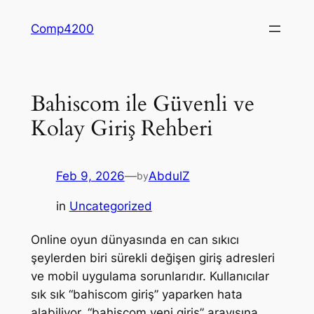
Skip
Comp4200
to
content
Bahiscom ile Güvenli ve
Kolay Giriş Rehberi
Feb 9, 2026
—
AbdulZ
by
in
Uncategorized
Online oyun dünyasında en can sıkıcı
şeylerden biri sürekli değişen giriş adresleri
ve mobil uygulama sorunlarıdır. Kullanıcılar
sık sık “bahiscom giriş” yaparken hata
alabiliyor, “bahiscom yeni giris” arayışına