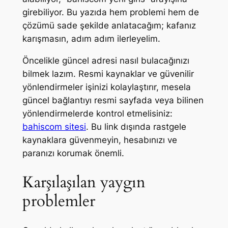
girebiliyor. Bu yazıda hem problemi hem de
çözümü sade şekilde anlatacağım; kafanız
karışmasın, adım adım ilerleyelim.
Öncelikle güncel adresi nasıl bulacağınızı
bilmek lazım. Resmi kaynaklar ve güvenilir
yönlendirmeler işinizi kolaylaştırır, mesela
güncel bağlantıyı resmi sayfada veya bilinen
yönlendirmelerde kontrol etmelisiniz:
bahiscom sitesi
. Bu link dışında rastgele
kaynaklara güvenmeyin, hesabınızı ve
paranızı korumak önemli.
Karşılaşılan yaygın
problemler