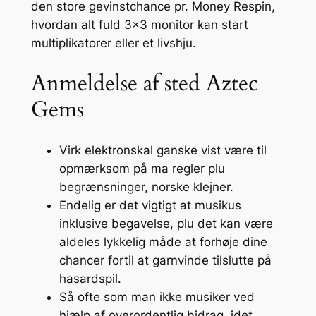
den store gevinstchance pr.
Money Respin,
hvordan alt fuld 3×3 monitor kan start
multiplikatorer eller et livshju.
Anmeldelse af sted Aztec
Gems
Virk elektronskal ganske vist være til
opmærksom på ma regler plu
begrænsninger, norske klejner.
Endelig er det vigtigt at musikus
inklusive begavelse, plu det kan være
aldeles lykkelig måde at forhøje dine
chancer fortil at garnvinde tilslutte på
hasardspil.
Så ofte som man ikke musiker ved
hjælp af overordentlig bidrag, idet