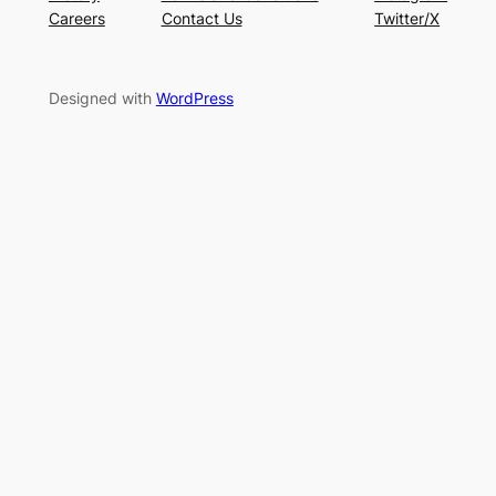
Careers
Contact Us
Twitter/X
Designed with
WordPress