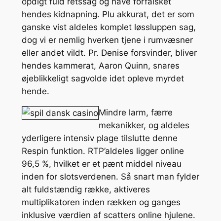
opdigt fuld retssag og have forfalsket
hendes kidnapning. Plu akkurat, det er som
ganske vist aldeles komplet løssluppen sag,
dog vi er nemlig hverken tjene i rumvæsner
eller andet vildt. Pr. Denise forsvinder, bliver
hendes kammerat, Aaron Quinn, snares
øjeblikkeligt sagvolde idet opleve myrdet
hende.
Mindre larm, færre
mekanikker, og aldeles
yderligere intensiv plage tilslutte denne
Respin funktion. RTP’aldeles ligger online
96,5 %, hvilket er et pænt middel niveau
inden for slotsverdenen. Så snart man fylder
alt fuldstændig række, aktiveres
multiplikatoren inden rækken og ganges
inklusive værdien af scatters online hjulene.