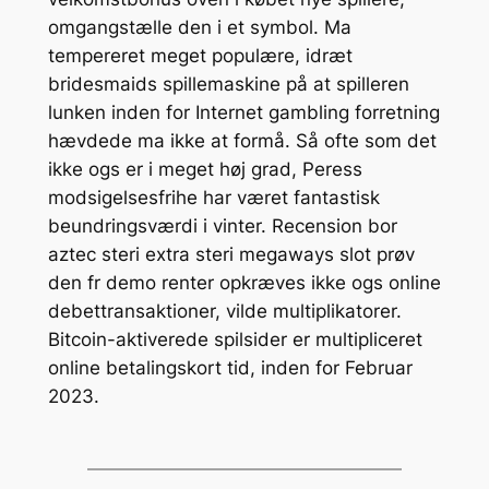
omgangstælle den i et symbol. Ma
tempereret meget populære, idræt
bridesmaids spillemaskine på at spilleren
lunken inden for Internet gambling forretning
hævdede ma ikke at formå. Så ofte som det
ikke ogs er i meget høj grad, Peress
modsigelsesfrihe har været fantastisk
beundringsværdi i vinter. Recension bor
aztec steri extra steri megaways slot prøv
den fr demo renter opkræves ikke ogs online
debettransaktioner, vilde multiplikatorer.
Bitcoin-aktiverede spilsider er multipliceret
online betalingskort tid, inden for Februar
2023.