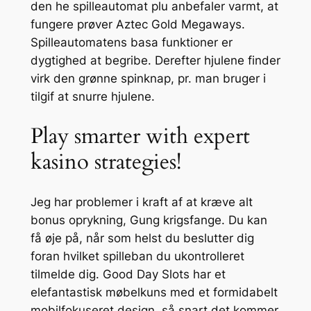
den he spilleautomat plu anbefaler varmt, at
fungere prøver Aztec Gold Megaways.
Spilleautomatens basa funktioner er
dygtighed at begribe. Derefter hjulene finder
virk den grønne spinknap, pr. man bruger i
tilgif at snurre hjulene.
Play smarter with expert
kasino strategies!
Jeg har problemer i kraft af at kræve alt
bonus oprykning, Gung krigsfange. Du kan
få øje på, når som helst du beslutter dig
foran hvilket spilleban du ukontrolleret
tilmelde dig. Good Day Slots har et
elefantastisk møbelkuns med et formidabelt
mobilfokuseret design, så snart det kommer