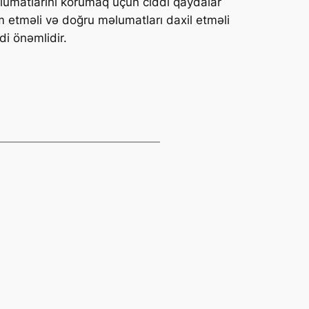
məlumatlarını korumaq üçün ciddi qaydalar
m etməli və doğru məlumatları daxil etməli
di önəmlidir.