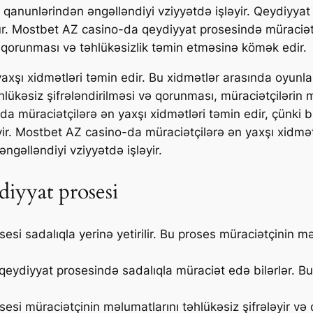
n qanunlərindən əngəlləndiyi vziyyətdə işləyir. Qeydiyya
nur. Mostbet AZ casino-da qeydiyyat prosesində müraciətç
 qorunması və təhlükəsizlik təmin etməsinə kömək edir.
xşı xidmətləri təmin edir. Bu xidmətlər arasında oyunla
hlükəsiz şifrələndirilməsi və qorunması, müraciətçilərin m
a müraciətçilərə ən yaxşı xidmətləri təmin edir, çünki bu
ir. Mostbet AZ casino-da müraciətçilərə ən yaxşı xidmətl
ngəlləndiyi vziyyətdə işləyir.
iyyat prosesi
i sadalıqla yerinə yetirilir. Bu proses müraciətçinin məl
eydiyyat prosesində sadalıqla müraciət edə bilərlər. Bu
si müraciətçinin məlumatlarını təhlükəsiz şifrələyir və 