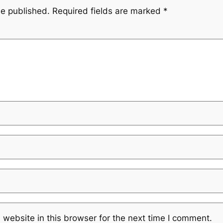
be published.
Required fields are marked
*
website in this browser for the next time I comment.