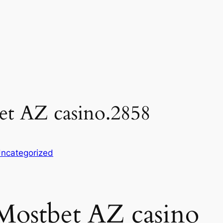
et AZ casino.2858
ncategorized
Mostbet AZ casino