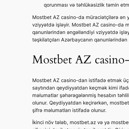
qorunması və təhlükəsizlik təmin et
Mostbet AZ casino-da müraciətçilərə ən ya
vziyyətdə işləyir. Mostbet AZ casino-da mü
qanunlərindən əngəlləndiyi vziyyətdə işləy
təşkilatçıları Azərbaycanın qanunlərindən ə
Mostbet AZ casino-d
Mostbet AZ casino-dan istifadə etmək üç
saytından qeydiyyatdan keçmək kimi ifadə 
məlumatlar şəhərəgələnmiş hesabın təhlilin
olunur. Qeydiyyatdan keçirərkən, mostbet 
şifrə məlumatları istifadə olunur.
İkinci növ tələb, mostbet.az və ya mostbe