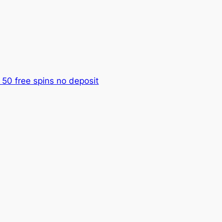
 50 free spins no deposit