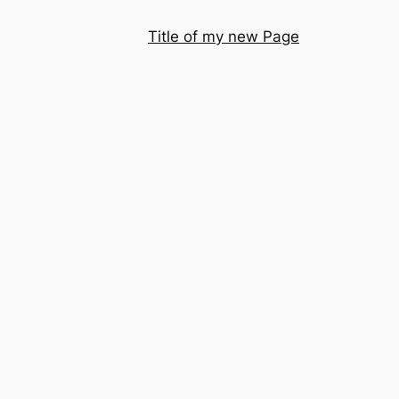
Title of my new Page