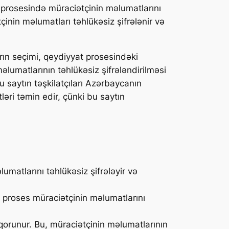
t prosesində müraciətçinin məlumatlarını
inin məlumatları təhlükəsiz şifrələnir və
rın seçimi, qeydiyyat prosesindəki
əlumatlarının təhlükəsiz şifrələndirilməsi
 saytın təşkilatçıları Azərbaycanın
əri təmin edir, çünki bu saytın
umatlarını təhlükəsiz şifrələyir və
 proses müraciətçinin məlumatlarını
qorunur. Bu, müraciətçinin məlumatlarının