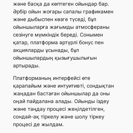
және басқа да көптеген ойындар бар.
Әрбір ойын жоғары сапалы графикамен
және дыбыспен көзге түседі, бұл
ойыншыларға жағымды атмосфераны
сезінуге мүмкіндік береді. Сонымен
қатар, платформа әртүрлі бонус пен
акцияларды ұсынады, бұл
ойыншылардың қызығушылығын
артырады.
Платформаның интерфейсі өте
қарапайым және интуитивті, сондықтан
жаңадан бастаған ойыншылар да оны
оңай пайдалана алады. Ойынды іздеу
және таңдау процесі жеңілдетілген,
сондай-ақ тіркелу және шолу тіркеу
процесі де жылдам.