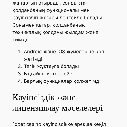
жаңартып отырады, сондықтан
қолданбаның функционалы мен
қауіпсіздігі жоғары деңгейде болады.
Сонымен қатар, қолданбаның
техникалық қолдауы жылдам және
тиімді.
Android және iOS жүйелеріне қол
жетімді
Тегін жүктеуге болады
Ыңғайлы интерфейс
Барлық функциялар қолжетімді
Қауіпсіздік және
лицензиялау мәселелері
1xbet casino қауіпсіздікке ерекше көңіл