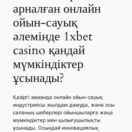
арналған онлайн
ойын-сауық
әлемінде 1xbet
casino қандай
мүмкіндіктер
ұсынады?
Қазіргі заманда онлайн ойын-сауық
индустриясы жылдам дамуда, және осы
саланың шеберлері ойыншыларға жаңа
мүмкіндіктер мен қызығушылықты
ұсынады. Осындай инновациялық