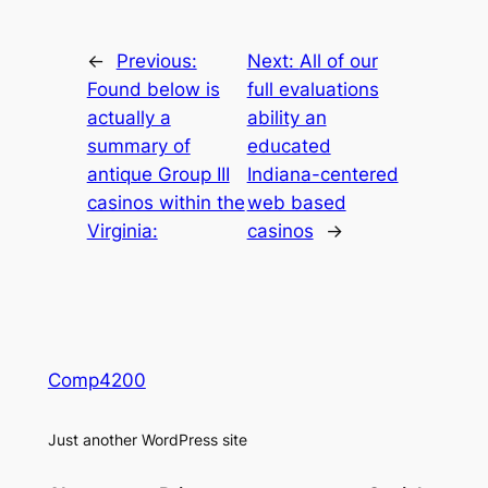
←
Previous:
Next:
All of our
Found below is
full evaluations
actually a
ability an
summary of
educated
antique Group III
Indiana-centered
casinos within the
web based
Virginia:
casinos
→
Comp4200
Just another WordPress site