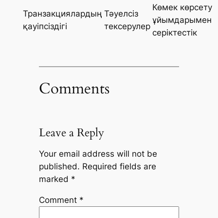
Көмек көрсету
Транзакциялардың
Тәуелсіз
ұйымдарымен
қауіпсіздігі
тексерулер
серіктестік
Comments
Leave a Reply
Your email address will not be
published.
Required fields are
marked
*
Comment
*