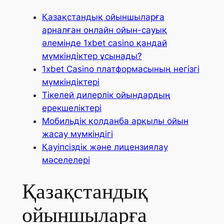
Қазақстандық ойыншыларға
арналған онлайн ойын-сауық
әлемінде 1xbet casino қандай
мүмкіндіктер ұсынады?
1xbet Casino платформасының негізгі
мүмкіндіктері
Тікелей дилерлік ойындардың
ерекшеліктері
Мобильдік қолданба арқылы ойын
жасау мүмкіндігі
Қауіпсіздік және лицензиялау
мәселелері
Қазақстандық
ойыншыларға