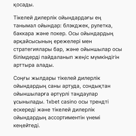
қосады.
Тікелей дилерлік ойындардағы ең
танымал ойындар: блэкджек, рулетка,
баккара және покер. Осы ойындардың
әрқайсысының ережелері мен
стратегиялары бар, және ойыншылар осы
білімдерді пайдаланып жеңіс мүмкіндігін
арттыра алады.
Соңғы жылдары тікелей дилерлік
ойындардың саны артуда, сондықтан
ойыншыларға әртүрлі таңдаулар
ұсынылады. 1xbet casino осы трендті
ескереді және тікелей дилерлік
ойындардың ассортиментін үнемі
кеңейтеді.