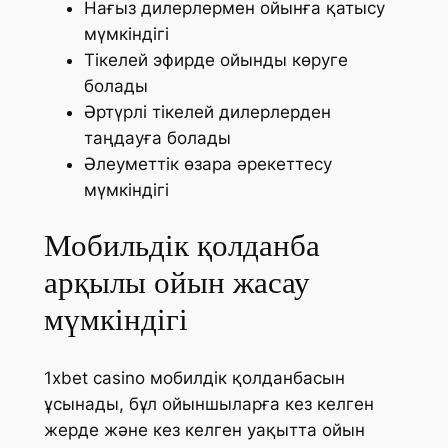
Нағыз дилерлермен ойынға қатысу
мүмкіндігі
Тікелей эфирде ойынды көруге
болады
Әртүрлі тікелей дилерлерден
таңдауға болады
Әлеуметтік өзара әрекеттесу
мүмкіндігі
Мобильдік қолданба
арқылы ойын жасау
мүмкіндігі
1xbet casino мобилдік қолданбасын
ұсынады, бұл ойыншыларға кез келген
жерде және кез келген уақытта ойын