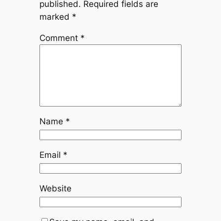
published.
Required fields are
marked
*
Comment
*
Name
*
Email
*
Website