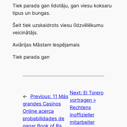
Tiek parada gan lidotāju, gan viesu koksaru
tipus un bungas.
Šeit tiek uzskaidrots viesu līdzvēlēkumu
veicinātājs.
Aviārijas Māstam Iespējamais
Tiek parada gan
Next:
El Torero
←
Previous:
11 Más
vortragen »
grandes Casinos
Rechtens
Online acerca
inoffizieller
probabilidades de
mitarbeiter
ganar Book of Ra