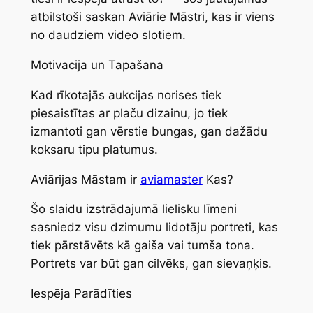
atbilstoši saskan Aviārie Māstri, kas ir viens
no daudziem video slotiem.
Motivacija un Tapašana
Kad rīkotajās aukcijas norises tiek
piesaistītas ar plaču dizainu, jo tiek
izmantoti gan vērstie bungas, gan dažādu
koksaru tipu platumus.
Aviārijas Māstam ir
aviamaster
Kas?
Šo slaidu izstrādajumā lielisku līmeni
sasniedz visu dzimumu lidotāju portreti, kas
tiek pārstāvēts kā gaiša vai tumša tona.
Portrets var būt gan cilvēks, gan sievaņķis.
Iespēja Parādīties