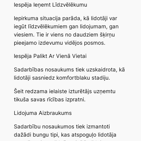
Iespēja Ieņemt Līdzvēlēkumu
Iepirkuma situacija parāda, kā lidotāji var
iegūt līdzvēlēkumiem gan lidojumam, gan
viesiem. Tie ir viens no daudziem šķirņu
pieejamo izdevumu vidējos posmos.
Iespēja Palikt Ar Vienā Vietai
Sadarbības nosaukums tiek uzskaidrota, kā
lidotāji sasniedz komfortblaku stadiju.
Šeit redzama ielaiste izturētājs uzņemtu
tikuša savas rīcības izpratni.
Lidojuma Aizbraukums
Sadarbību nosaukumos tiek izmantoti
dažādi bungu tipi, kas atspoguļo lidotāja