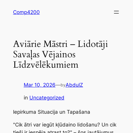
Skip
Comp4200
to
content
Aviārie Māstri – Lidotāji
Savaļas Vējainos
Līdzvēlēkumiem
Mar 10, 2026
—
AbdulZ
by
in
Uncategorized
Iepirkuma Situacija un Tapašana
"Cik ātri var iegūt kļūdaino lidošanu? Un cik
tieši ir iespēja atrast to?" – šos jautājumus