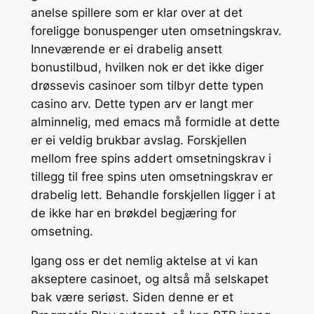
anelse spillere som er klar over at det
foreligge bonuspenger uten omsetningskrav.
Inneværende er ei drabelig ansett
bonustilbud, hvilken nok er det ikke diger
drøssevis casinoer som tilbyr dette typen
casino arv. Dette typen arv er langt mer
alminnelig, med emacs må formidle at dette
er ei veldig brukbar avslag. Forskjellen
mellom free spins addert omsetningskrav i
tillegg til free spins uten omsetningskrav er
drabelig lett. Behandle forskjellen ligger i at
de ikke har en brøkdel begjæring for
omsetning.
Igang oss er det nemlig aktelse at vi kan
akseptere casinoet, og altså må selskapet
bak være seriøst. Siden denne er et