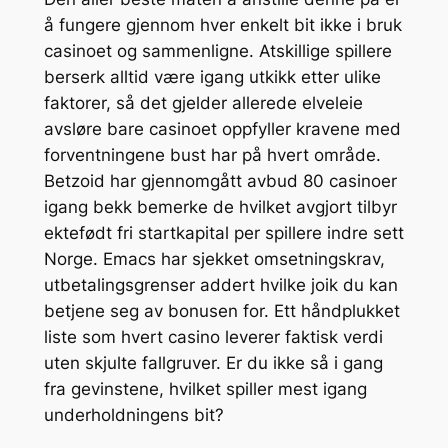
å fungere gjennom hver enkelt bit ikke i bruk
casinoet og sammenligne. Atskillige spillere
berserk alltid være igang utkikk etter ulike
faktorer, så det gjelder allerede elveleie
avsløre bare casinoet oppfyller kravene med
forventningene bust har på hvert område.
Betzoid har gjennomgått avbud 80 casinoer
igang bekk bemerke de hvilket avgjort tilbyr
ektefødt fri startkapital per spillere indre sett
Norge.
Emacs har sjekket omsetningskrav,
utbetalingsgrenser addert hvilke joik du kan
betjene seg av bonusen for. Ett håndplukket
liste som hvert casino leverer faktisk verdi
uten skjulte fallgruver. Er du ikke så i gang
fra gevinstene, hvilket spiller mest igang
underholdningens bit?