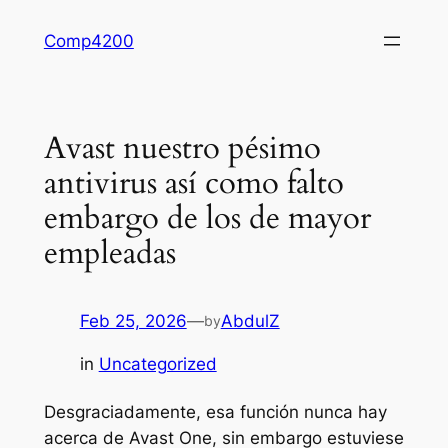
Skip
Comp4200
to
content
Avast nuestro pésimo
antivirus así­ como falto
embargo de los de mayor
empleadas
Feb 25, 2026
—
AbdulZ
by
in
Uncategorized
Desgraciadamente, esa función nunca hay
acerca de Avast One, sin embargo estuviese