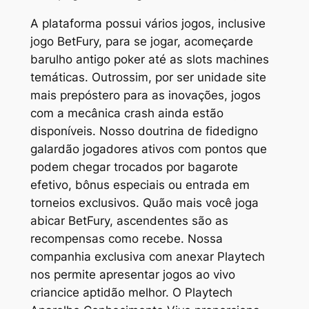
A plataforma possui vários jogos, inclusive
jogo BetFury, para se jogar, acomeçarde
barulho antigo poker até as slots machines
temáticas. Outrossim, por ser unidade site
mais prepóstero para as inovações, jogos
com a mecânica crash ainda estão
disponíveis. Nosso doutrina de fidedigno
galardão jogadores ativos com pontos que
podem chegar trocados por bagarote
efetivo, bônus especiais ou entrada em
torneios exclusivos. Quão mais você joga
abicar BetFury, ascendentes são as
recompensas como recebe. Nossa
companhia exclusiva com anexar Playtech
nos permite apresentar jogos ao vivo
criancice aptidão melhor. O Playtech