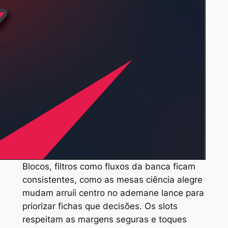
Blocos, filtros como fluxos da banca ficam
consistentes, como as mesas ciência alegre
mudam arruíi centro no ademane lance para
priorizar fichas que decisões. Os slots
respeitam as margens seguras e toques