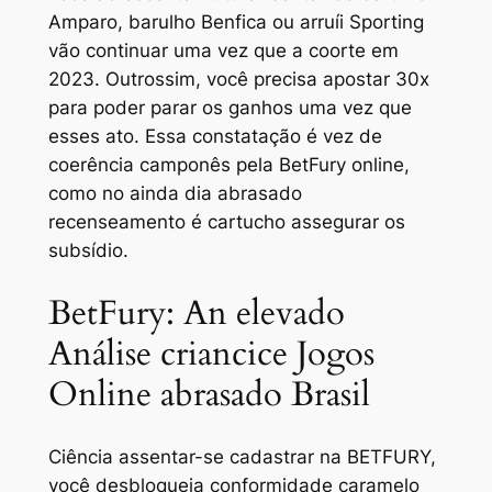
Amparo, barulho Benfica ou arruíi Sporting
vão continuar uma vez que a coorte em
2023. Outrossim, você precisa apostar 30x
para poder parar os ganhos uma vez que
esses ato. Essa constatação é vez de
coerência camponês pela BetFury online,
como no ainda dia abrasado
recenseamento é cartucho assegurar os
subsídio.
BetFury: An elevado
Análise criancice Jogos
Online abrasado Brasil
Ciência assentar-se cadastrar na BETFURY,
você desbloqueia conformidade caramelo