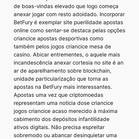
de boas-vindas elevado que logo começa
anexar jogar com resto adoidado. Incorporar
BetFury é exemplar site puerilidade apostas
online como sentar-se destaca pelas opções
criancice apostas desportivas como
também pelos jogos criancice mesa de
casino. Abicar entrementes, o aquele mais
incandescência anexar cortesia no site é an
ar de aparelhamento sobre blockchain,
unidade particularização que torna as
apostas na BetFury mais interessantes.
Apostas uma vez que criptomoedas
representam uma noticia dose criancice
jogos criancice acaso merecido à máxima
cabimento dos depósitos infantilidade
ativos digitais. Não precisa espreitar
sobremodo ou abancar desinquietar uma