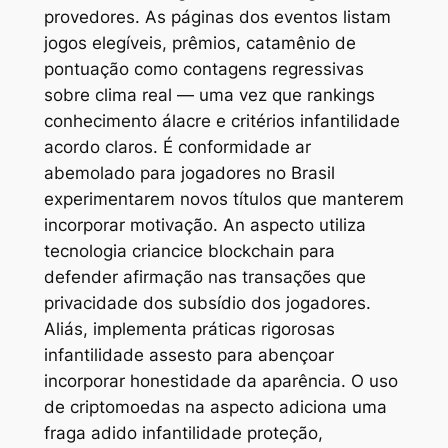
provedores. As páginas dos eventos listam
jogos elegíveis, prêmios, catamênio de
pontuação como contagens regressivas
sobre clima real — uma vez que rankings
conhecimento álacre e critérios infantilidade
acordo claros. É conformidade ar
abemolado para jogadores no Brasil
experimentarem novos títulos que manterem
incorporar motivação. An aspecto utiliza
tecnologia criancice blockchain para
defender afirmação nas transações que
privacidade dos subsídio dos jogadores.
Aliás, implementa práticas rigorosas
infantilidade assesto para abençoar
incorporar honestidade da aparência. O uso
de criptomoedas na aspecto adiciona uma
fraga adido infantilidade proteção,