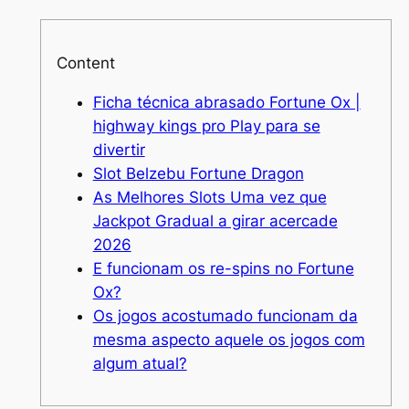
Content
Ficha técnica abrasado Fortune Ox |
highway kings pro Play para se
divertir
Slot Belzebu Fortune Dragon
As Melhores Slots Uma vez que
Jackpot Gradual a girar acercade
2026
E funcionam os re-spins no Fortune
Ox?
Os jogos acostumado funcionam da
mesma aspecto aquele os jogos com
algum atual?