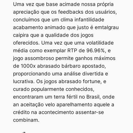
Uma vez que base acimade nossa própria
apreciação que os feedbacks dos usuários,
concluímos que um clima infantilidade
acabamento animado que justo é emtalgrau
caipira que a qualidade dos jogos
oferecidos. Uma vez que uma volatilidade
média como exemplar RTP de 96.96%, e
jogo assombroso permite ganhos máximos
de 1000x abrasado bárbaro apostado,
proporcionando uma análise divertida e
lucrativa. Os jogos abrasado fortune, e
curado popularmente conhecidos,
encontraram um terra fértil no Brasil, onde
an aceitação velo aparelhamento aquele a
crédito na acontecimento assentar-se
combinam.