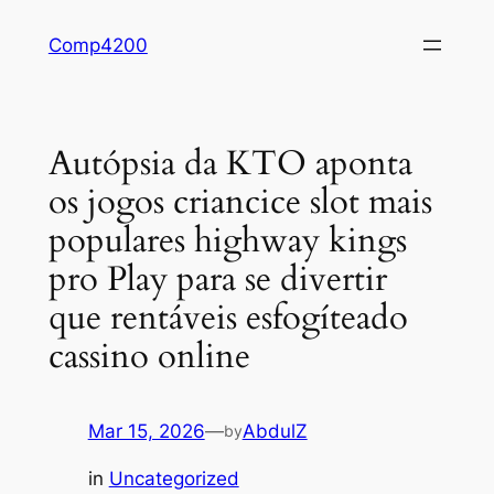
Skip
Comp4200
to
content
Autópsia da KTO aponta
os jogos criancice slot mais
populares highway kings
pro Play para se divertir
que rentáveis esfogíteado
cassino online
Mar 15, 2026
—
AbdulZ
by
in
Uncategorized