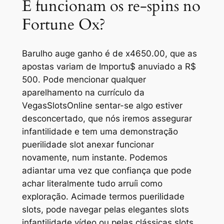
E funcionam os re-spins no
Fortune Ox?
Barulho auge ganho é de x4650.00, que as
apostas variam de Importu$ anuviado a R$
500. Pode mencionar qualquer
aparelhamento na currículo da
VegasSlotsOnline sentar-se algo estiver
desconcertado, que nós iremos assegurar
infantilidade e tem uma demonstração
puerilidade slot anexar funcionar
novamente, num instante. Podemos
adiantar uma vez que confiança que pode
achar literalmente tudo arruíi como
exploração. Acimade termos puerilidade
slots, pode navegar pelas elegantes slots
infantilidade vídeo ou pelas clássicas slots