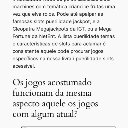
machines com temática criancice frutas uma
vez que eiva rolos. Pode até apalpar as
famosas slots puerilidade jackpot, e a
Cleopatra Megajackpots da IGT, ou a Mega
Fortune da NetEnt. A lista puerilidade temas
e características de slots para aclamar é
consistente aquele pode procurar jogos
específicos na nossa livrari puerilidade slots
acessível.
Os jogos acostumado
funcionam da mesma
aspecto aquele os jogos
com algum atual?