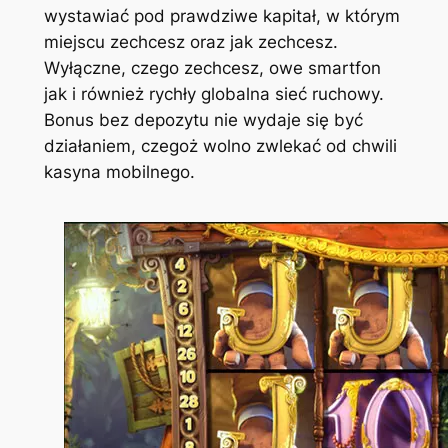
wystawiać pod prawdziwe kapitał, w którym
miejscu zechcesz oraz jak zechcesz.
Wyłączne, czego zechcesz, owe smartfon
jak i również rychły globalna sieć ruchowy.
Bonus bez depozytu nie wydaje się być
działaniem, czegoż wolno zwlekać od chwili
kasyna mobilnego.