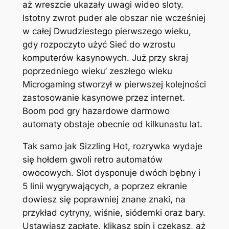
aż wreszcie ukazały uwagi wideo sloty.
Istotny zwrot puder ale obszar nie wcześniej
w całej Dwudziestego pierwszego wieku,
gdy rozpoczyto użyć Sieć do wzrostu
komputerów kasynowych. Już przy skraj
poprzedniego wieku’ zeszłego wieku
Microgaming stworzył w pierwszej kolejności
zastosowanie kasynowe przez internet.
Boom pod gry hazardowe darmowo
automaty obstaje obecnie od kilkunastu lat.
Tak samo jak Sizzling Hot, rozrywka wydaje
się hołdem gwoli retro automatów
owocowych. Slot dysponuje dwóch bębny i
5 linii wygrywających, a poprzez ekranie
dowiesz się poprawniej znane znaki, na
przykład cytryny, wiśnie, siódemki oraz bary.
Ustawiasz zapłatę, klikasz spin i czekasz, aż