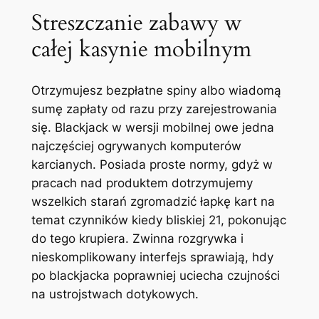
Streszczanie zabawy w
całej kasynie mobilnym
Otrzymujesz bezpłatne spiny albo wiadomą
sumę zapłaty od razu przy zarejestrowania
się. Blackjack w wersji mobilnej owe jedna
najczęściej ogrywanych komputerów
karcianych. Posiada proste normy, gdyż w
pracach nad produktem dotrzymujemy
wszelkich starań zgromadzić łapkę kart na
temat czynników kiedy bliskiej 21, pokonując
do tego krupiera. Zwinna rozgrywka i
nieskomplikowany interfejs sprawiają, hdy
po blackjacka poprawniej uciecha czujności
na ustrojstwach dotykowych.