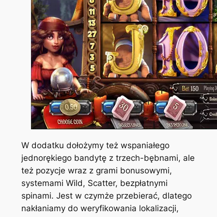
W dodatku dołożymy też wspaniałego
jednorękiego bandytę z trzech-bębnami, ale
też pozycje wraz z grami bonusowymi,
systemami Wild, Scatter, bezpłatnymi
spinami. Jest w czymże przebierać, dlatego
nakłaniamy do weryfikowania lokalizacji,