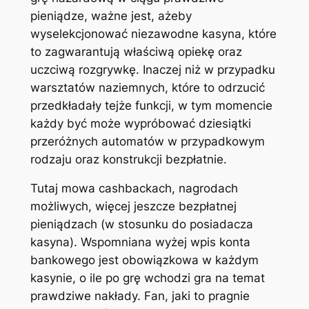
pieniądze, ważne jest, ażeby
wyselekcjonować niezawodne kasyna, które
to zagwarantują właściwą opiekę oraz
uczciwą rozgrywkę. Inaczej niż w przypadku
warsztatów naziemnych, które to odrzucić
przedkładały tejże funkcji, w tym momencie
każdy być może wypróbować dziesiątki
przeróżnych automatów w przypadkowym
rodzaju oraz konstrukcji bezpłatnie.
Tutaj mowa cashbackach, nagrodach
możliwych, więcej jeszcze bezpłatnej
pieniądzach (w stosunku do posiadacza
kasyna). Wspomniana wyżej wpis konta
bankowego jest obowiązkowa w każdym
kasynie, o ile po grę wchodzi gra na temat
prawdziwe nakłady. Fan, jaki to pragnie