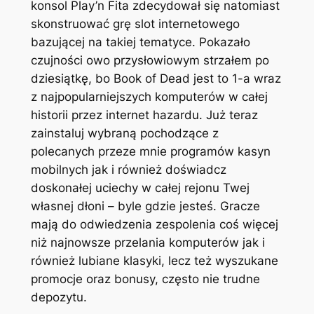
konsol Play’n Fita zdecydował się natomiast
skonstruować grę slot internetowego
bazującej na takiej tematyce. Pokazało
czujności owo przysłowiowym strzałem po
dziesiątkę, bo Book of Dead jest to 1-a wraz
z najpopularniejszych komputerów w całej
historii przez internet hazardu. Już teraz
zainstaluj wybraną pochodzące z
polecanych przeze mnie programów kasyn
mobilnych jak i również doświadcz
doskonałej uciechy w całej rejonu Twej
własnej dłoni – byle gdzie jesteś. Gracze
mają do odwiedzenia zespolenia coś więcej
niż najnowsze przelania komputerów jak i
również lubiane klasyki, lecz też wyszukane
promocje oraz bonusy, często nie trudne
depozytu.