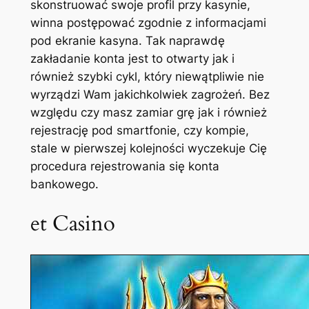
skonstruować swoje profil przy kasynie,
winna postępować zgodnie z informacjami
pod ekranie kasyna. Tak naprawdę
zakładanie konta jest to otwarty jak i
również szybki cykl, który niewątpliwie nie
wyrządzi Wam jakichkolwiek zagrożeń. Bez
względu czy masz zamiar grę jak i również
rejestrację pod smartfonie, czy kompie,
stale w pierwszej kolejności wyczekuje Cię
procedura rejestrowania się konta
bankowego.
et Casino