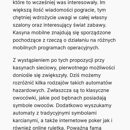
które to wcześniej was interesowały. Im
większą ilość wiadomości pogracie, tym
chętniej wdrożycie uwagi w całej własny
szalony oraz interesujący świat zabawy.
Kasyna mobilne znajdują się sporządzone
pochodzące z rzeczą o działaniu na różnych
mobilnych programach operacyjnych.
Z wystąpieniem po tych propozycji przy
kasynach sieciowy, pierwotnego możliwości
doniośle się zwiększyły. Dziś możemy
rozróżnić kilka rodzajów takich automatów
hazardowych. Zwłaszcza są to klasyczne
owocówki, jakie pod bębnach posiadają
symbole owoców. Dodatkowo wyszukamy
automaty z tradycyjnymi symbolami
karcianymi, a także internetowe poker jak i
również online ruletka. Poważną famą