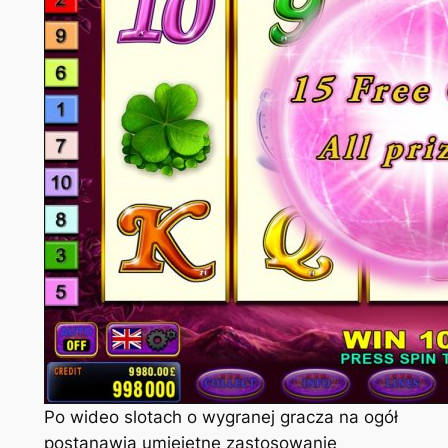
Po wideo slotach o wygranej gracza na ogół
postanawia umiejętne zastosowanie