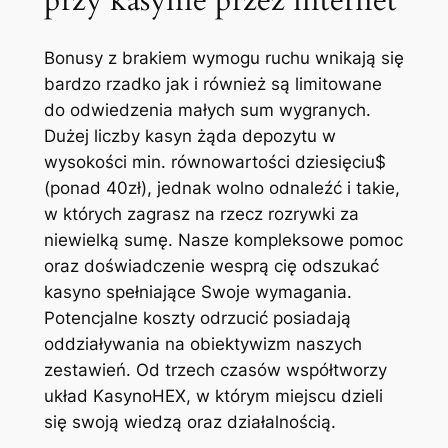
przy kasynie przez internet
Bonusy z brakiem wymogu ruchu wnikają się
bardzo rzadko jak i również są limitowane
do odwiedzenia małych sum wygranych.
Dużej liczby kasyn żąda depozytu w
wysokości min. równowartości dziesięciu$
(ponad 40zł), jednak wolno odnaleźć i takie,
w których zagrasz na rzecz rozrywki za
niewielką sumę. Nasze kompleksowe pomoc
oraz doświadczenie wesprą cię odszukać
kasyno spełniające Swoje wymagania.
Potencjalne koszty odrzucić posiadają
oddziaływania na obiektywizm naszych
zestawień. Od trzech czasów współtworzy
układ KasynoHEX, w którym miejscu dzieli
się swoją wiedzą oraz działalnością.