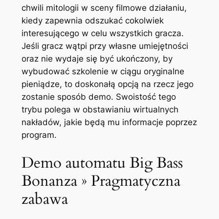
chwili mitologii w sceny filmowe działaniu,
kiedy zapewnia odszukać cokolwiek
interesującego w celu wszystkich gracza.
Jeśli gracz wątpi przy własne umiejętności
oraz nie wydaje się być ukończony, by
wybudować szkolenie w ciągu oryginalne
pieniądze, to doskonałą opcją na rzecz jego
zostanie sposób demo. Swoistość tego
trybu polega w obstawianiu wirtualnych
nakładów, jakie będą mu informacje poprzez
program.
Demo automatu Big Bass
Bonanza » Pragmatyczna
zabawa