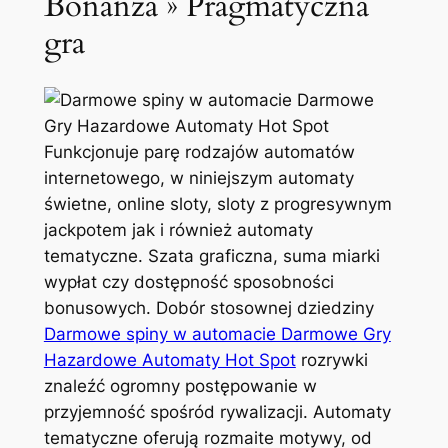
Bonanza » Pragmatyczna
gra
Funkcjonuje parę rodzajów automatów
internetowego, w niniejszym automaty
świetne, online sloty, sloty z progresywnym
jackpotem jak i również automaty
tematyczne. Szata graficzna, suma miarki
wypłat czy dostępność sposobności
bonusowych. Dobór stosownej dziedziny
Darmowe spiny w automacie Darmowe Gry
Hazardowe Automaty Hot Spot
rozrywki
znaleźć ogromny postępowanie w
przyjemność spośród rywalizacji. Automaty
tematyczne oferują rozmaite motywy, od