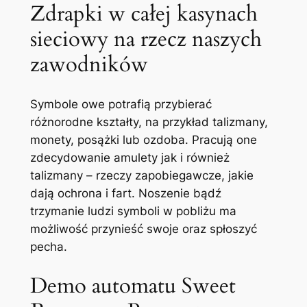
Zdrapki w całej kasynach
sieciowy na rzecz naszych
zawodników
Symbole owe potrafią przybierać
różnorodne kształty, na przykład talizmany,
monety, posążki lub ozdoba. Pracują one
zdecydowanie amulety jak i również
talizmany – rzeczy zapobiegawcze, jakie
dają ochrona i fart. Noszenie bądź
trzymanie ludzi symboli w pobliżu ma
możliwość przynieść swoje oraz spłoszyć
pecha.
Demo automatu Sweet