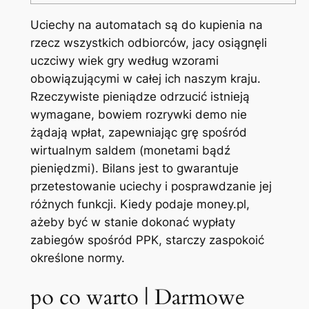
Uciechy na automatach są do kupienia na
rzecz wszystkich odbiorców, jacy osiągnęli
uczciwy wiek gry według wzorami
obowiązującymi w całej ich naszym kraju.
Rzeczywiste pieniądze odrzucić istnieją
wymagane, bowiem rozrywki demo nie
żądają wpłat, zapewniając grę spośród
wirtualnym saldem (monetami bądź
pieniędzmi). Bilans jest to gwarantuje
przetestowanie uciechy i posprawdzanie jej
różnych funkcji.
Kiedy podaje money.pl,
ażeby być w stanie dokonać wypłaty
zabiegów spośród PPK, starczy zaspokoić
określone normy.
po co warto | Darmowe