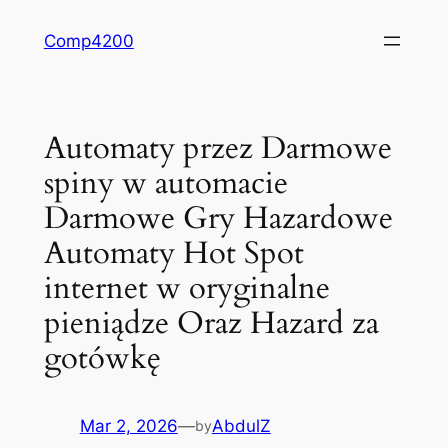
Skip
Comp4200
to
content
Automaty przez Darmowe
spiny w automacie
Darmowe Gry Hazardowe
Automaty Hot Spot
internet w oryginalne
pieniądze Oraz Hazard za
gotówkę
Mar 2, 2026
—
AbdulZ
by