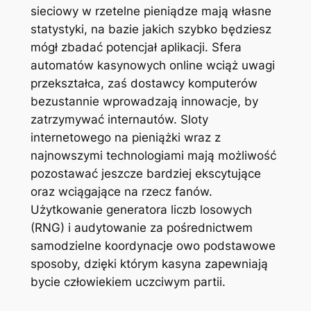
sieciowy w rzetelne pieniądze mają własne
statystyki, na bazie jakich szybko będziesz
mógł zbadać potencjał aplikacji. Sfera
automatów kasynowych online wciąż uwagi
przekształca, zaś dostawcy komputerów
bezustannie wprowadzają innowacje, by
zatrzymywać internautów. Sloty
internetowego na pieniążki wraz z
najnowszymi technologiami mają możliwość
pozostawać jeszcze bardziej ekscytujące
oraz wciągające na rzecz fanów.
Użytkowanie generatora liczb losowych
(RNG) i audytowanie za pośrednictwem
samodzielne koordynacje owo podstawowe
sposoby, dzięki którym kasyna zapewniają
bycie człowiekiem uczciwym partii.