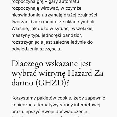
rozpoczyna grę – gary automatu
rozpoczynają wirować, w czymże
nieświadomie utrzymają dłużej czujności
tworząc dzięki monitorze układ symboli.
Właśnie, jak dużo w sytuacji wszelakiej
maszyny typu jednoręki bandzior,
rozstrzygnięcie jest zależne jedynie do
odwiedzenia szczęścia.
Dlaczego wskazane jest
wybrać witrynę Hazard Za
darmo (GHZD)?
Korzystamy pakietów cookie, żeby zapewnić
konieczne alternatywy strony internetowej
oraz ulepszyć Swoje doświadczenie.