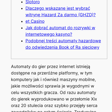
Slotoro
Dlaczego wskazane jest wybrać
witrynę Hazard Za darmo (GHZD)?
et Casino
Jak dobrać automat do rozrywki w
internetowego kasyno?
Podobnej treści automaty hazardowe
do odwiedzenia Book of Ra sieciowy
Automaty do gier przez internet istnieją
dostępne na przeróżne platformy, w tym
komputery jak i również maszyny mobilne,
jakie możliwości sprawia je wygodnymi w
celu wszystkich gracza. Od razu automaty
do gierek wyprodukowano w przełomie Xix
oraz 20 stulecia oraz szybko przejęły serca