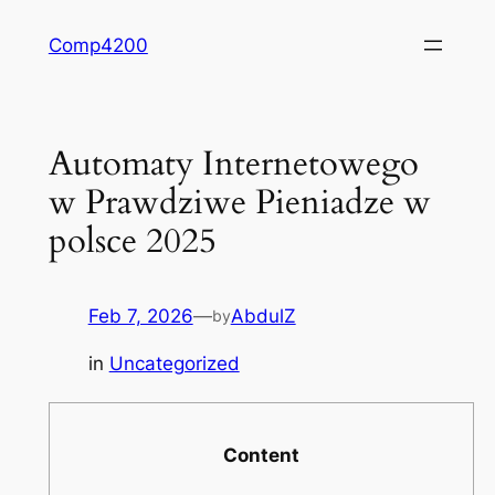
Skip
Comp4200
to
content
Automaty Internetowego
w Prawdziwe Pieniadze w
polsce 2025
Feb 7, 2026
—
AbdulZ
by
in
Uncategorized
Content