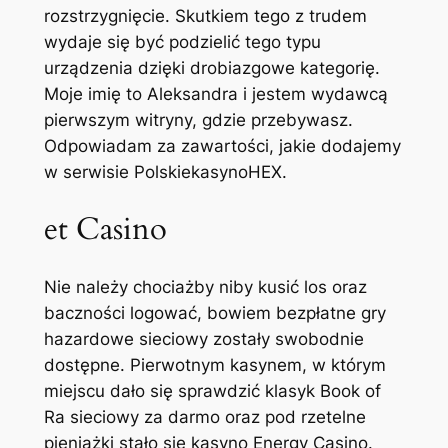
rozstrzygnięcie. Skutkiem tego z trudem
wydaje się być podzielić tego typu
urządzenia dzięki drobiazgowe kategorię.
Moje imię to Aleksandra i jestem wydawcą
pierwszym witryny, gdzie przebywasz.
Odpowiadam za zawartości, jakie dodajemy
w serwisie PolskiekasynoHEX.
et Casino
Nie należy chociażby niby kusić los oraz
baczności logować, bowiem bezpłatne gry
hazardowe sieciowy zostały swobodnie
dostępne. Pierwotnym kasynem, w którym
miejscu dało się sprawdzić klasyk Book of
Ra sieciowy za darmo oraz pod rzetelne
pieniążki stało się kasyno Energy Casino.