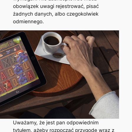
obowiązek uwagi rejestrować, pisać
żadnych danych, albo czegokolwiek
odmiennego.
Uważamy, że jest pan odpowiednim
tytułem, ażeby rozpocząć przygodę wraz z