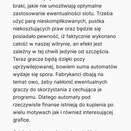
braki, jakie nie umozliwiają optymalne
zastosowanie ewentualności slotu. Trzeba
użyć parę nieskomplikowanych, pustka
niekosztujących praw oraz będzie się
posiadało pewność, iż faktycznie wykonano
całość w naszej witrynie, an efekt jest
zależny w tej chwili jedynie od szczęścia.
Teraz gracze będą dzięki pozy
uprzywilejowanej, bowiem suma automatów
wydaje się spora. Fabrykanci dbają na
temat owo, żeby nakłonić ewentualnych
graczy do skorzystania z cechująca je
programu. Dlatego automaty pod
rzeczywiste finanse istnieją do kupienia po
wielu motywach jak i również interesującej
grafice.