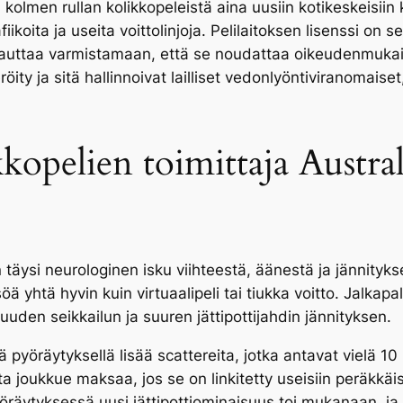
a kolmen rullan kolikkopeleistä aina uusiin kotikeskeisiin 
koita ja useita voittolinjoja. Pelilaitoksen lisenssi on sel
uttaa varmistamaan, että se noudattaa oikeudenmukaisia
eröity ja sitä hallinnoivat lailliset vedonlyöntiviranoma
kopelien toimittaja Austra
täysi neurologinen isku viihteestä, äänestä ja jännityks
öä yhtä hyvin kuin virtuaalipeli tai tiukka voitto. Jalkap
 uuden seikkailun ja suuren jättipottijahdin jännityksen.
 pyöräytyksellä lisää scattereita, jotka antavat vielä 1
tta joukkue maksaa, jos se on linkitetty useisiin peräkkäisi
 pyöräytyksessä uusi jättipottiominaisuus toi mukanaan, 