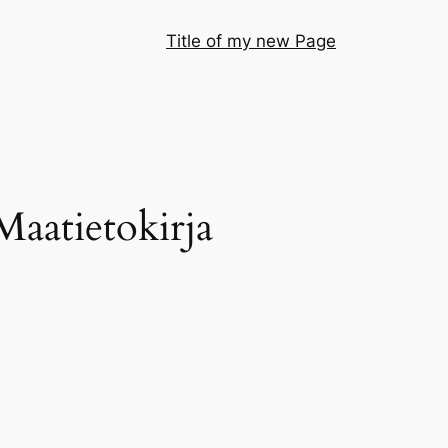
Title of my new Page
Maatietokirja