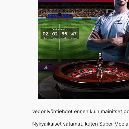
vedonlyöntiehdot ennen kuin mainitset bon
Nykyaikaiset satamat, kuten Super Moolah, 