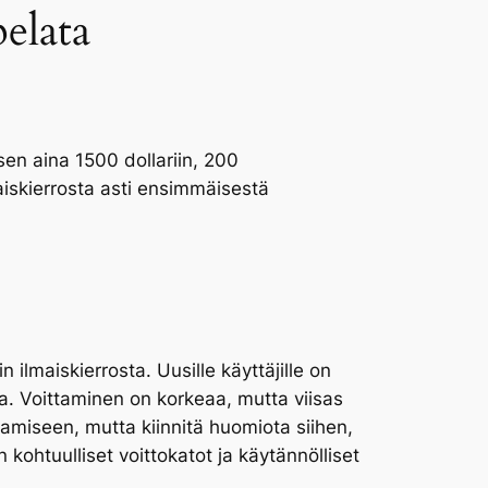
pelata
sen aina 1500 dollariin, 200
aiskierrosta asti ensimmäisestä
ilmaiskierrosta. Uusille käyttäjille on
ta. Voittaminen on korkeaa, mutta viisas
amiseen, mutta kiinnitä huomiota siihen,
kohtuulliset voittokatot ja käytännölliset