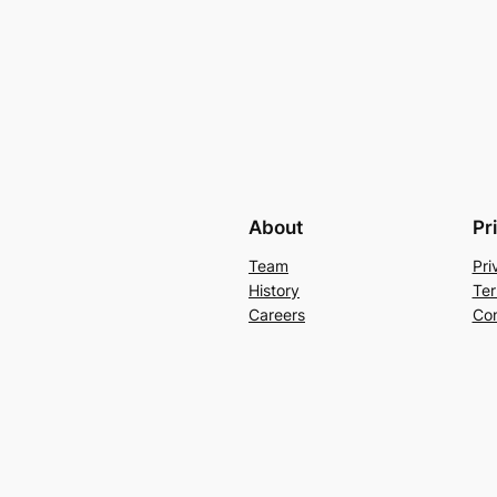
About
Pr
Team
Pri
History
Ter
Careers
Con