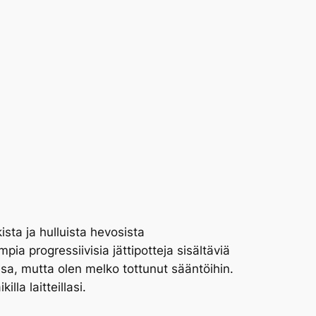
ista ja hulluista hevosista
pia progressiivisia jättipotteja sisältäviä
sa, mutta olen melko tottunut sääntöihin.
illa laitteillasi.