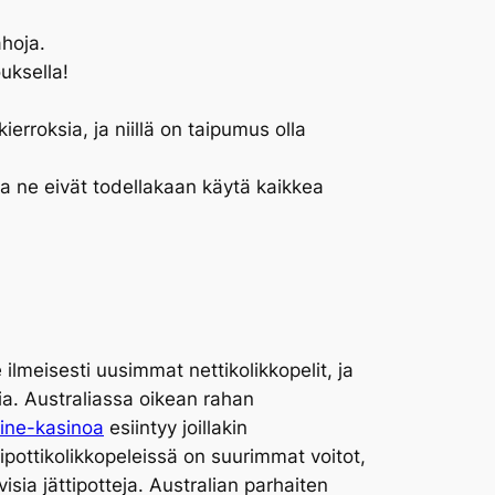
ahoja.
uksella!
ierroksia, ja niillä on taipumus olla
ta ne eivät todellakaan käytä kaikkea
 ilmeisesti uusimmat nettikolikkopelit, ja
ia. Australiassa oikean rahan
line-kasinoa
esiintyy joillakin
tipottikolikkopeleissä on suurimmat voitot,
ivisia jättipotteja. Australian parhaiten