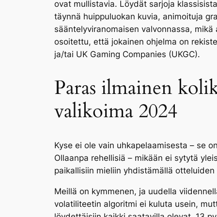
ovat mullistavia. Löydät sarjoja klassisist
täynnä huippuluokan kuvia, animoituja grafii
sääntelyviranomaisen valvonnassa, mikä a
osoitettu, että jokainen ohjelma on rekist
ja/tai UK Gaming Companies (UKGC).
Paras ilmainen kolik
valikoima 2024
Kyse ei ole vain uhkapelaamisesta – se on 
Ollaanpa rehellisiä – mikään ei sytytä yleis
paikallisiin mieliin yhdistämällä otteluiden
Meillä on kymmenen, ja uudella viidennellä
volatiliteetin algoritmi ei kuluta usein, mu
löydettäisiin kaikki saatavilla olevat. 13