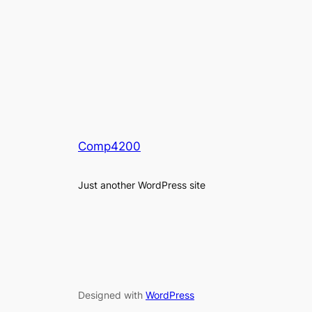
Comp4200
Just another WordPress site
Designed with
WordPress