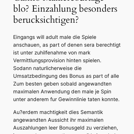
blo? Einzahlung besonders
berucksichtigen?
Eingangs will adult male die Spiele
anschauen, as part of denen sera berechtigt
ist unter zuhilfenahme von mark
Vermittlungsprovision hinten spielen.
Sodann naturlicherweise die
Umsatzbedingung des Bonus as part of alle
Zum besten geben sobald angewandten
maximalen Anwendung den male je Spin
unter anderem fur Gewinnlinie taten konnte.
Au?erdem machtigkeit dies Semantik
angewandten Aussicht ihr maximalen
Auszahlungen leer Bonusgeld zu verziehen,