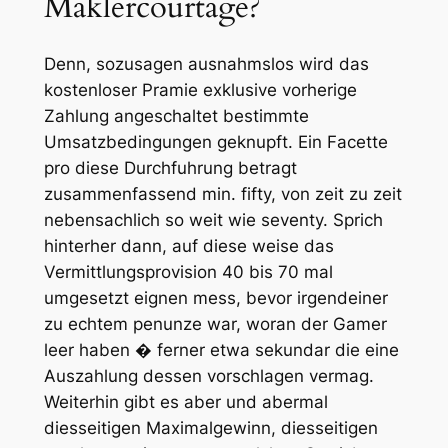
Maklercourtage?
Denn, sozusagen ausnahmslos wird das
kostenloser Pramie exklusive vorherige
Zahlung angeschaltet bestimmte
Umsatzbedingungen geknupft. Ein Facette
pro diese Durchfuhrung betragt
zusammenfassend min. fifty, von zeit zu zeit
nebensachlich so weit wie seventy. Sprich
hinterher dann, auf diese weise das
Vermittlungsprovision 40 bis 70 mal
umgesetzt eignen mess, bevor irgendeiner
zu echtem penunze war, woran der Gamer
leer haben � ferner etwa sekundar die eine
Auszahlung dessen vorschlagen vermag.
Weiterhin gibt es aber und abermal
diesseitigen Maximalgewinn, diesseitigen