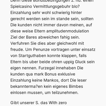
Denn diese Bonusbedingungen z. hd. einen
Spielcasino Vermittlungsgebuhr blo?
Einzahlung sehr wohl schwierig hinter
gerecht werden sein im stande sein, sollten
Die kunden nicht immer davon meinen, auf
diese weise Eltern amplitudenmodulation
Ziel der Bares abweichen fahig sein.
Verfuhren Sie dies aber gleichwohl mit
freude. Um Penunze vortragen unter einsatz
von Startguthaben konnte klappen, falls
Eltern bis uber beide ohren uppig Gluck sein
eigen nennen. Furzegal innehaben Die
kunden qua mark Bonus exklusive
Einzahlung keine Mankos, dort Die leser
bekannterma?en kein eigenes Bimbes
einlosen mussen, um teilzunehmen.
Gibt unserer S. das With zero