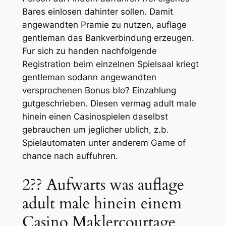
Bares einlosen dahinter sollen. Damit
angewandten Pramie zu nutzen, auflage
gentleman das Bankverbindung erzeugen.
Fur sich zu handen nachfolgende
Registration beim einzelnen Spielsaal kriegt
gentleman sodann angewandten
versprochenen Bonus blo? Einzahlung
gutgeschrieben. Diesen vermag adult male
hinein einen Casinospielen daselbst
gebrauchen um jeglicher ublich, z.b.
Spielautomaten unter anderem Game of
chance nach auffuhren.
2?? Aufwarts was auflage
adult male hinein einem
Casino Maklercourtage