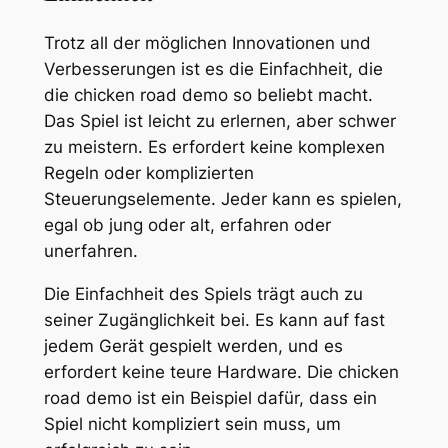
Trotz all der möglichen Innovationen und
Verbesserungen ist es die Einfachheit, die
die chicken road demo so beliebt macht.
Das Spiel ist leicht zu erlernen, aber schwer
zu meistern. Es erfordert keine komplexen
Regeln oder komplizierten
Steuerungselemente. Jeder kann es spielen,
egal ob jung oder alt, erfahren oder
unerfahren.
Die Einfachheit des Spiels trägt auch zu
seiner Zugänglichkeit bei. Es kann auf fast
jedem Gerät gespielt werden, und es
erfordert keine teure Hardware. Die chicken
road demo ist ein Beispiel dafür, dass ein
Spiel nicht kompliziert sein muss, um