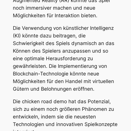
Augmented Reality (AR) könnte das Spiel
noch immersiver machen und neue
Möglichkeiten für Interaktion bieten.
Die Verwendung von künstlicher Intelligenz
(KI) könnte dazu beitragen, die
Schwierigkeit des Spiels dynamisch an das
Können des Spielers anzupassen und so
eine optimale Herausforderung zu
gewährleisten. Die Implementierung von
Blockchain-Technologie könnte neue
Möglichkeiten für den Handel mit virtuellen
Gütern und Belohnungen eröffnen.
Die chicken road demo hat das Potenzial,
sich zu einem noch größeren Phänomen zu
entwickeln, indem sie die neuesten
Technologien und innovativen Spielkonzepte