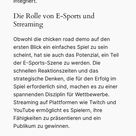
integriert.
Die Rolle von E-Sports und
Streaming
Obwohl die chicken road demo auf den
ersten Blick ein einfaches Spiel zu sein
scheint, hat sie auch das Potenzial, ein Teil
der E-Sports-Szene zu werden. Die
schnellen Reaktionszeiten und das
strategische Denken, die für den Erfolg im
Spiel erforderlich sind, machen es zu einer
spannenden Disziplin für Wettbewerbe.
Streaming auf Plattformen wie Twitch und
YouTube ermöglicht es Spielern, ihre
Fähigkeiten zu präsentieren und ein
Publikum zu gewinnen.