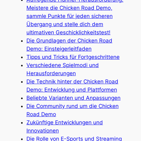
Meistere die Chicken Road Demo,
sammle Punkte für jeden sicheren
Übergang und stelle dich dem
ultimativen Geschicklichkeitstest!
Die Grundlagen der Chicken Road
Demo: Einsteigerleitfaden
Tipps und Tricks für Fortgeschrittene
Verschiedene Spielmodi und
Herausforderungen
Die Technik hinter der Chicken Road
Demo: Entwicklung und Plattformen
Beliebte Varianten und Anpassungen
Die Community rund um die Chicken
Road Demo
Zukünftige Entwicklungen und
Innovationen
Die Rolle von E-Sports und Streaming