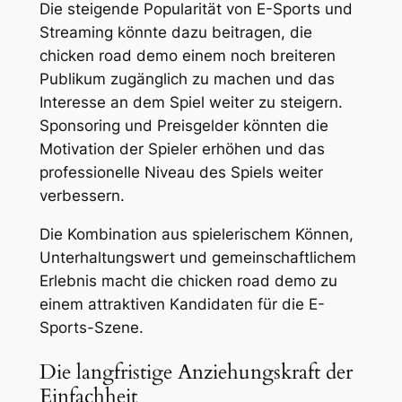
Die steigende Popularität von E-Sports und
Streaming könnte dazu beitragen, die
chicken road demo einem noch breiteren
Publikum zugänglich zu machen und das
Interesse an dem Spiel weiter zu steigern.
Sponsoring und Preisgelder könnten die
Motivation der Spieler erhöhen und das
professionelle Niveau des Spiels weiter
verbessern.
Die Kombination aus spielerischem Können,
Unterhaltungswert und gemeinschaftlichem
Erlebnis macht die chicken road demo zu
einem attraktiven Kandidaten für die E-
Sports-Szene.
Die langfristige Anziehungskraft der
Einfachheit