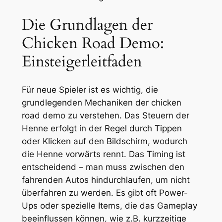
Die Grundlagen der
Chicken Road Demo:
Einsteigerleitfaden
Für neue Spieler ist es wichtig, die
grundlegenden Mechaniken der chicken
road demo zu verstehen. Das Steuern der
Henne erfolgt in der Regel durch Tippen
oder Klicken auf den Bildschirm, wodurch
die Henne vorwärts rennt. Das Timing ist
entscheidend – man muss zwischen den
fahrenden Autos hindurchlaufen, um nicht
überfahren zu werden. Es gibt oft Power-
Ups oder spezielle Items, die das Gameplay
beeinflussen können, wie z.B. kurzzeitige