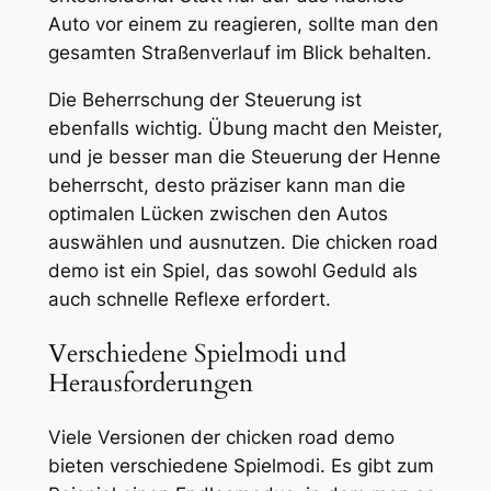
Auto vor einem zu reagieren, sollte man den
gesamten Straßenverlauf im Blick behalten.
Die Beherrschung der Steuerung ist
ebenfalls wichtig. Übung macht den Meister,
und je besser man die Steuerung der Henne
beherrscht, desto präziser kann man die
optimalen Lücken zwischen den Autos
auswählen und ausnutzen. Die chicken road
demo ist ein Spiel, das sowohl Geduld als
auch schnelle Reflexe erfordert.
Verschiedene Spielmodi und
Herausforderungen
Viele Versionen der chicken road demo
bieten verschiedene Spielmodi. Es gibt zum