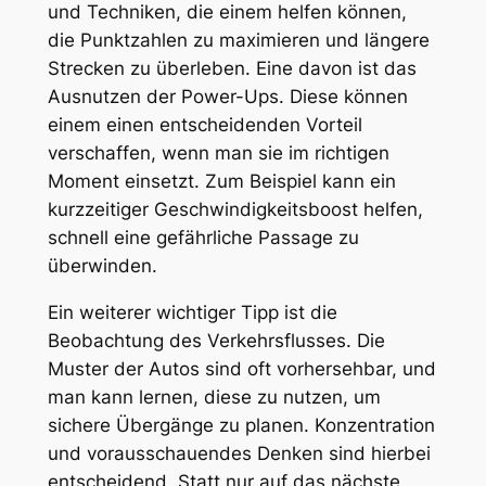
und Techniken, die einem helfen können,
die Punktzahlen zu maximieren und längere
Strecken zu überleben. Eine davon ist das
Ausnutzen der Power-Ups. Diese können
einem einen entscheidenden Vorteil
verschaffen, wenn man sie im richtigen
Moment einsetzt. Zum Beispiel kann ein
kurzzeitiger Geschwindigkeitsboost helfen,
schnell eine gefährliche Passage zu
überwinden.
Ein weiterer wichtiger Tipp ist die
Beobachtung des Verkehrsflusses. Die
Muster der Autos sind oft vorhersehbar, und
man kann lernen, diese zu nutzen, um
sichere Übergänge zu planen. Konzentration
und vorausschauendes Denken sind hierbei
entscheidend. Statt nur auf das nächste