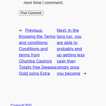
next time I comment.
←
Previous:
Next:
In the
Knowing the Terms
long run, you
and conditions:
are able to
Conditions and
probably end
terms from
up getting less
Chumba Casino’s
cash than
Totally free Sweeps
simply once
Gold coins Extra
you become
→
Comp4200