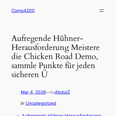
Skip
Comp4200
to
content
Aufregende Hühner-
Herausforderung Meistere
die Chicken Road Demo,
sammle Punkte für jeden
sicheren Ü
Mar 4, 2026
—
AbdulZ
by
in
Uncategorized
Aufregende Hühner-Herausforderung: