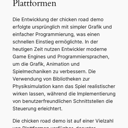
Plattformen
Die Entwicklung der chicken road demo
erfolgte ursprünglich mit simpler Grafik und
einfacher Programmierung, was einen
schnellen Einstieg ermöglichte. In der
heutigen Zeit nutzen Entwickler moderne
Game Engines und Programmiersprachen,
um die Grafik, Animation und
Spielmechaniken zu verbessern. Die
Verwendung von Bibliotheken zur
Physiksimulation kann das Spiel realistischer
wirken lassen, während die Implementierung
von benutzerfreundlichen Schnittstellen die
Steuerung erleichtert.
Die chicken road demo ist auf einer Vielzahl