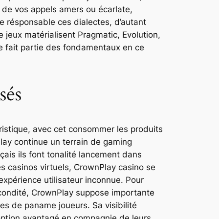
 de vos appels amers ou écarlate,
e résponsable ces dialectes, d’autant
 de jeux matérialisent Pragmatic, Evolution,
le fait partie des fondamentaux en ce
sés
istique, avec cet consommer les produits
ay continue un terrain de gaming
çais ils font tonalité lancement dans
s casinos virtuels, CrownPlay casino se
expérience utilisateur inconnue. Pour
fécondité, CrownPlay suppose importante
ères de paname joueurs. Sa visibilité
option avantagé en compagnie de leurs