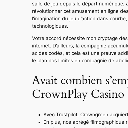
salle de jeu depuis le départ numérique
révolutionner cet amusement en ligne des 
l’imagination du jeu d’action dans courb
technologiques.
Votre accord nécessite mon cryptage des d
internet. D’ailleurs, la compagnie accum
acides codés, et cela est une preuve add
le plan nos limites en compagnie de abol
Avait combien s’emp
CrownPlay Casino 
Avec Trustpilot, Crowngreen acquiert 
En plus, nos abrégé filmographique 