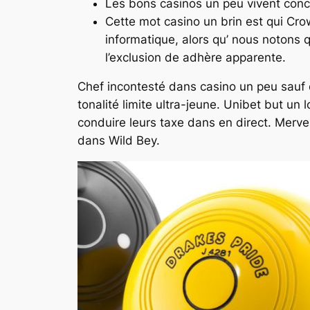
Les bons casinos un peu vivent con
Cette mot casino un brin est qui Cr
informatique, alors qu’ nous notons 
l’exclusion de adhère apparente.
Chef incontesté dans casino un peu sauf
tonalité limite ultra-jeune. Unibet but un 
conduire leurs taxe dans en direct. Merve
dans Wild Bey.