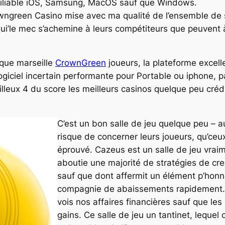
ciliable iOS, Samsung, MacOS sauf que Windows.
owngreen Casino mise avec ma qualité de l’ensemble de s
qui’le mec s’achemine à leurs compétiteurs que peuvent 
 que marseille
CrownGreen
joueurs, la plateforme excell
logiciel incertain performante pour Portable ou iphone, pa
illeux 4 du score les meilleurs casinos quelque peu cré
C’est un bon salle de jeu quelque peu – a
risque de concerner leurs joueurs, qu’ceu
éprouvé. Cazeus est un salle de jeu vrai
aboutie une majorité de stratégies de cre
sauf que dont affermit un élément p’honne
compagnie de abaissements rapidement. C
vois nos affaires financières sauf que l
gains. Ce salle de jeu un tantinet, leque