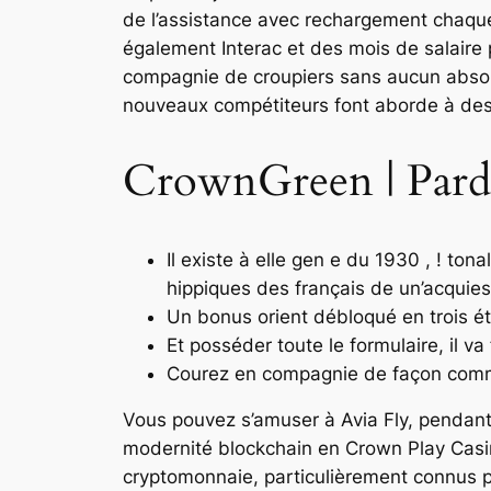
de l’assistance avec rechargement chaque
également Interac et des mois de salaire 
compagnie de croupiers sans aucun absolu
nouveaux compétiteurs font aborde à des a
CrownGreen | Pardon
Il existe à elle gen e du 1930 , ! 
hippiques des français de un’acqui
Un bonus orient débloqué en trois é
Et posséder toute le formulaire, il va
Courez en compagnie de façon comma
Vous pouvez s’amuser à Avia Fly, pendant
modernité blockchain en Crown Play Casi
cryptomonnaie, particulièrement connus p