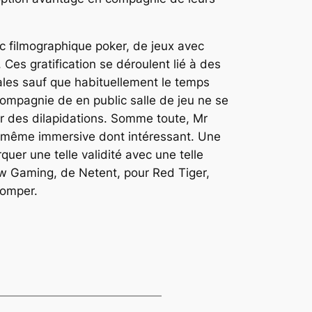
c filmographique poker, de jeux avec
 Ces gratification se déroulent lié à des
les sauf que habituellement le temps
compagnie de en public salle de jeu ne se
r des dilapidations. Somme toute, Mr
de même immersive dont intéressant. Une
uer une telle validité avec une telle
aw Gaming, de Netent, pour Red Tiger,
romper.