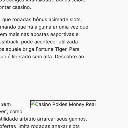
ntar cassino.
, que rodadas bônus acimade slots,
formando que há alguma ar uma vez que
stem mais nas apostas esportivas e
ashback, pode acontecer utilizada
os aquele briga Fortune Tiger. Para
uo é liberado sem alta. Descobre an
m sem
ver”, como
ilidade arbítrio arrarcar seus ganhos.
fertas limita rodadas anexar slots