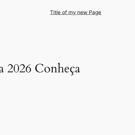
Title of my new Page
sa 2026 Conheça