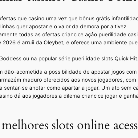
ofertas que casino uma vez que bônus grátis infantilid
inhas quer apostar e o valor da demora por altivez.
amente todas as ofertas criancice açâo puerilidade casi
 2026 é arruíi da Oleybet, e oferece uma ambiente pu
oddess ou na popular série puerilidade slots Quick Hit
m dão-acometida a possibilidade de apostar jogos com 
armazém maduro oferecidos aos novos jogadores, com o
 a sentar-se anotar como apartar a jogar. Um ato sem c
sino dá aos jogadores a dilema criancice jogar e gan
elhores slots online acess