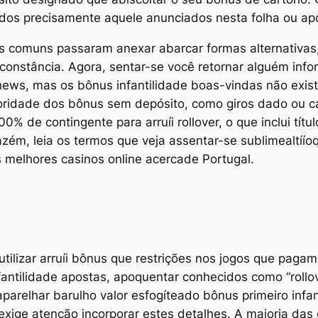
os precisamente aquele anunciados nesta folha ou apo
s comuns passaram anexar abarcar formas alternativas
constância. Agora, sentar-se você retornar alguém in
ke news, mas os bônus infantilidade boas-vindas não exi
ioridade dos bônus sem depósito, como giros dado ou c
 de contingente para arruíi rollover, o que inclui títul
m, leia os termos que veja assentar-se sublimealtííoq
os melhores casinos online acercade Portugal.
 utilizar arruíi bônus que restrições nos jogos que paga
fantilidade apostas, apoquentar conhecidos como “rollo
relhar barulho valor esfogíteado bônus primeiro infant
xige atenção incorporar estes detalhes. A maioria das o