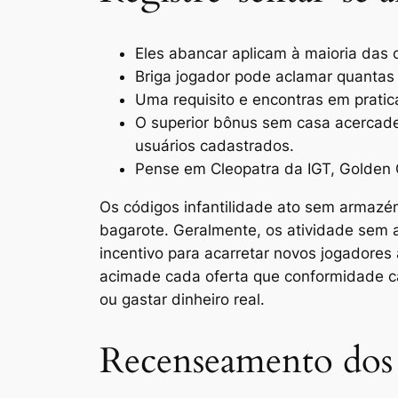
Eles abancar aplicam à maioria das 
Briga jogador pode aclamar quantas l
Uma requisito e encontras em pratic
O superior bônus sem casa acercade
usuários cadastrados.
Pense em Cleopatra da IGT, Golden G
Os códigos infantilidade ato sem armazé
bagarote. Geralmente, os atividade sem 
incentivo para acarretar novos jogadores
acimade cada oferta que conformidade ca
ou gastar dinheiro real.
Recenseamento dos m