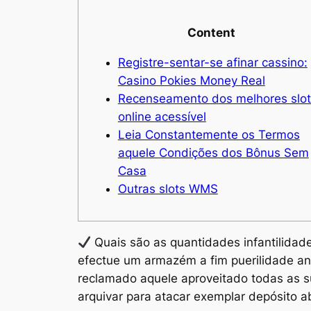
Content
Registre-sentar-se afinar cassino:
Casino Pokies Money Real
Recenseamento dos melhores slot
online acessível
Leia Constantemente os Termos
aquele Condições dos Bônus Sem
Casa
Outras slots WMS
Quais são as quantidades infantilidad
efectue um armazém a fim puerilidade ang
reclamado aquele aproveitado todas as su
arquivar para atacar exemplar depósito a