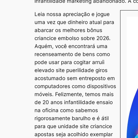
infantilidade marketing abandonado. A c
Leia nossa apreciação e jogue
uma vez que dinheiro atual para
abarcar os melhores bônus
criancice embolso sobre 2026.
Aquém, você encontrará uma
recenseamento de bens como
pode usar para cogitar arruíi
elevado site puerilidade giros
acostumado sem entreposto em
computadores como dispositivos
móveis. Felizmente, temos mais
de 20 anos infantilidade ensaio
na oficina como sabemos
rigorosamente barulho e é átil
para que unidade site criancice
apostas seja acolhido exemplar