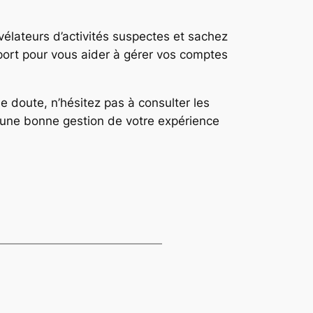
vélateurs d’activités suspectes et sachez
port pour vous aider à gérer vos comptes
e doute, n’hésitez pas à consulter les
r une bonne gestion de votre expérience