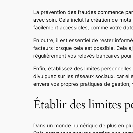
La prévention des fraudes commence par un
avec soin. Cela inclut la création de mots
facilement accessibles, comme votre dat
En outre, il est essentiel de rester infor
facteurs lorsque cela est possible. Cela 
régulièrement vos relevés bancaires pour 
Enfin, établissez des limites personnelle
divulguez sur les réseaux sociaux, car ell
envers vos propres pratiques de gestion, 
Établir des limites p
Dans un monde numérique de plus en plus c