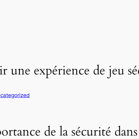
ir une expérience de jeu sé
categorized
ortance de la sécurité dans 