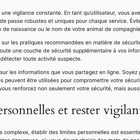
e vigilance constante. En tant qu’utilisateur, vous av
 de passe robustes et uniques pour chaque service. Évite
e de naissance ou le nom de votre animal de compagnie
mé sur les pratiques recommandées en matière de sécurité.
ajoute une couche de sécurité supplémentaire à vos infor
détecter toute activité suspecte.
s sur les informations que vous partagez en ligne. Soyez
es peuvent être utilisées pour compromettre votre sécuri
vous renforcez non seulement votre sécurité, mais aussi
ersonnelles et rester vigilan
omplexe, établir des limites personnelles est essentiel 