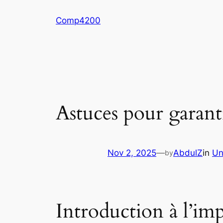
Skip
Comp4200
to
content
Astuces pour garant
Nov 2, 2025
—
AbdulZ
in
Un
by
Introduction à l’imp