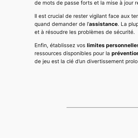
de mots de passe forts et la mise à jour 
Il est crucial de rester vigilant face aux t
quand demander de l’
assistance
. La plu
et à résoudre les problèmes de sécurité.
Enfin, établissez vos
limites personnelle
ressources disponibles pour la
préventio
de jeu est la clé d’un divertissement prol