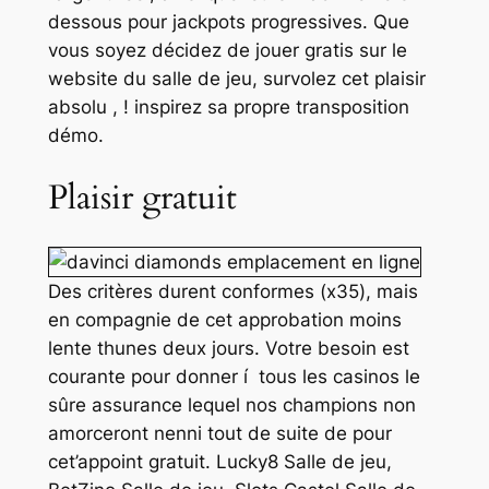
dessous pour jackpots progressives. Que
vous soyez décidez de jouer gratis sur le
website du salle de jeu, survolez cet plaisir
absolu , ! inspirez sa propre transposition
démo.
Plaisir gratuit
Des critères durent conformes (x35), mais
en compagnie de cet approbation moins
lente thunes deux jours. Votre besoin est
courante pour donner í tous les casinos le
sûre assurance lequel nos champions non
amorceront nenni tout de suite de pour
cet’appoint gratuit. Lucky8 Salle de jeu,