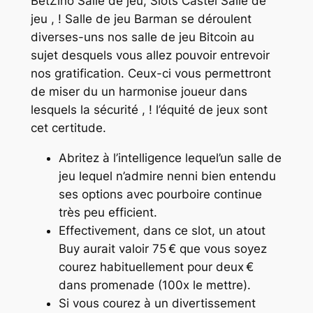
BetZino Salle de jeu, Slots Castel Salle de
jeu , ! Salle de jeu Barman se déroulent
diverses-uns nos salle de jeu Bitcoin au
sujet desquels vous allez pouvoir entrevoir
nos gratification. Ceux-ci vous permettront
de miser du un harmonise joueur dans
lesquels la sécurité , ! l’équité de jeux sont
cet certitude.
Abritez à l’intelligence lequel’un salle de
jeu lequel n’admire nenni bien entendu
ses options avec pourboire continue
très peu efficient.
Effectivement, dans ce slot, un atout
Buy aurait valoir 75 € que vous soyez
courez habituellement pour deux €
dans promenade (100x le mettre).
Si vous courez à un divertissement