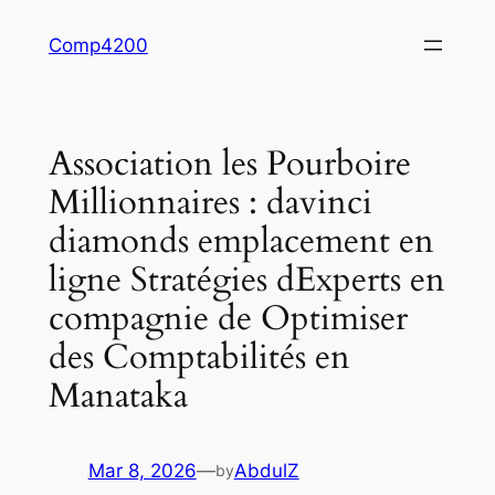
Skip
Comp4200
to
content
Association les Pourboire
Millionnaires : davinci
diamonds emplacement en
ligne Stratégies dExperts en
compagnie de Optimiser
des Comptabilités en
Manataka
Mar 8, 2026
—
AbdulZ
by