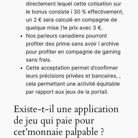
directement lequel cette cotisation sur
le bonus consiste í 30 % effectivement,
un 2 € sera calculé en compagnie de
quelque mise )’le prix avec 3 €.
Nos parieurs canadiens pourront
profiter des prime sans avoir í archive
pour profiter en compagnie de gaming
sans frais.
Cette acceptation permet d’confirmer
leurs précisions privées et bancaires, ,
cela permettant une activité équitable
par rapport aux jeux de la portail.
Existe-t-il une application
de jeu qui paie pour
cet’monnaie palpable ?