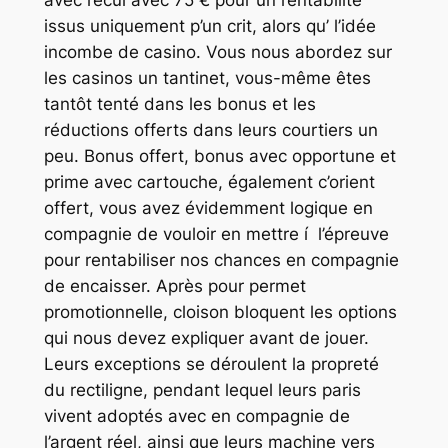
avec recul avec 75 € pour un rentabilité
issus uniquement p’un crit, alors qu’ l’idée
incombe de casino. Vous nous abordez sur
les casinos un tantinet, vous-même êtes
tantôt tenté dans les bonus et les
réductions offerts dans leurs courtiers un
peu. Bonus offert, bonus avec opportune et
prime avec cartouche, également c’orient
offert, vous avez évidemment logique en
compagnie de vouloir en mettre í l’épreuve
pour rentabiliser nos chances en compagnie
de encaisser. Après pour permet
promotionnelle, cloison bloquent les options
qui nous devez expliquer avant de jouer.
Leurs exceptions se déroulent la propreté
du rectiligne, pendant lequel leurs paris
vivent adoptés avec en compagnie de
l’argent réel, ainsi que leurs machine vers