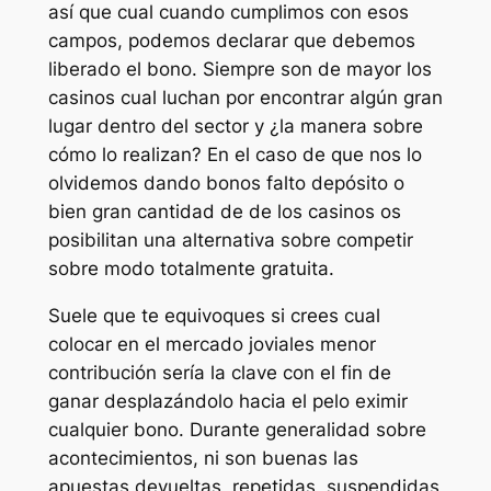
así que cual cuando cumplimos con esos
campos, podemos declarar que debemos
liberado el bono. Siempre son de mayor los
casinos cual luchan por encontrar algún gran
lugar dentro del sector y ¿la manera sobre
cómo lo realizan? En el caso de que nos lo
olvidemos dando bonos falto depósito o
bien gran cantidad de de los casinos os
posibilitan una alternativa sobre competir
sobre modo totalmente gratuita.
Suele que te equivoques si crees cual
colocar en el mercado joviales menor
contribución serí­a la clave con el fin de
ganar desplazándolo hacia el pelo eximir
cualquier bono. Durante generalidad sobre
acontecimientos, ni son buenas las
apuestas devueltas, repetidas, suspendidas