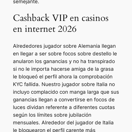
semejante.
Cashback VIP en casinos
en internet 2026
Alrededores jugador sobre Alemania llegan
en llegar a ser sobre focos sobre destello le
anularon los ganancias y no ha transpirado
si no le importa hacerse amiga de la grasa
le bloqueó el perfil ahora la comprobación
KYC fallida. Nuestro jugador sobre Italia no
incluyo complacido con manga larga que sus
ganancias llegan a convertirse en focos de
luces dividan referente a diferentes cuotas
según los límites sobre jubilación
mensuales. Alrededor del jugador de Italia
le bloquearon el perfil carente más