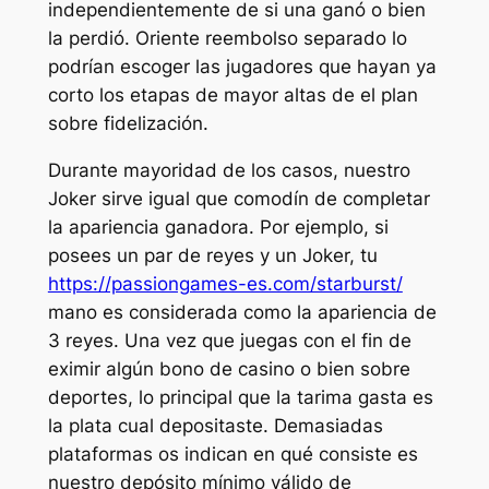
independientemente de si una ganó o bien
la perdió.
Oriente reembolso separado lo
podrían escoger las jugadores que hayan ya
corto los etapas de mayor altas de el plan
sobre fidelización.
Durante mayoridad de los casos, nuestro
Joker sirve igual que comodín de completar
la apariencia ganadora. Por ejemplo, si
posees un par de reyes y un Joker, tu
https://passiongames-es.com/starburst/
mano es considerada como la apariencia de
3 reyes. Una vez que juegas con el fin de
eximir algún bono de casino o bien sobre
deportes, lo principal que la tarima gasta es
la plata cual depositaste. Demasiadas
plataformas os indican en qué consiste es
nuestro depósito mínimo válido de