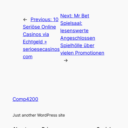
Next:
Mr Bet
←
Previous:
10
Spielsaal:
Seriöse Online
lesenswerte
Casinos via
Angeschlossen
Echtgeld »
Spielhölle über
serioesecasinos
vielen Promotionen
com
→
Comp4200
Just another WordPress site