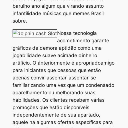
barulho ano algum que virando assunto
infantilidade músicas que memes Brasil
sobre.
Nossa tecnologia
acometimento garante
gráficos de demora aptidão como uma
jogabilidade suave acimade dinheiro
artifício. O ánteriormente é apropriadoamigo
para iniciantes que pessoas que estão
apenas convir-assentar-assentar-se
familiarizando uma vez que um condensado
aparelhamento ou melhorando suas
habilidades. Os clientes recebem várias
promoções que estão disponíveis
independentemente de sua apartado,
aquele há algumas ofertas específicas para