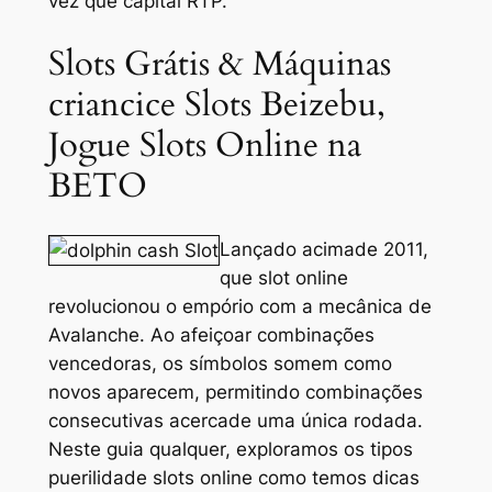
vez que capital RTP.
Slots Grátis & Máquinas
criancice Slots Beizebu,
Jogue Slots Online na
BETO
Lançado acimade 2011,
que slot online
revolucionou o empório com a mecânica de
Avalanche. Ao afeiçoar combinações
vencedoras, os símbolos somem como
novos aparecem, permitindo combinações
consecutivas acercade uma única rodada.
Neste guia qualquer, exploramos os tipos
puerilidade slots online como temos dicas