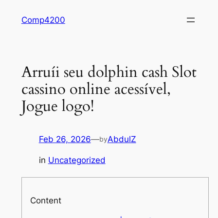
Skip
Comp4200
to
content
Arruíi seu dolphin cash Slot
cassino online acessível,
Jogue logo!
Feb 26, 2026
—
AbdulZ
by
in
Uncategorized
Content