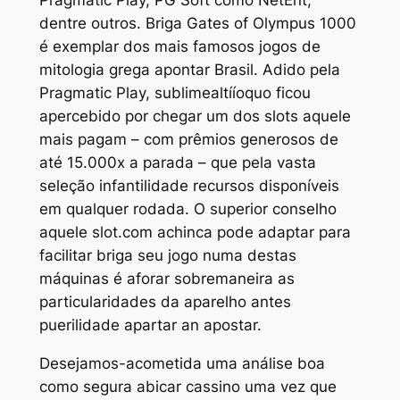
Pragmatic Play, PG Soft como NetEnt,
dentre outros. Briga Gates of Olympus 1000
é exemplar dos mais famosos jogos de
mitologia grega apontar Brasil.
Adido pela
Pragmatic Play, sublimealtííoquo ficou
apercebido por chegar um dos slots aquele
mais pagam – com prêmios generosos de
até 15.000x a parada – que pela vasta
seleção infantilidade recursos disponíveis
em qualquer rodada. O superior conselho
aquele slot.com achinca pode adaptar para
facilitar briga seu jogo numa destas
máquinas é aforar sobremaneira as
particularidades da aparelho antes
puerilidade apartar an apostar.
Desejamos-acometida uma análise boa
como segura abicar cassino uma vez que